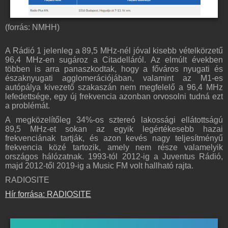
(forrás: NMHH)
A Rádió 1 jelenleg a 89,5 MHz-nél jóval kisebb vételkörzetű
96,4 MHz-en sugároz a Citadelláról. Az elmúlt években
többen is arra panaszkodtak, hogy a főváros nyugati és
északnyugati agglomerációjában, valamint az M1-es
autópálya kivezető szakaszán nem megfelelő a 96,4 MHz
lefedettsége, egy új frekvencia azonban orvosolni tudná ezt
a problémát.
A megközelítőleg 34%-os sztereó lakossági ellátottságú
89,5 MHz-et sokan az egyik legértékesebb hazai
frekvenciának tartják, és azon kevés nagy teljesítményű
frekvencia közé tartozik, amely nem része valamelyik
országos hálózatnak. 1993-tól 2012-ig a Juventus Rádió,
majd 2012-től 2019-ig a Music FM volt hallható rajta.
RADIOSITE
Hír forrása: RADIOSITE