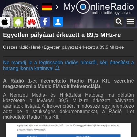
Főoldal
Egyetlen pályázat érkezett a 89,5 MHz-re
myonlineradio.hu
Összes rádió
Hírek
Egyetlen pályázat érkezett a 89,5 MHz-re
Bejelentkezés
Hozz létre saját fiókot!
Ne maradj le a legfrissebb rádiós hírekről, kérj értesítést a
Kapcsolat
harang ikonra kattintva!
Írj nekünk!
Partnerek
A Rádió 1-et üzemeltető Radio Plus Kft. szeretné
Rádiós partnerek
megszerezni a Music FM volt frekvenciáját.
A Nemzeti Média- és Hírközlési Hatóság ma délután
Rádió beágyazás
közzétette a fővárosi 89,5 MHz-re érkezett pályázati
Ágyazd be weboldaladba
ajánlatok listáját. A frekvenciáért mindössze egy jelentkező
adta be a szükséges dokumentumokat, a Rádió 1-et
Online rádió készítés
működtető Radio Plus Kft.
Készítés lépésről lépésre