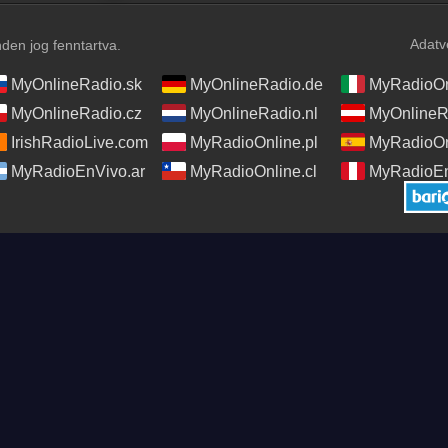
Adatv
en jog fenntartva.
MyOnlineRadio.sk
MyOnlineRadio.de
MyRadioOnl
MyOnlineRadio.cz
MyOnlineRadio.nl
MyOnlineR
IrishRadioLive.com
MyRadioOnline.pl
MyRadioOn
MyRadioEnVivo.ar
MyRadioOnline.cl
MyRadioEn