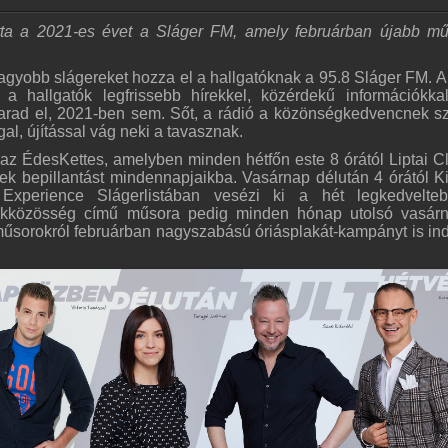
tta a 2021-es évet a Sláger FM, amely februárban újabb mű
nagyobb slágereket hozza el a hallgatóknak a 95.8 Sláger FM. A
 a hallgatók legfrissebb hírekkel, közérdekű információkka
marad el, 2021-ben sem. Sőt, a rádió a közönségkedvencnek s
al, újítással vág neki a tavasznak.
az ÉdesKettes, amelyben minden hétfőn este 8 órától Liptai C
ek bepillantást mindennapjaikba. Vasárnap délután 4 órától K
perience Slágerlistában vesézi ki a hét legkedvelte
élekközösség című műsora pedig minden hónap utolsó vasár
műsorokról februárban nagyszabású óriásplakát-kampányt is indí