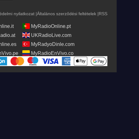
édelmi nyilatkozat
|
Általános szerződési feltételek
|
RSS
ine.it
MyRadioOnline.pt
adio.at
UKRadioLive.com
line.es
MyRadyoDinle.com
Vivo.pe
MyRadioEnVivo.co