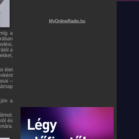
MyOnlineRadio.hu
 míg a
orában
edési,
ától a
ekkel,
i élet
enként
asai –
sárnap
 jön a
álmot.
ról és
ámára.