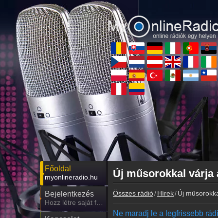
Főoldal
Új műsorokkal várja 
myonlineradio.hu
Összes rádió
Hírek
Új műsorokka
Bejelentkezés
Hozz létre saját fiókot!
Ne maradj le a legfrissebb rádió