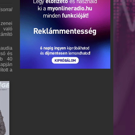
sorral
 zenei
l való
zámító
laudia
isó és
bb 40
napján
tott a