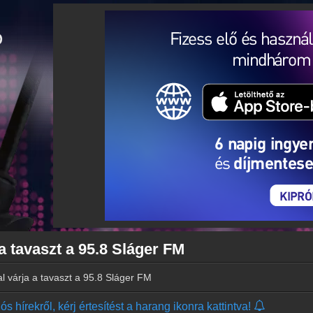
a tavaszt a 95.8 Sláger FM
l várja a tavaszt a 95.8 Sláger FM
s hírekről, kérj értesítést a harang ikonra kattintva!