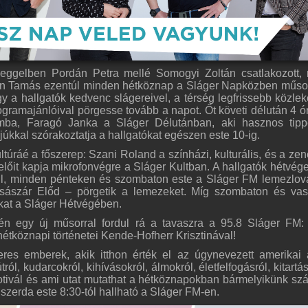
eggelben Pordán Petra mellé Somogyi Zoltán csatlakozott,
torin Tamás ezentúl minden hétköznap a Sláger Napközben műs
ogy a hallgatók kedvenc slágereivel, a térség legfrissebb közlek
rogramajánlóival pörgesse tovább a napot. Őt követi délután 4 ór
omba, Faragó Janka a Sláger Délutánban, aki hasznos tipp
júkkal szórakoztatja a hallgatókat egészen este 10-ig.
túráé a főszerep: Szani Roland a színházi, kulturális, és a zene
előit kapja mikrofonvégre a Sláger Kultban. A hallgatók hétvég
l, minden pénteken és szombaton este a Sláger FM lemezlov
Császár Előd – pörgetik a lemezeket. Míg szombaton és va
kat a Sláger Hétvégében.
tén egy új műsorral fordul rá a tavaszra a 95.8 Sláger FM:
tköznapi történetei Kende-Hofherr Krisztinával!
res emberek, akik itthon érték el az úgynevezett amerikai 
ól, kudarcokról, kihívásokról, álmokról, életfelfogásról, kitartás
motivál és ami utat mutathat a hétköznapokban bármelyikünk sz
szerda este 8:30-tól hallható a Sláger FM-en.