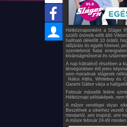
Hétköznaponként a Sláger R
szülői örömök előtt álló Vik
hallható délelőtt 10 órától, h
időjárási és egyéb híreivel, p
szemtelenül fiatal energiab
kívánságműsorral és sztárinter
A nap hátralévő részében a kul
térségünkben élő jeles képvis
sem maradnak slágerek nélkü
Náksi Attila, Whiteboy és 
Garami Gábor várja a hallgató
Február második felére szin
Hétköznapi példaképek, nem hé
A műsor vendégei olyan sike
Beszélnek a sikerhez vezető útr
mindarról, ami inspirál, ami 
A műsor február 24-től minden 