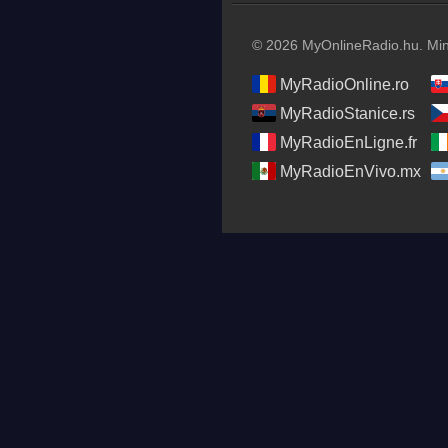
© 2026 MyOnlineRadio.hu. Mind
MyRadioOnline.ro
MyRadioStanice.rs
MyRadioEnLigne.fr
MyRadioEnVivo.mx