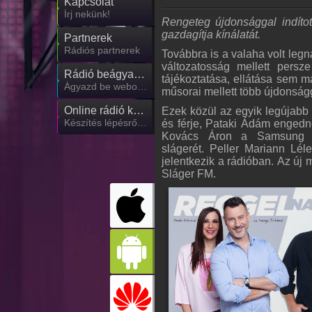
Kapcsolat
Írj nekünk!
Rengeteg újdonsággal indíto
gazdagítja kínálatát.
Partnerek
Rádiós partnerek
Továbbra is a valaha volt leg
változatosság mellett persze
Rádió beágyazás
tájékoztatása, ellátása sem 
Ágyazd be weboldaladba
műsorai mellett több újdonságg
Online rádió készítés
Ezek közül az egyik legújabb 
Készítés lépésről lépésre
és férje, Pataki Ádám engedn
Kovács Áron a Samsung Ex
slágerét. Peller Mariann L
jelentkezik a rádióban. Az új 
Sláger FM.