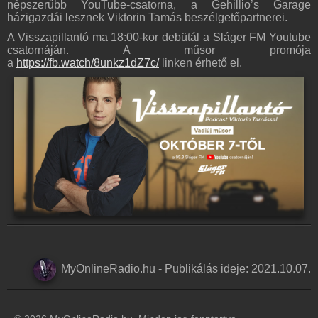
népszerűbb YouTube-csatorna, a Gehillio’s Garage
házigazdái lesznek Viktorin Tamás beszélgetőpartnerei.
A Visszapillantó ma 18:00-kor debütál a Sláger FM Youtube
csatornáján. A műsor promója
a
https://fb.watch/8unkz1dZ7c/
linken érhető el.
MyOnlineRadio.hu
-
Publikálás ideje:
2021.10.07.