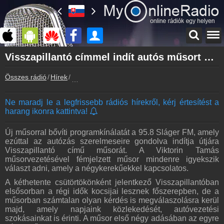
Főoldal
Visszapillantó címmel indít autós műsort a Sláger FM
myonlineradio.hu
Összes rádió
Hírek
Visszapillantó címmel indít autós műsort a Slág
Bejelentkezés
Hozz létre saját fiókot!
Ne maradj le a legfrissebb rádiós hírekről, kérj értesítést a
Kapcsolat
harang ikonra kattintva!
Írj nekünk!
Partnerek
Új műsorral bővíti programkínálatát a 95.8 Sláger FM, amely
Rádiós partnerek
ezúttal az autózás szerelmeseire gondolva indítja útjára
Visszapillantó című műsorát. A Viktorin Tamás
Rádió beágyazás
műsorvezetésével fémjelzett műsor mindenre igyekszik
Ágyazd be weboldaladba
választ adni, amely a négykerekűekkel kapcsolatos.
A kéthetente csütörtökönként jelentkező Visszapillantóban
Online rádió készítés
elsősorban a régi idők kocsijai lesznek főszerepben, de a
Készítés lépésről lépésre
műsorban számtalan olyan kérdés is megválaszolásra kerül
majd, amely napjaink közlekedését, autóvezetési
szokásainkat is érinti. A műsor első négy adásában az egyre