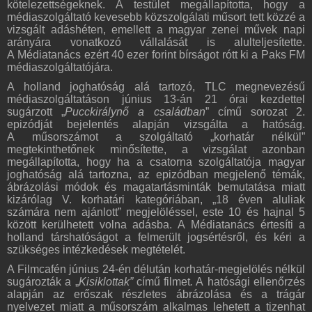
kötelezettségeknek. A testület megállapította, hogy a
médiaszolgáltató kevesebb közszolgálati műsort tett közzé a
vizsgált adáshéten, emellett a magyar zenei művek napi
arányára vonatkozó vállalását is alulteljesítette.
A Médiatanács ezért 40 ezer forint bírságot rótt ki a Paks FM
médiaszolgáltatójára.
A holland joghatóság alá tartozó, TLC megnevezésű
médiaszolgáltatáson június 13-án 21 órai kezdettel
sugárzott „
Pucckirálynő a családban
” című sorozat 2.
epizódját bejelentés alapján vizsgálta a hatóság.
A műsorszámot a szolgáltató „korhatár nélkül”
megtekinthetőnek minősítette, a vizsgálat azonban
megállapította, hogy ha a csatorna szolgáltatója magyar
joghatóság alá tartozna, az epizódban megjelenő témák,
ábrázolási módok és magatartásminták bemutatása miatt
kizárólag V. korhatári kategóriában, „18 éven aluliak
számára nem ajánlott” megjelöléssel, este 10 és hajnal 5
között kerülhetett volna adásba. A Médiatanács értesíti a
holland társhatóságot a felmerült jogsértésről, és kéri a
szükséges intézkedések megtételét.
A Filmcafén június 24-én délután korhatár-megjelölés nélkül
sugározták a „
Kisiklottak”
című filmet
.
A hatósági ellenőrzés
alapján az erőszak részletes ábrázolása és a trágár
nyelvezet miatt a műsorszám alkalmas lehetett a tizenhat