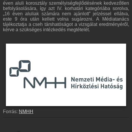
éven aluli korosztály személyiségfejlődésének kedvezőtlen
befolyásolására, így azt IV. korhatári kategóriába sorolva,
„16 éven aluliak számára nem ajánlott” jelzéssel ellátva,
este 9 óra után kellett volna sugározni. A Médiatanács
tájékoztatja a cseh társhatóságot a vizsgálat eredményéről,
kérve a szükséges intézkedés megtételét.
Forrás:
NMHH