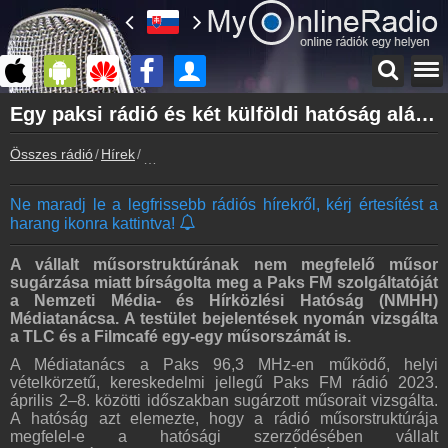
Főoldal
Egy paksi rádió és két külföldi hatóság alá tartozó csatorna műsora kapcsán is döntéseket hozott a Médiatanács
myonlineradio.hu
Összes rádió
Hírek
Egy paksi rádió és két külföldi hatóság alá tar
Bejelentkezés
Hozz létre saját fiókot!
Ne maradj le a legfrissebb rádiós hírekről, kérj értesítést a
Kapcsolat
harang ikonra kattintva!
Írj nekünk!
Partnerek
A vállalt műsorstruktúrának nem megfelelő műsor
Rádiós partnerek
sugárzása miatt bírságolta meg a Paks FM szolgáltatóját
a Nemzeti Média- és Hírközlési Hatóság (NMHH)
Rádió beágyazás
Médiatanácsa. A testület bejelentések nyomán vizsgálta
Ágyazd be weboldaladba
a TLC és a Filmcafé egy-egy műsorszámát is.
A Médiatanács a Paks 96,3 MHz-en működő, helyi
Online rádió készítés
vételkörzetű, kereskedelmi jellegű Paks FM rádió 2023.
Készítés lépésről lépésre
április 2–8. közötti időszakban sugárzott műsorait vizsgálta.
A hatóság azt elemezte, hogy a rádió műsorstruktúrája
megfelel-e a hatósági szerződésében vállalt