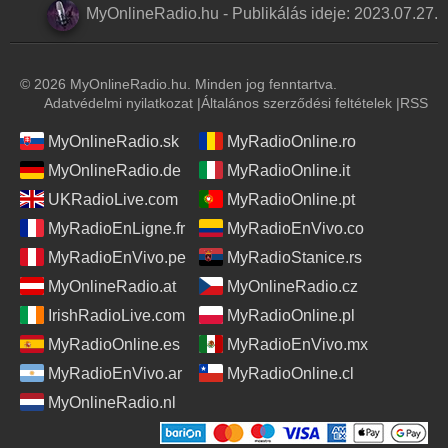
MyOnlineRadio.hu
-
Publikálás ideje:
2023.07.27.
© 2026 MyOnlineRadio.hu. Minden jog fenntartva.
Adatvédelmi nyilatkozat
|
Általános szerződési feltételek
|
RSS
MyOnlineRadio.sk
MyRadioOnline.ro
MyOnlineRadio.de
MyRadioOnline.it
UKRadioLive.com
MyRadioOnline.pt
MyRadioEnLigne.fr
MyRadioEnVivo.co
MyRadioEnVivo.pe
MyRadioStanice.rs
MyOnlineRadio.at
MyOnlineRadio.cz
IrishRadioLive.com
MyRadioOnline.pl
MyRadioOnline.es
MyRadioEnVivo.mx
MyRadioEnVivo.ar
MyRadioOnline.cl
MyOnlineRadio.nl