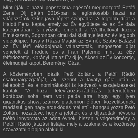
Mint írják, a hazai popszakma egészét megmozgató Petőfi
Zenei Díj gálán 2016-ban a legfontosabb hazai és
világsztárok színe-java lépett színpadra. A legtöbb díjat a
Halott Pénz kapta, amely az Év együttese és az Év dala
kategóriában is győzött, emellett a Wellhellóval közös
Emlékszem, Sopronban című dal kisfilmje lett Az év legjobb
videoklipje. Tavaly Rúzsa Magdit az Év női, Szabó Balázst
az Év férfi előadójának választották, megosztott díjat
vehetett át Freddie és a Fran Palermo mint az éÉv
felfedezettje, Karányi lett az Év dj-je, Ákosé az Év koncertje,
életműdíjat kapott Bereményi Géza.
A közleményben idézik Pető Zoltánt, a Petőfi Rádió
csatornaigazgatóját, aki szerint a tavalyi gála után a
fellépőktől és a nomináltaktól is kedvező visszajelzéseket
kaptak. "A hazai televíziózás-rádiózás történetében
korábban soha nem volt példa arra, hogy egy ilyen
gigantikus showt számos platformon élőben közvetítsenek,
ráadásul igen nagy érdeklődés mellett" - hangsúlyozza Pető
Zoltán, hozzátéve, hogy a jelöltek és a díjazottak névsora
méltó lenyomata az adott évnek, hiszen a végeredmény a
Petőfi Rádió játszási listája, mely a szakma és a közönség
szavazatai alapján alakul ki.