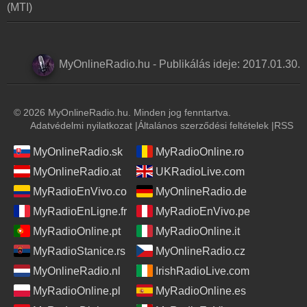
(MTI)
MyOnlineRadio.hu
-
Publikálás ideje:
2017.01.30.
© 2026 MyOnlineRadio.hu. Minden jog fenntartva.
Adatvédelmi nyilatkozat
|
Általános szerződési feltételek
|
RSS
MyOnlineRadio.sk
MyRadioOnline.ro
MyOnlineRadio.at
UKRadioLive.com
MyRadioEnVivo.co
MyOnlineRadio.de
MyRadioEnLigne.fr
MyRadioEnVivo.pe
MyRadioOnline.pt
MyRadioOnline.it
MyRadioStanice.rs
MyOnlineRadio.cz
MyOnlineRadio.nl
IrishRadioLive.com
MyRadioOnline.pl
MyRadioOnline.es