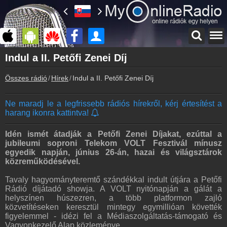
Főoldal
Indul a II. Petőfi Zenei Díj
myonlineradio.hu
Összes rádió
Hírek
Indul a II. Petőfi Zenei Díj
Bejelentkezés
Hozz létre saját fiókot!
Ne maradj le a legfrissebb rádiós hírekről, kérj értesítést a
Kapcsolat
harang ikonra kattintva!
Írj nekünk!
Partnerek
Idén ismét átadják a Petőfi Zenei Díjakat, ezúttal a
Rádiós partnerek
jubileumi soproni Telekom VOLT Fesztivál mínusz
egyedik napján, június 26-án, hazai és világsztárok
Rádió beágyazás
közreműködésével.
Ágyazd be weboldaladba
Tavaly hagyományteremtő szándékkal indult útjára a Petőfi
Online rádió készítés
Rádió díjátadó showja. A VOLT nyitónapján a gálát a
Készítés lépésről lépésre
helyszínen húszezren, a több platformon zajló
közvetítéseken keresztül mintegy egymillióan követték
figyelemmel - idézi fel a Médiaszolgáltatás-támogató és
Vagyonkezelő Alap közleménye.