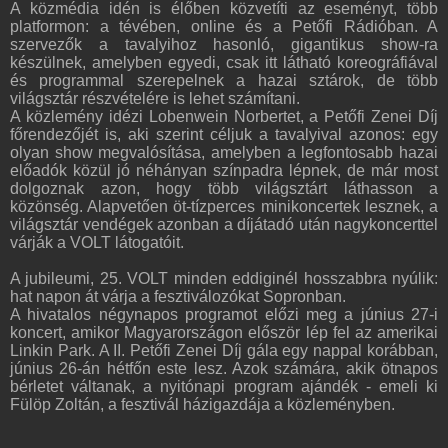
A közmédia idén is élőben közvetíti az eseményt, több
platformon: a tévében, online és a Petőfi Rádióban. A
szervezők a tavalyihoz hasonló, gigantikus show-ra
készülnek, amelyben egyedi, csak itt látható koreográfiával
és programmal szerepelnek a hazai sztárok, de több
világsztár részvételére is lehet számítani.
A közlemény idézi Lobenwein Norbertet, a Petőfi Zenei Díj
főrendezőjét is, aki szerint céljuk a tavalyival azonos: egy
olyan show megvalósítása, amelyben a legfontosabb hazai
előadók közül jó néhányan színpadra lépnek, de már most
dolgoznak azon, hogy több világsztárt láthasson a
közönség. Alapvetően öt-tízperces minikoncertek lesznek, a
világsztár vendégek azonban a díjátadó után nagykoncerttel
várják a VOLT látogatóit.
A jubileumi, 25. VOLT minden eddiginél hosszabbra nyúlik:
hat napon át várja a fesztiválozókat Sopronban.
A hivatalos négynapos programot előzi meg a június 27-i
koncert, amikor Magyarországon először lép fel az amerikai
Linkin Park. A II. Petőfi Zenei Díj gála egy nappal korábban,
június 26-án hétfőn este lesz. Azok számára, akik ötnapos
bérletet váltanak, a nyitónapi program ajándék - emeli ki
Fülöp Zoltán, a fesztivál házigazdája a közleményben.