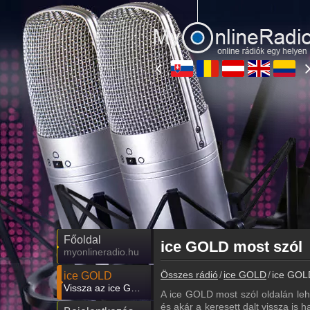
Főoldal
ice GOLD most szól
myonlineradio.hu
Összes rádió
ice GOLD
ice GOL
ice GOLD
Vissza az ice GOLD oldalára
A ice GOLD most szól oldalán le
és akár a keresett dalt vissza is