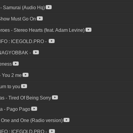
-
Samurai (Audio Hq)
Show Must Go On
roes
-
Stereo Hearts (feat. Adam Levine)
NFO : ICEGOLD.PRO
-
GNAGYOBBAK
-
eness
-
You 2 me
turn to you
ias
-
Tired Of Being Sorry
ia
-
Pago Pago
-
One and One (Radio version)
NFO : ICEGOLD.PRO
-