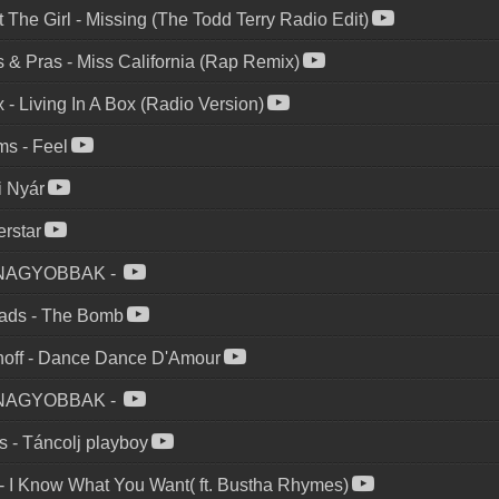
 The Girl
-
Missing (The Todd Terry Radio Edit)
 & Pras
-
Miss California (Rap Remix)
x
-
Living In A Box (Radio Version)
ams
-
Feel
i Nyár
rstar
GNAGYOBBAK
-
ads
-
The Bomb
off
-
Dance Dance D'Amour
GNAGYOBBAK
-
s
-
Táncolj playboy
-
I Know What You Want( ft. Bustha Rhymes)