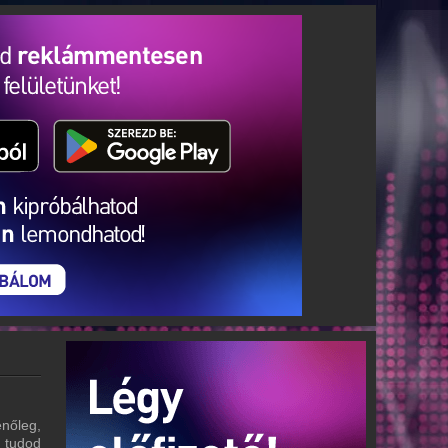
nőleg,
m tudod