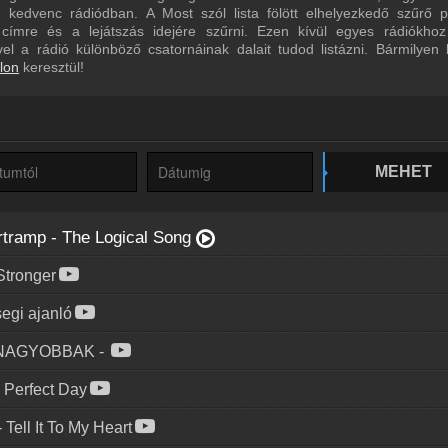
kedvenc rádiódban. A Most szól lista fölött elhelyezkedő szűrő pa
n címre és a lejátszás idejére szűrni. Ezen kívül egyes rádiókhoz
ivel a rádió különböző csatornáinak dalait tudod listázni. Bármilyen
lon
keresztül!
MEHET
rtramp
-
The Logical Song
Stronger
egi ajanló
GNAGYOBBAK
-
-
Perfect Day
-
Tell It To My Heart