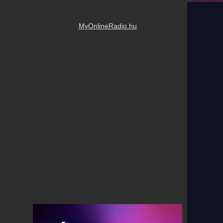
MyOnlineRadio.hu