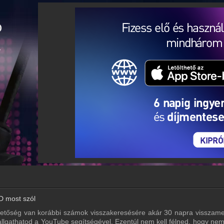
D most szól
hetőség van korábbi számok visszakeresésére akár 30 napra visszame
 hallgathatod a YouTube segítségével. Ezentúl nem kell félned, hogy ne