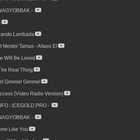
GNAGYOBBAK
-
e
çando Lambada
t Mester Tamas
-
Altass El
e Will Be Loved
The Real Thing
! Gimme! Gimme!
ccess (Video Radio Version)
NFO : ICEGOLD.PRO
-
GNAGYOBBAK
-
ne Like You