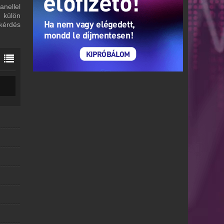
nellel
 külön
 kérdés