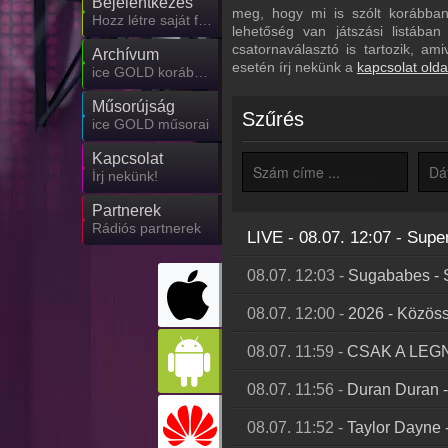
Bejelentkezés
meg, hogy mi is szólt korábban 
Hozz létre saját fiókot!
lehetőség van játszási listába
csatornaválasztó is tartozik, am
Archívum
esetén írj nekünk a
kapcsolat olda
ice GOLD korábbi adásai
Műsorújság
Szűrés
ice GOLD műsorai
Kapcsolat
Írj nekünk!
Partnerek
Rádiós partnerek
LIVE - 08.07. 12:07
-
Supe
08.07. 12:03
-
Sugababes
-
08.07. 12:00
-
2026
-
Közöss
08.07. 11:59
-
CSAK A LE
08.07. 11:56
-
Duran Duran
08.07. 11:52
-
Taylor Dayne