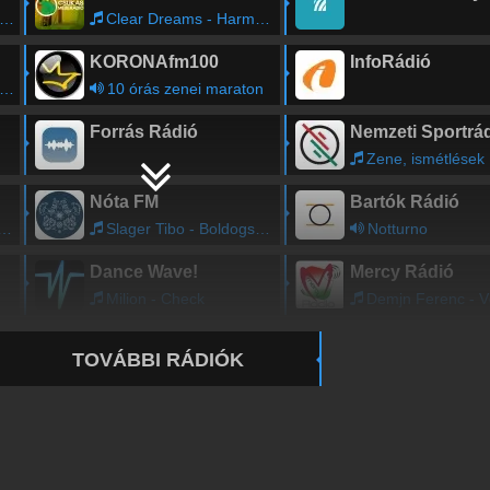
Clear Dreams - Harmonikus nyugalom
KORONAfm100
InfoRádió
10 órás zenei maraton
Forrás Rádió
Nemzeti Sportrá
Zene, ismétlések
Nóta FM
Bartók Rádió
Slager Tibo - Boldogsag, boldogsag
Notturno
Dance Wave!
Mercy Rádió
Milion - Check
Demjn Ferenc - Vdem a 
TOVÁBBI RÁDIÓK