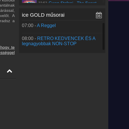
külföldi
Gwen Stefani
-
The Sweet
23:53
antálnak
Escape feat. Akon
árással,
ice GOLD műsorai
velőt. A
06
radsz a
Régebbi számok lekérése
07:00 -
A Reggel
08:00 -
RETRO KEDVENCEK ÉS A
legnagyobbak NON-STOP
 hogy te
ességgel