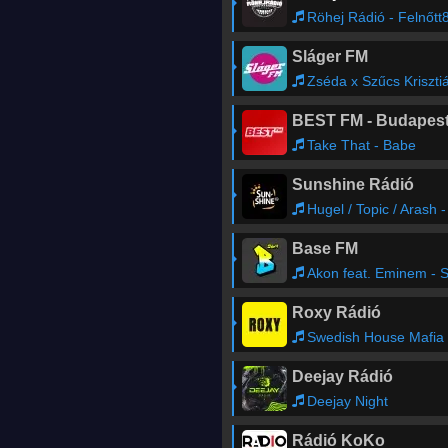
Röhej Rádió - Felnőtt
Sláger FM
Zséda x Szűcs Krisztián - Korai Telihol
BEST FM - Budapes
Take That - Babe
Sunshine Rádió
Hugel / Topic / Arash - I Adore Yo
Base FM
Akon feat. Eminem - Smack Tha
Roxy Rádió
Swedish House Mafia - Redlight feat. Sting
Deejay Rádió
Deejay Night
Rádió KoKo