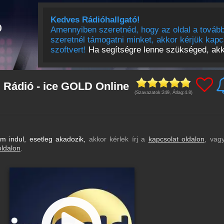
Kedves Rádióhallgató!
Amennyiben szeretnéd, hogy az oldal a tovább
szeretnél támogatni minket, akkor kérjük kapc
szoftvert!
Ha segítségre lenne szükséged, akko
 Rádió - ice GOLD Online
(Szavazatok:
249
, Átlag:
4.8
)
 indul, esetleg akadozik,
akkor kérlek írj a
kapcsolat oldalon
, vag
oldalon
.