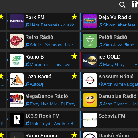
★
★
Park FM
Deja Vu Rádió
t
Héra Barnabás - 4 akkordos számok
Shlomi Aber feat. Lemon -
Retro Rádió
Petőfi Rádió
Adele - Someone Like You
Zian Jazz Planet - H
★
Rádió B
ice GOLD
Maroon 5 - This Love
Macy Gray - I Try
★
★
Laza Rádió
Kossuth Rádió
w
AutoDj
Archívumi váloga
MegaDance Rádió
Danubius Rádió
h
Easy Live Mix - Dj Easy
Jess Glynne - Hold M
103.9 Rock FM
Szépvíz FM
IR.
Pink Floyd - Another Brick In The Wall, Pt. 2
★
★
Radio Sunrise
Dankó Rádió