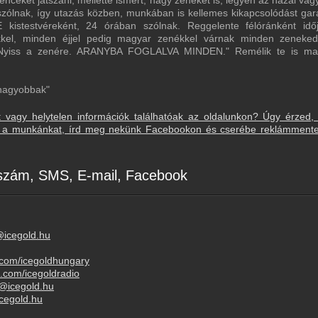
ceket játszani, mellette ismert, nagy zenéket is, legyen az hazai vagy 
 szólnak, így utazás közben, munkában is kellemes kikapcsolódást gar
istestvéreként, 24 órában szólnak. Reggelente félóránként időj
kel, minden éjjel pedig magyar zenékkel várnak minden zeneked
. Nyiss a zenére. ARANYBA FOGLALVA MINDEN." Remélik te is ma
gnagyobbak"
t vagy helytelen információk találhatóak az oldalunkon? Úgy érzed,
sd a munkánkat, írd meg nekünk Facebookon és cserébe reklámment
nszám, SMS, E-mail, Facebook
@icegold.hu
.com/icegoldhungary
.com/icegoldradio
/@icegold.hu
icegold.hu