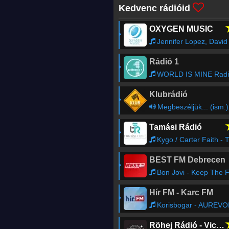
Kedvenc rádióid
OXYGEN MUSIC
Jennifer Lopez, David Guetta - Save Me Tonigh
Rádió 1
WORLD IS MINE Radio Show - JOERJUNIOR
Klubrádió
Megbeszéljük... (ism.)
Tamási Rádió
Kygo / Carter Faith - That’s When You Kno
BEST FM Debrecen
Bon Jovi - Keep The Fait
Hír FM - Karc FM
Korisbogar - AUREVO
Röhej Rádió - Vicc az egész