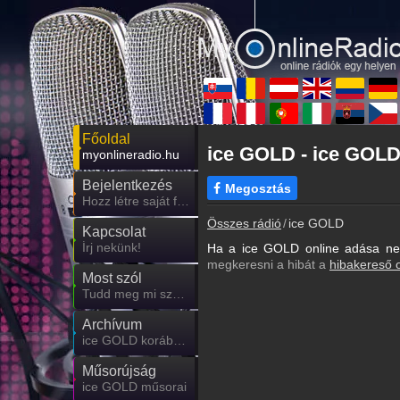
Főoldal
ice GOLD - ice GOLD
myonlineradio.hu
Bejelentkezés
Megosztás
Hozz létre saját fiókot!
Összes rádió
ice GOLD
Kapcsolat
Írj nekünk!
Ha a ice GOLD online adása nem
megkeresni a hibát a
hibakereső 
Most szól
Tudd meg mi szólt eddig
Archívum
ice GOLD korábbi adásai
Műsorújság
ice GOLD műsorai