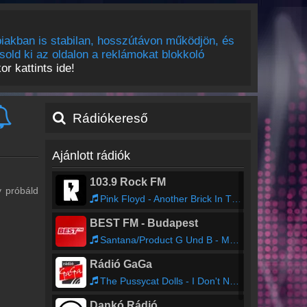
iakban is stabilan, hosszútávon működjön, és
sold ki az oldalon a reklámokat blokkoló
r kattints ide!
Rádiókereső
Ajánlott rádiók
103.9 Rock FM
y próbáld
Pink Floyd - Another Brick In The Wall, Pt. 2
BEST FM - Budapest
Santana/Product G Und B - Maria Maria
Rádió GaGa
The Pussycat Dolls - I Don't Need a Man
Dankó Rádió