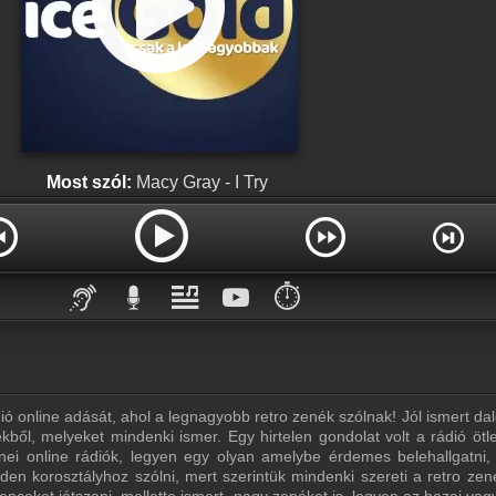
Most szól:
Macy Gray - I Try
⏱️
ó online adását, ahol a legnagyobb retro zenék szólnak! Jól ismert dal
ből, melyeket mindenki ismer. Egy hirtelen gondolat volt a rádió ötl
ei online rádiók, legyen egy olyan amelybe érdemes belehallgatni
en korosztályhoz szólni, mert szerintük mindenki szereti a retro zen