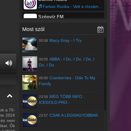
Farkas Rozika - Vett a rózsám piros selyem viganót énnékem
Szépvíz FM
Most szól
07
Roxy Rádió
Macy Gray
-
I Try
00:08
Swedish House Mafia - Redlight feat. Sting
ABBA
-
I Do, I Do, I Do, I
00:05
Do, I Do
Cranberries
-
Ode To My
00:00
Family
MÉG TÖBB INFO :
23:58
ICEGOLD.PRO
-
ok a 70-
CSAK A LEGNAGYOBBAK
ete 2024
23:57
, és nem
-
éket. Ők