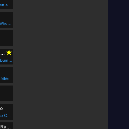
anót énnékem
ok At Me
★
CLUBFLASHH Radio
o Version)
métlés
e
io
c Radio)
Marosvásárhelyi Rádió