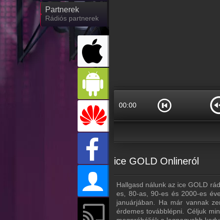
Partnerek
Rádiós partnerek
00:00
ice GOLD Onlineról
Hallgasd nálunk az ice GOLD rádi
es, 80-as, 90-es és 2000-es évek
januárjában. Ha már vannak zen
érdemes továbblépni. Céljuk mind