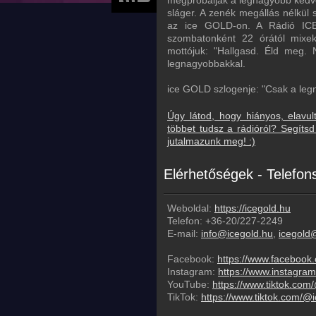
megpróbálják a legnagyobb kedven
sláger. A zenék megállás nélkül
az ice GOLD-on. A Rádió ICE k
szombatonként 22 órától mixek
mottójuk: "Hallgasd. Éld meg
legnagyobbakkal.
ice GOLD szlogenje: "Csak a le
Úgy látod, hogy hiányos, elavul
többet tudsz a rádióról? Segít
jutalmazunk meg! :)
Elérhetőségek - Telefo
Weboldal:
https://icegold.hu
Telefon:
+36-20/227-2249
E-mail:
info@icegold.hu
,
icegold
Facebook:
https://www.facebook
Instagram:
https://www.instagram
YouTube:
https://www.tiktok.com
TikTok:
https://www.tiktok.com/@