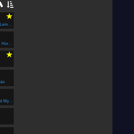
★
 Moods
orizon
★
tás
y Hand