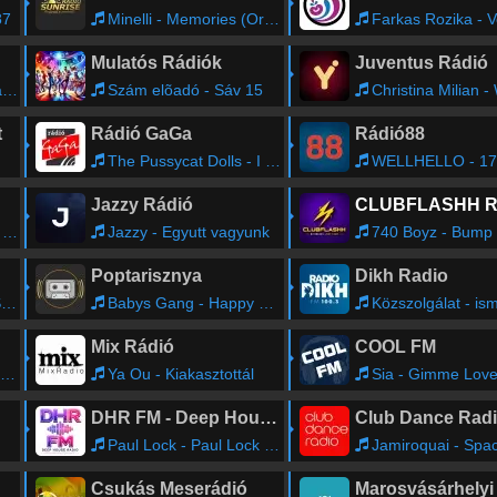
87
Minelli - Memories (Original Mix)
Farkas Rozika - Vett a rózsám piros selyem vig
Mulatós Rádiók
Juventus Rádió
d
Szám elõadó - Sáv 15
Christina Milian - When You Lo
t
Rádió GaGa
Rádió88
The Pussycat Dolls - I Don't Need a Man
WELLHELLO - 17
Jazzy Rádió
u
Jazzy - Egyutt vagyunk
740 Boyz - Bump Bump Booty Shake (Radi
Poptarisznya
Dikh Radio
t
Babys Gang - Happy Song
Közszolgálat - is
Mix Rádió
COOL FM
Ya Ou - Kiakasztottál
Sia - Gimme Lov
DHR FM - Deep House Radio
Club Dance Rad
Paul Lock - Paul Lock - Tender Love
Jamiroquai - Space Cowboy (Classi
Csukás Meserádió