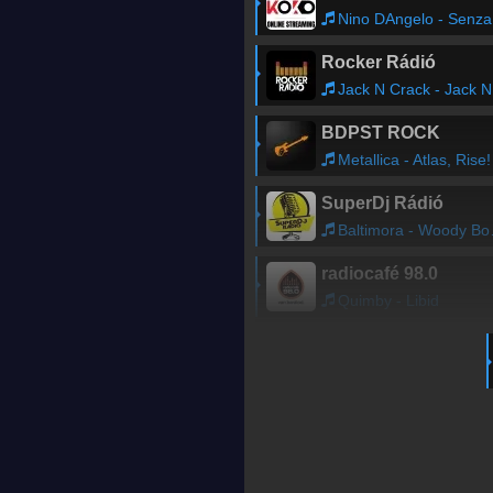
Nino DAngelo - Senza giacca e cravatta (Nynno Martinez Remix)
Rocker Rádió
Jack N Crack - Jack N Crack
BDPST ROCK
Metallica - Atlas, Rise!
SuperDj Rádió
Baltimora - Woody Boogie
radiocafé 98.0
Quimby - Libid