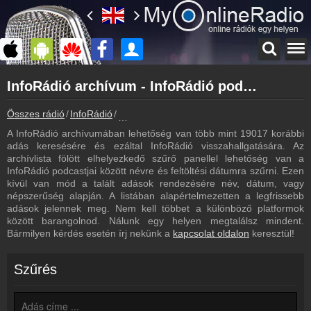
Főoldal
InfoRádió archívum - InfoRádió podcasts - InfoRádió visszahallgatás
myonlineradio.hu
InfoRádió
Összes rádió
InfoRádió
InfoRádió archívum - Podcasts - Visszahall
Vissza az InfoRádió oldalára
A InfoRádió archívumában lehetőség van több mint 19017 korábbi
Bejelentkezés
adás keresésére és ezáltal InfoRádió visszahallgatására. Az
Hozz létre saját fiókot!
archívlista fölött elhelyezkedő szűrő panellel lehetőség van a
InfoRádió podcastjai között névre és feltöltési dátumra szűrni. Ezen
Műsorújság
kívül van mód a talált adások rendezésére név, dátum, vagy
InfoRádió műsorai
népszerűség alapján. A listában alapértelmezetten a legfrissebb
adások jelennek meg. Nem kell többet a különböző platformok
Hírek
között barangolnod. Nálunk egy helyen megtalálsz mindent.
InfoRádió kapcsolatos hírek
Bármilyen kérdés esetén írj nekünk a
kapcsolat oldalon
keresztül!
Kapcsolat
Írj nekünk!
Szűrés
Partnerek
Rádiós partnerek