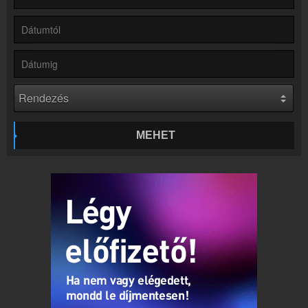
Rádió beágyazás
Ágyazd be weboldaladba
Online rádió készítés
Készítés lépésről lépésre
MEHET