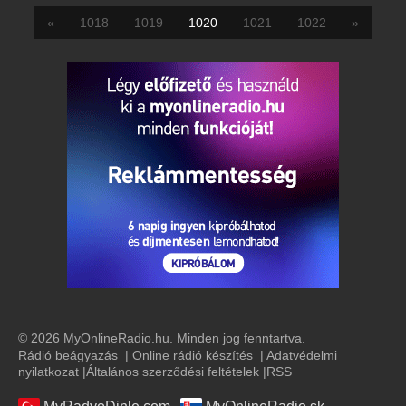
«
1018
1019
1020
1021
1022
»
© 2026 MyOnlineRadio.hu. Minden jog fenntartva.
Rádió beágyazás
|
Online rádió készítés
|
Adatvédelmi
nyilatkozat
|
Általános szerződési feltételek
|
RSS