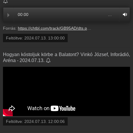
00:00
…
Forrás:
https://chtbl.com/track/GB95AD/dts.podtrac.com/redirect.mp3/infostart.hu/audio/61818/618183BE.mp3
Feltöltve:
2024.07.13. 13:00:00
Hogyan kóstoljuk körbe a Balatont? Vinkó József, Inforádió,
Aréna - 2024.07.13.
Feltöltve:
2024.07.13. 12:00:06