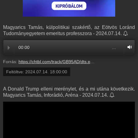
Magyarics Tamás, külpolitikai szakértő, az Eötvös Loránd
Tudományegyetem emeritus professzora - 2024.07.14.
00:00
…
Forrás:
https://chtbl.com/track/GB95AD/dts.podtrac.com/redirect.mp3/infostart.hu/audio/7FE16/7FE16677.mp3
Feltöltve:
2024.07.14. 18:00:00
A Donald Trump elleni merénylet, és a mi utána következik.
Magyarics Tamás, Inforádió, Aréna - 2024.07.14.