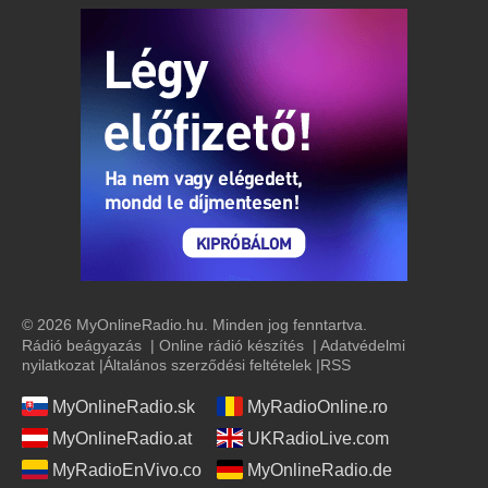
19:00 -
GeoTrendek magazin
GeoTrendek, az InfoRádió külgazdasági és geopolitikai műsora,
minden szerdán este 7 órakor.
19:00 -
Párbeszéd a gazdaságról magazin
Növekedés, infláció, államadósság, foglalkoztatás,
versenyképesség, makrogazdasági adatok és mindaz, ami
mögöttük van. Azonos adatok, különböző nézőpo
...
Tovább >>
21:00 -
Napinfó magazin
Kül- és belpolitika, gazdaság, közélet - esti hírcsokor.
© 2026 MyOnlineRadio.hu. Minden jog fenntartva.
Rádió beágyazás
|
Online rádió készítés
|
Adatvédelmi
nyilatkozat
|
Általános szerződési feltételek
|
RSS
MyOnlineRadio.sk
MyRadioOnline.ro
MyOnlineRadio.at
UKRadioLive.com
MyRadioEnVivo.co
MyOnlineRadio.de