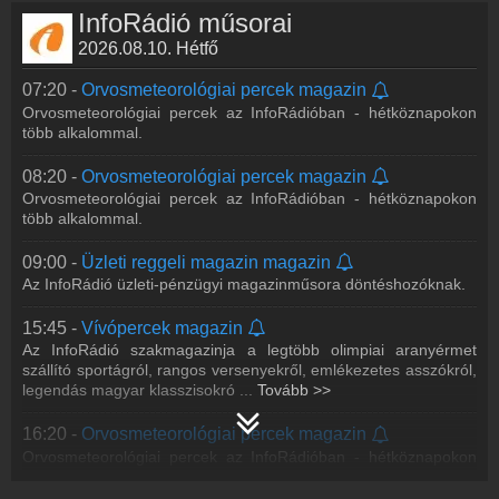
InfoRádió műsorai
2026.08.10. Hétfő
07:20 -
Orvosmeteorológiai percek magazin
Orvosmeteorológiai percek az InfoRádióban - hétköznapokon
több alkalommal.
08:20 -
Orvosmeteorológiai percek magazin
Orvosmeteorológiai percek az InfoRádióban - hétköznapokon
több alkalommal.
09:00 -
Üzleti reggeli magazin magazin
Az InfoRádió üzleti-pénzügyi magazinműsora döntéshozóknak.
15:45 -
Vívópercek magazin
Az InfoRádió szakmagazinja a legtöbb olimpiai aranyérmet
szállító sportágról, rangos versenyekről, emlékezetes asszókról,
legendás magyar klasszisokró
...
Tovább >>
16:20 -
Orvosmeteorológiai percek magazin
Orvosmeteorológiai percek az InfoRádióban - hétköznapokon
több alkalommal.