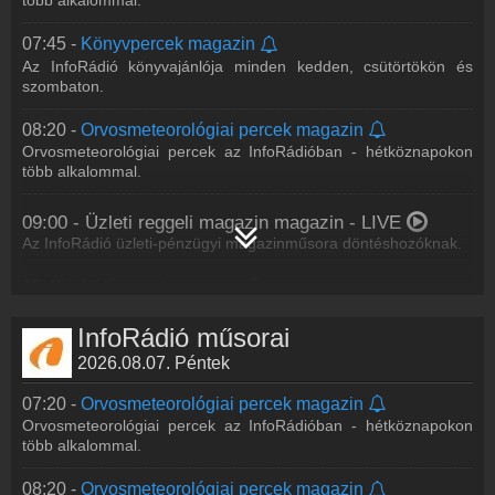
több alkalommal.
07:45 -
Könyvpercek magazin
Az InfoRádió könyvajánlója minden kedden, csütörtökön és
szombaton.
08:20 -
Orvosmeteorológiai percek magazin
Orvosmeteorológiai percek az InfoRádióban - hétköznapokon
több alkalommal.
09:00 -
Üzleti reggeli magazin magazin
- LIVE
Az InfoRádió üzleti-pénzügyi magazinműsora döntéshozóknak.
15:45 -
Pólópercek magazin
Meccsek, gólok, emberek - a vízilabdasport hírei és aktualitásai.
InfoRádió műsorai
16:20 -
Orvosmeteorológiai percek magazin
2026.08.07. Péntek
Orvosmeteorológiai percek az InfoRádióban - hétköznapokon
több alkalommal.
07:20 -
Orvosmeteorológiai percek magazin
Orvosmeteorológiai percek az InfoRádióban - hétköznapokon
16:35 -
Fővárosi mozaik magazin
több alkalommal.
Az InfoRádió tematikus hírpercei a főváros életéről.
08:20 -
Orvosmeteorológiai percek magazin