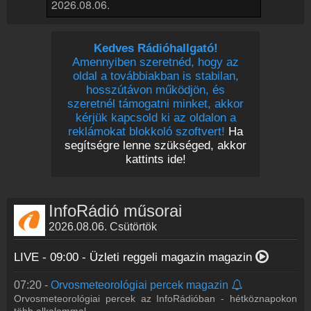
Rádió beágyazás
Ágyazd be weboldaladba
Kedves Rádióhallgató!
Online rádió készítés
Amennyiben szeretnéd, hogy az
Készítés lépésről lépésre
oldal a továbbiakban is stabilan,
hosszútávon működjön, és
szeretnél támogatni minket, akkor
kérjük kapcsold ki az oldalon a
reklámokat blokkoló szoftvert!
Ha
segítségre lenne szükséged, akkor
kattints ide!
InfoRádió műsorai
2026.08.06. Csütörtök
LIVE - 09:00 -
Üzleti reggeli magazin magazin
07:20 -
Orvosmeteorológiai percek magazin
Orvosmeteorológiai percek az InfoRádióban - hétköznapokon