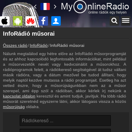
Főoldal
InfoRádió műsorai
myonlineradio.hu
Összes rádió
InfoRádió
InfoRádió műsorai
InfoRádió
Vissza az InfoRádió oldalára
Nálunk megtalálod egy hétre előre az InfoRádió műsorprogramját
és az ahhoz kapcsolódó legfontosabb információkat, mint például
Bejelentkezés
a műsorvezetők nevét vagy kedvcsinálót a műsorokhoz. A
Hozz létre saját fiókot!
rádióprogramok felett, a rádiókereső segítségével át tudsz váltani
másik rádióra, vagy a dátum mezővel be tudod állítani, hogy
Archívum
melyik naptól kezdve mutassa a rádió programjait. Esetleg ha azt
InfoRádió korábbi adásai
vetted észre, hogy a műsorújságunkban nem az a műsor
szerepel, ami épp szól a rádióban, akkor kérlek írj nekünk a
Hírek
kapcsolat oldalon
keresztül és amint tudjuk, javítjuk. Ha több rádió
InfoRádió kapcsolatos hírek
műsorát szeretnéd egyszerre látni, akkor látogass vissza a közös
műsorújság
oldalra.
Kapcsolat
Írj nekünk!
Partnerek
Rádiós partnerek