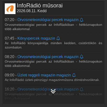
InfoRádió műsorai
17:20 -
Orvosmeteorológiai percek magazin
Orvosmeteorológiai percek az InfoRádióban - hétköznapokon
2026.08.11. Kedd
több alkalommal.
07:20 -
Orvosmeteorológiai percek magazin
19:00 -
Adóinfó magazin
Orvosmeteorológiai percek az InfoRádióban - hétköznapokon
Egy műsor azoknak, akik cégvezetőként nem akarnak eltévedni
több alkalommal.
a magyar adórendszerben - minden, amit a kis- és
középvállalkozások adózásáról tudni kell.
07:45 -
Könyvpercek magazin
Az InfoRádió könyvajánlója minden kedden, csütörtökön és
19:30 -
Családi hét magazin
szombaton.
Az InfoRádió család- és ifjúságügyi magazinja. A családok életét
érintő hírek, aktualitások, érdekességek, szakértői
08:20 -
Orvosmeteorológiai percek magazin
beszélgetések, illetve kormányzat
...
Tovább >>
Orvosmeteorológiai percek az InfoRádióban - hétköznapokon
több alkalommal.
20:00 -
Energiavilág magazin
Ha Önnek sem mindegy, hogy mennyit fizet a gázért, a
09:00 -
Üzleti reggeli magazin magazin
villanyért, ha tudni szeretné, hogyan takarékoskodhat az
Az InfoRádió üzleti-pénzügyi magazinműsora döntéshozóknak.
energiával, hallgassa az InfoRádió magaz
...
Tovább >>
16:20 -
Orvosmeteorológiai percek magazin
21:00 -
Napinfó magazin
Orvosmeteorológiai percek az InfoRádióban - hétköznapokon
Kül- és belpolitika, gazdaság, közélet - esti hírcsokor.
több alkalommal.