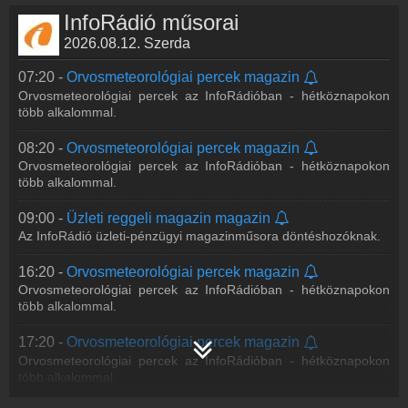
16:35 -
Fővárosi mozaik magazin
InfoRádió műsorai
Az InfoRádió tematikus hírpercei a főváros életéről.
2026.08.12. Szerda
17:20 -
Orvosmeteorológiai percek magazin
Orvosmeteorológiai percek az InfoRádióban - hétköznapokon
07:20 -
Orvosmeteorológiai percek magazin
több alkalommal.
Orvosmeteorológiai percek az InfoRádióban - hétköznapokon
több alkalommal.
19:00 -
Szigma – a holnap világa magazin
Az InfoRádió tudományos magazinműsora a legfrissebb kutatási
08:20 -
Orvosmeteorológiai percek magazin
eredményekkel, felfedezésekkel, szakértőkkel és tudósokkal –
Orvosmeteorológiai percek az InfoRádióban - hétköznapokon
első kézből.
több alkalommal.
19:30 -
Hetes magazin
09:00 -
Üzleti reggeli magazin magazin
Hetes – Az InfoRádió kézilabda-magazinja
Az InfoRádió üzleti-pénzügyi magazinműsora döntéshozóknak.
20:00 -
Katedra magazin
16:20 -
Orvosmeteorológiai percek magazin
Az InfoRádió oktatási magazinja.
Orvosmeteorológiai percek az InfoRádióban - hétköznapokon
több alkalommal.
21:00 -
Napinfó magazin
Kül- és belpolitika, gazdaság, közélet - esti hírcsokor.
17:20 -
Orvosmeteorológiai percek magazin
Orvosmeteorológiai percek az InfoRádióban - hétköznapokon
több alkalommal.