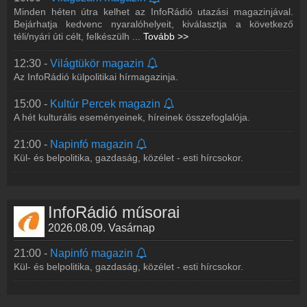
Minden héten útra kelhet az InfoRádió utazási magazinjával.
21:00 -
Napinfó magazin
Bejárhatja kedvenc nyaralóhelyeit, kiválasztja a következő
Kül- és belpolitika, gazdaság, közélet - esti hírcsokor.
téli/nyári úti célt, felkészülh
...
Tovább >>
12:30 -
Világtükör magazin
Az InfoRádió külpolitikai hírmagazinja.
15:00 -
Kultúr Percek magazin
A hét kulturális eseményeinek, híreinek összefoglalója.
21:00 -
Napinfó magazin
Kül- és belpolitika, gazdaság, közélet - esti hírcsokor.
InfoRádió műsorai
2026.08.09. Vasárnap
21:00 -
Napinfó magazin
Kül- és belpolitika, gazdaság, közélet - esti hírcsokor.