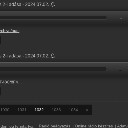
s 2-i adása - 2024.07.02.
…
8F48C/8F48C79B.mp3
s 2-i adása - 2024.07.02.
…
/8F48C79B.mp3
1030
1031
1032
1033
1034
»
Rádió beágyazás
|
Online rádió készítés
|
Adatv
en jog fenntartva.