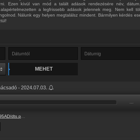
űrni. Ezen kívül van mód a talált adások rendezésére név, dátum
 alapértelmezetten a legfrissebb adások jelennek meg. Nem kell tö
ngolnod. Nálunk egy helyen megtalálsz mindent. Bármilyen kérdés ese
tül!
MEHET
anácsadó - 2024.07.03.
…
.hu/audio/B5070/B50701D6.mp3