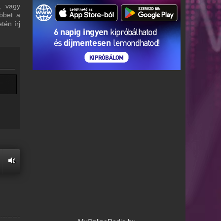
, vagy
bbet a
tén írj