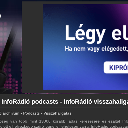
 InfoRádió podcasts - InfoRádió visszahallg
ó archívum - Podcasts - Visszahallgatás
őség van több mint 19008 korábbi adás keresésére és ezáltal Inf
 fölött elhelyezkedő szűrő panellel lehetőség van a InfoRádió podcastjai