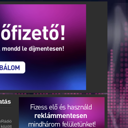
atás
oRádió
 között