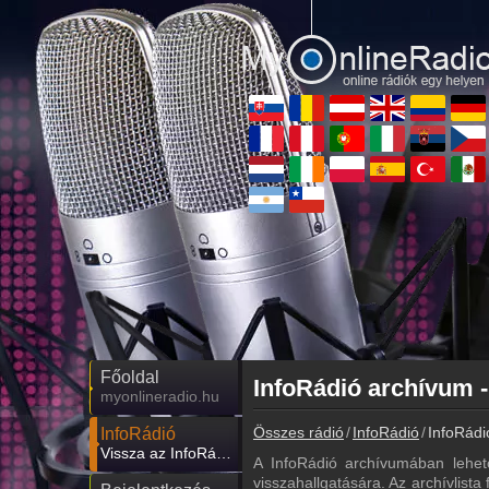
Főoldal
InfoRádió archívum -
myonlineradio.hu
Összes rádió
InfoRádió
InfoRádi
InfoRádió
Vissza az InfoRádió oldalára
A InfoRádió archívumában lehet
visszahallgatására. Az archívlista