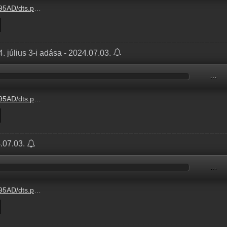
.hu/audio/08E54/08E545C8.mp3
. július 3-i adása - 2024.07.03.
…
.hu/audio/CC224/CC224AFD.mp3
4.07.03.
…
t.hu/audio/N2407/N240703.mp3