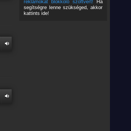
reklámokat blokkoló szoftvert!
Ha
segítségre lenne szükséged, akkor
kattints ide!