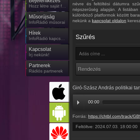
Bejelentkezés
névre és feltöltési dátumra sz
Hozz létre saját fiókot!
népszerűség alapján. A listában
különböző platformok között bara
Műsorújság
nekünk a
kapcsolat oldalon
keresz
InfoRádió műsorai
Hírek
Szűrés
InfoRádió kapcsolatos hírek
Kapcsolat
Írj nekünk!
Partnerek
Rádiós partnerek
Giró-Szász András politikai t
00:00
Forrás:
https://chtbl.com/track/GB95AD/dts.podtrac.com/redirect.mp3/infostart
Feltöltve:
2024.07.03. 18:00:00