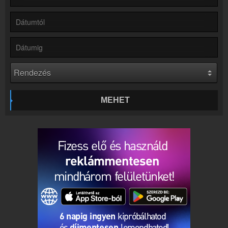
Rádió beágyazás
Ágyazd be weboldaladba
Online rádió készítés
Készítés lépésről lépésre
MEHET