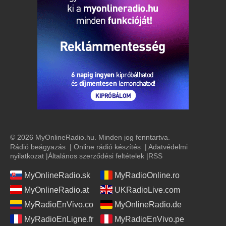
© 2026 MyOnlineRadio.hu. Minden jog fenntartva.
Rádió beágyazás
|
Online rádió készítés
|
Adatvédelmi
nyilatkozat
|
Általános szerződési feltételek
|
RSS
MyOnlineRadio.sk
MyRadioOnline.ro
MyOnlineRadio.at
UKRadioLive.com
MyRadioEnVivo.co
MyOnlineRadio.de
MyRadioEnLigne.fr
MyRadioEnVivo.pe