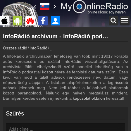
Főoldal
InfoRádió archívum - InfoRádió podcasts - InfoRádió visszahallgatás
myonlineradio.hu
InfoRádió
Összes rádió
InfoRádió
InfoRádió archívum - Podcasts - Visszahall
Vissza az InfoRádió oldalára
A InfoRádió archívumában lehetőség van több mint 19017 korábbi
Bejelentkezés
adás keresésére és ezáltal InfoRádió visszahallgatására. Az
Hozz létre saját fiókot!
archívlista fölött elhelyezkedő szűrő panellel lehetőség van a
InfoRádió podcastjai között névre és feltöltési dátumra szűrni. Ezen
Műsorújság
kívül van mód a talált adások rendezésére név, dátum, vagy
InfoRádió műsorai
népszerűség alapján. A listában alapértelmezetten a legfrissebb
adások jelennek meg. Nem kell többet a különböző platformok
Hírek
között barangolnod. Nálunk egy helyen megtalálsz mindent.
InfoRádió kapcsolatos hírek
Bármilyen kérdés esetén írj nekünk a
kapcsolat oldalon
keresztül!
Kapcsolat
Írj nekünk!
Szűrés
Partnerek
Rádiós partnerek