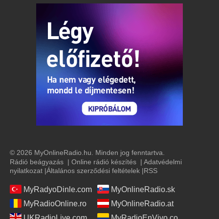
© 2026 MyOnlineRadio.hu. Minden jog fenntartva.
Rádió beágyazás
|
Online rádió készítés
|
Adatvédelmi
nyilatkozat
|
Általános szerződési feltételek
|
RSS
MyRadyoDinle.com
MyOnlineRadio.sk
MyRadioOnline.ro
MyOnlineRadio.at
UKRadioLive.com
MyRadioEnVivo.co