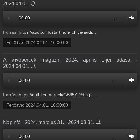
2024.04.01.
00:00
…
Forrás:
https://audio.infostart.hu/archive/audio/215C9/215C965B.mp3
Feltöltve:
2024.04.01. 16:00:00
A Vívópercek magazin 2024. április 1-jei adása -
2024.04.01.
00:00
…
Forrás:
https://chtbl.com/track/GB95AD/dts.podtrac.com/redirect.mp3/infostart.hu/audio/215C9/215C965B.mp3
Feltöltve:
2024.04.01. 16:00:00
Napinfó - 2024. március 31. - 2024.03.31.
00:00
…