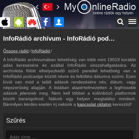
Főoldal
InfoRádió archívum - InfoRádió podcasts - InfoRádió visszahallgatás
myonlineradio.hu
InfoRádió
Összes rádió
InfoRádió
InfoRádió archívum - Podcasts - Visszahall
Vissza az InfoRádió oldalára
A InfoRádió archívumában lehetőség van több mint 19019 korábbi
Bejelentkezés
adás keresésére és ezáltal InfoRádió visszahallgatására. Az
Hozz létre saját fiókot!
archívlista fölött elhelyezkedő szűrő panellel lehetőség van a
InfoRádió podcastjai között névre és feltöltési dátumra szűrni. Ezen
Műsorújság
kívül van mód a talált adások rendezésére név, dátum, vagy
InfoRádió műsorai
népszerűség alapján. A listában alapértelmezetten a legfrissebb
adások jelennek meg. Nem kell többet a különböző platformok
Hírek
között barangolnod. Nálunk egy helyen megtalálsz mindent.
InfoRádió kapcsolatos hírek
Bármilyen kérdés esetén írj nekünk a
kapcsolat oldalon
keresztül!
Kapcsolat
Írj nekünk!
Szűrés
Partnerek
Rádiós partnerek