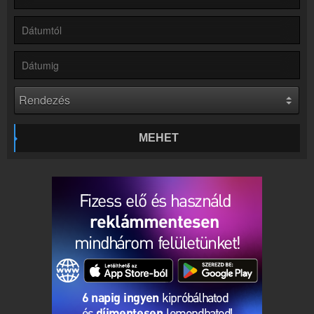
Rádió beágyazás
Ágyazd be weboldaladba
Online rádió készítés
Készítés lépésről lépésre
MEHET