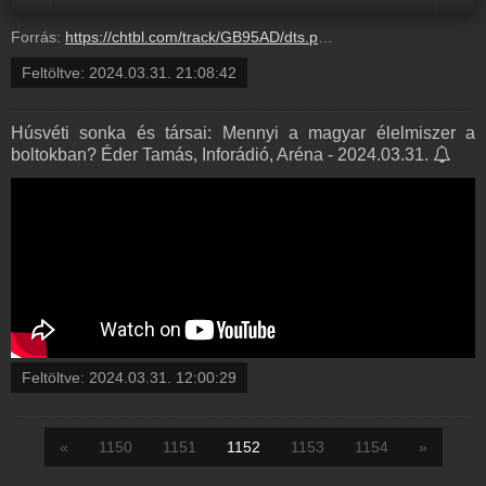
Forrás:
https://chtbl.com/track/GB95AD/dts.podtrac.com/redirect.mp3/infostart.hu/audio/N2403/N240331.mp3
Feltöltve:
2024.03.31. 21:08:42
Húsvéti sonka és társai: Mennyi a magyar élelmiszer a
boltokban? Éder Tamás, Inforádió, Aréna - 2024.03.31.
Feltöltve:
2024.03.31. 12:00:29
«
1150
1151
1152
1153
1154
»