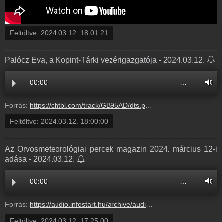
Feltöltve:
2024.03.12. 18:01:21
Palócz Éva, a Kopint-Tárki vezérigazgatója - 2024.03.12.
00:00
…
Forrás:
https://chtbl.com/track/GB95AD/dts.podtrac.com/redirect.mp3/infostart.hu/audio/77A12/77A12CF9.mp3
Feltöltve:
2024.03.12. 18:00:00
Az Orvosmeteorológiai percek magazin 2024. március 12-i
adása - 2024.03.12.
00:00
…
Forrás:
https://audio.infostart.hu/archive/audio/52CBE/52CBE157.mp3
Feltöltve:
2024.03.12. 17:25:00