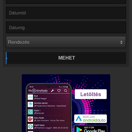
Rádió beágyazás
Ágyazd be weboldaladba
Online rádió készítés
Készítés lépésről lépésre
MEHET