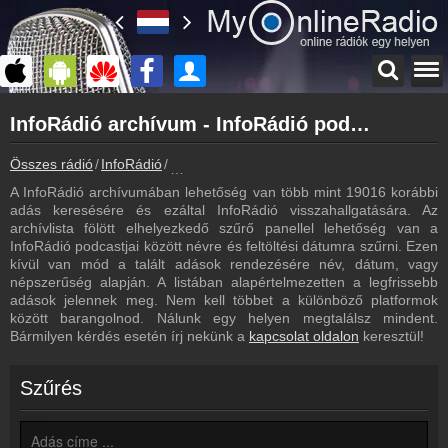
Főoldal
InfoRádió archívum - InfoRádió podcasts - InfoRádió visszahallgatás
myonlineradio.hu
InfoRádió
Összes rádió
InfoRádió
InfoRádió archívum - Podcasts - Visszahall
Vissza az InfoRádió oldalára
A InfoRádió archívumában lehetőség van több mint 19016 korábbi
Bejelentkezés
adás keresésére és ezáltal InfoRádió visszahallgatására. Az
Hozz létre saját fiókot!
archívlista fölött elhelyezkedő szűrő panellel lehetőség van a
InfoRádió podcastjai között névre és feltöltési dátumra szűrni. Ezen
Műsorújság
kívül van mód a talált adások rendezésére név, dátum, vagy
InfoRádió műsorai
népszerűség alapján. A listában alapértelmezetten a legfrissebb
adások jelennek meg. Nem kell többet a különböző platformok
Hírek
között barangolnod. Nálunk egy helyen megtalálsz mindent.
InfoRádió kapcsolatos hírek
Bármilyen kérdés esetén írj nekünk a
kapcsolat oldalon
keresztül!
Kapcsolat
Írj nekünk!
Szűrés
Partnerek
Rádiós partnerek