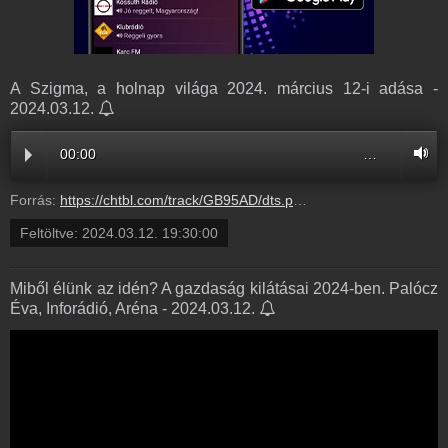
A Szigma, a holnap világa 2024. március 12-i adása -
2024.03.12.
00:00
…
Forrás:
https://chtbl.com/track/GB95AD/dts.podtrac.com/redirect.mp3/infostart.hu/audio/A6E58/A6E5804A.mp3
Feltöltve:
2024.03.12. 19:30:00
Miből élünk az idén? A gazdaság kilátásai 2024-ben. Palócz
Éva, Inforádió, Aréna - 2024.03.12.