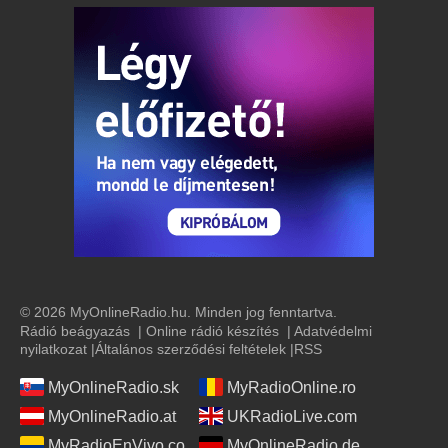
© 2026 MyOnlineRadio.hu. Minden jog fenntartva.
Rádió beágyazás
|
Online rádió készítés
|
Adatvédelmi
nyilatkozat
|
Általános szerződési feltételek
|
RSS
MyOnlineRadio.sk
MyRadioOnline.ro
MyOnlineRadio.at
UKRadioLive.com
MyRadioEnVivo.co
MyOnlineRadio.de