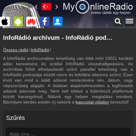
Főoldal
InfoRádió archívum - InfoRádió podcasts - InfoRádió visszahallgatás
myonlineradio.hu
InfoRádió
Összes rádió
InfoRádió
InfoRádió archívum - Podcasts - Visszahall
Vissza az InfoRádió oldalára
A InfoRádió archívumában lehetőség van több mint 19021 korábbi
Bejelentkezés
adás keresésére és ezáltal InfoRádió visszahallgatására. Az
Hozz létre saját fiókot!
archívlista fölött elhelyezkedő szűrő panellel lehetőség van a
InfoRádió podcastjai között névre és feltöltési dátumra szűrni. Ezen
Műsorújság
kívül van mód a talált adások rendezésére név, dátum, vagy
InfoRádió műsorai
népszerűség alapján. A listában alapértelmezetten a legfrissebb
adások jelennek meg. Nem kell többet a különböző platformok
Hírek
között barangolnod. Nálunk egy helyen megtalálsz mindent.
InfoRádió kapcsolatos hírek
Bármilyen kérdés esetén írj nekünk a
kapcsolat oldalon
keresztül!
Kapcsolat
Írj nekünk!
Szűrés
Partnerek
Rádiós partnerek