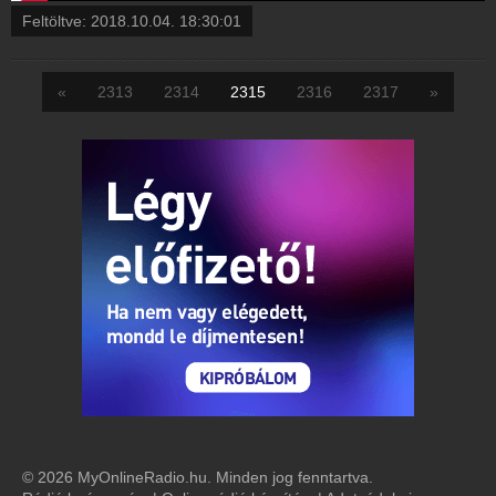
Feltöltve:
2018.10.04. 18:30:01
«
2313
2314
2315
2316
2317
»
© 2026 MyOnlineRadio.hu. Minden jog fenntartva.