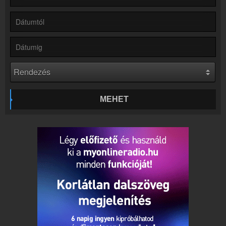
Rádió beágyazás
Ágyazd be weboldaladba
Online rádió készítés
Készítés lépésről lépésre
MEHET