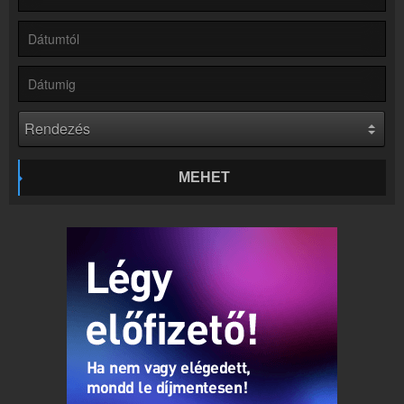
Rádió beágyazás
Ágyazd be weboldaladba
Online rádió készítés
Készítés lépésről lépésre
MEHET