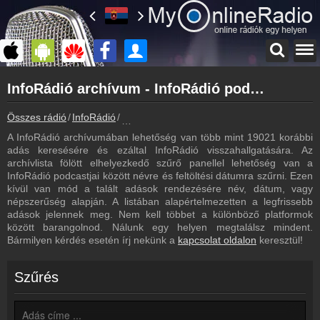
Főoldal
InfoRádió archívum - InfoRádió podcasts - InfoRádió visszahallgatás
myonlineradio.hu
InfoRádió
Összes rádió
InfoRádió
InfoRádió archívum - Podcasts - Visszahall
Vissza az InfoRádió oldalára
A InfoRádió archívumában lehetőség van több mint 19021 korábbi
Bejelentkezés
adás keresésére és ezáltal InfoRádió visszahallgatására. Az
Hozz létre saját fiókot!
archívlista fölött elhelyezkedő szűrő panellel lehetőség van a
InfoRádió podcastjai között névre és feltöltési dátumra szűrni. Ezen
Műsorújság
kívül van mód a talált adások rendezésére név, dátum, vagy
InfoRádió műsorai
népszerűség alapján. A listában alapértelmezetten a legfrissebb
adások jelennek meg. Nem kell többet a különböző platformok
Hírek
között barangolnod. Nálunk egy helyen megtalálsz mindent.
InfoRádió kapcsolatos hírek
Bármilyen kérdés esetén írj nekünk a
kapcsolat oldalon
keresztül!
Kapcsolat
Írj nekünk!
Szűrés
Partnerek
Rádiós partnerek