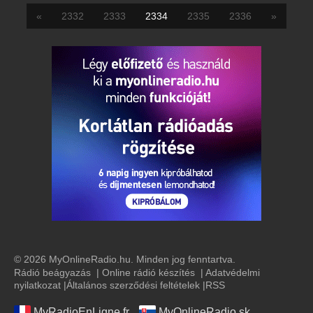
«
2332
2333
2334
2335
2336
»
© 2026 MyOnlineRadio.hu. Minden jog fenntartva.
Rádió beágyazás
|
Online rádió készítés
|
Adatvédelmi
nyilatkozat
|
Általános szerződési feltételek
|
RSS
MyRadioEnLigne.fr
MyOnlineRadio.sk