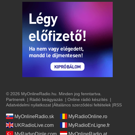
© 2026 MyOnlineRadio.hu. Minden jog fenntartva.
Partnerek
|
Rádió beágyazás
|
Online rádió készítés
|
Adatvédelmi nyilatkozat
|
Általános szerződési feltételek
|
RSS
MyOnlineRadio.sk
MyRadioOnline.ro
UKRadioLive.com
MyRadioEnLigne.fr
MyRadyoDinle.com
MyOnlineRadio.at