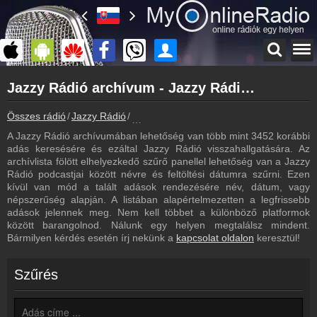
Főoldal
Jazzy Rádió archívum - Jazzy Rádió podcasts - Jazzy Rádió visszahallgatás
myonlineradio.hu
Jazzy Rádió
Összes rádió
Jazzy Rádió
Jazzy Rádió archívum - Podcasts - Vissz
Vissza a Jazzy Rádió oldalára
A Jazzy Rádió archívumában lehetőség van több mint 3452 korábbi
Bejelentkezés
adás keresésére és ezáltal Jazzy Rádió visszahallgatására. Az
Hozz létre saját fiókot!
archívlista fölött elhelyezkedő szűrő panellel lehetőség van a Jazzy
Rádió podcastjai között névre és feltöltési dátumra szűrni. Ezen
Most szól
kívül van mód a talált adások rendezésére név, dátum, vagy
Tudd meg mi szólt eddig
népszerűség alapján. A listában alapértelmezetten a legfrissebb
adások jelennek meg. Nem kell többet a különböző platformok
Műsorújság
között barangolnod. Nálunk egy helyen megtalálsz mindent.
Jazzy Rádió műsorai
Bármilyen kérdés esetén írj nekünk a
kapcsolat oldalon
keresztül!
Hírek
Jazzy Rádió kapcsolatos hírek
Szűrés
Kapcsolat
Írj nekünk!