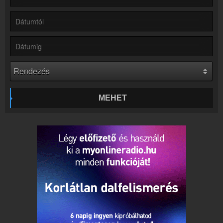
Partnerek
Rádiós partnerek
Rádió beágyazás
Ágyazd be weboldaladba
Online rádió készítés
Készítés lépésről lépésre
MEHET