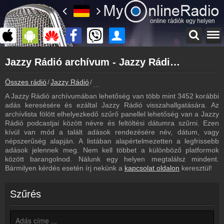
Főoldal
Jazzy Rádió archívum - Jazzy Rádió podcasts - Jazzy Rádió visszahallgatás
myonlineradio.hu
Jazzy Rádió
Összes rádió
Jazzy Rádió
Jazzy Rádió archívum - Podcasts - Vissz
Vissza a Jazzy Rádió oldalára
A Jazzy Rádió archívumában lehetőség van több mint 3452 korábbi
Bejelentkezés
adás keresésére és ezáltal Jazzy Rádió visszahallgatására. Az
Hozz létre saját fiókot!
archívlista fölött elhelyezkedő szűrő panellel lehetőség van a Jazzy
Rádió podcastjai között névre és feltöltési dátumra szűrni. Ezen
Most szól
kívül van mód a talált adások rendezésére név, dátum, vagy
Tudd meg mi szólt eddig
népszerűség alapján. A listában alapértelmezetten a legfrissebb
adások jelennek meg. Nem kell többet a különböző platformok
Műsorújság
között barangolnod. Nálunk egy helyen megtalálsz mindent.
Jazzy Rádió műsorai
Bármilyen kérdés esetén írj nekünk a
kapcsolat oldalon
keresztül!
Hírek
Jazzy Rádió kapcsolatos hírek
Szűrés
Kapcsolat
Írj nekünk!