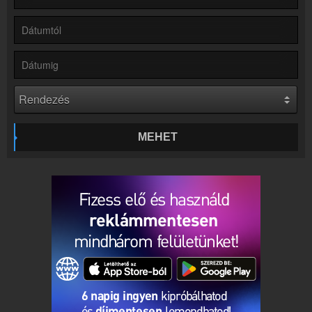
Partnerek
Rádiós partnerek
Rádió beágyazás
Ágyazd be weboldaladba
Online rádió készítés
Készítés lépésről lépésre
MEHET