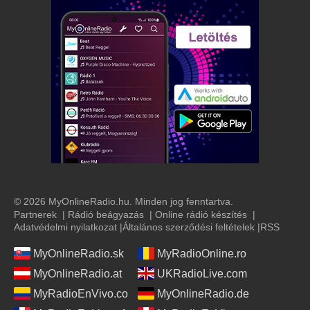
© 2026 MyOnlineRadio.hu. Minden jog fenntartva.
Partnerek
|
Rádió beágyazás
|
Online rádió készítés
|
Adatvédelmi nyilatkozat
|
Általános szerződési feltételek
|
RSS
MyOnlineRadio.sk
MyRadioOnline.ro
MyOnlineRadio.at
UKRadioLive.com
MyRadioEnVivo.co
MyOnlineRadio.de