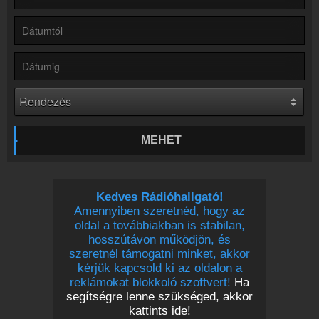
Partnerek
Rádiós partnerek
Rádió beágyazás
Ágyazd be weboldaladba
Online rádió készítés
Készítés lépésről lépésre
MEHET
Kedves Rádióhallgató!
Amennyiben szeretnéd, hogy az
oldal a továbbiakban is stabilan,
hosszútávon működjön, és
szeretnél támogatni minket, akkor
kérjük kapcsold ki az oldalon a
reklámokat blokkoló szoftvert!
Ha
segítségre lenne szükséged, akkor
kattints ide!