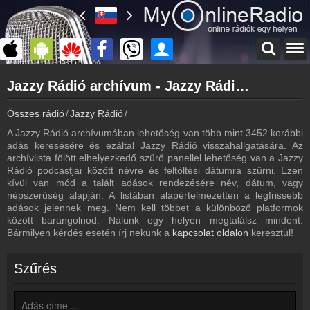
Főoldal
Jazzy Rádió archívum - Jazzy Rádió podcasts - Jazzy Rádió visszahallgatás
myonlineradio.hu
Jazzy Rádió
Összes rádió
Jazzy Rádió
Jazzy Rádió archívum - Podcasts - Vissz
Vissza a Jazzy Rádió oldalára
A Jazzy Rádió archívumában lehetőség van több mint 3452 korábbi
Bejelentkezés
adás keresésére és ezáltal Jazzy Rádió visszahallgatására. Az
Hozz létre saját fiókot!
archívlista fölött elhelyezkedő szűrő panellel lehetőség van a Jazzy
Rádió podcastjai között névre és feltöltési dátumra szűrni. Ezen
Most szól
kívül van mód a talált adások rendezésére név, dátum, vagy
Tudd meg mi szólt eddig
népszerűség alapján. A listában alapértelmezetten a legfrissebb
adások jelennek meg. Nem kell többet a különböző platformok
Műsorújság
között barangolnod. Nálunk egy helyen megtalálsz mindent.
Jazzy Rádió műsorai
Bármilyen kérdés esetén írj nekünk a
kapcsolat oldalon
keresztül!
Hírek
Jazzy Rádió kapcsolatos hírek
Szűrés
Kapcsolat
Írj nekünk!