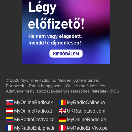
© 2026 MyOnlineRadio.hu. Minden jog fenntartva.
Partnerek
|
Rádió beágyazás
|
Online rádió készítés
|
Adatvédelmi nyilatkozat
|
Általános szerződési feltételek
|
RSS
MyOnlineRadio.sk
MyRadioOnline.ro
MyOnlineRadio.at
UKRadioLive.com
MyRadioEnVivo.co
MyOnlineRadio.de
MyRadioEnLigne.fr
MyRadioEnVivo.pe