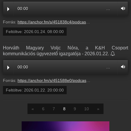
00:00
…
Forrás:
https://anchor.fm/s/451838c4/podcast/play/114564300/https%3A%2F%2Fd3ctxlq1ktw2nl.cloudfront.net%2Fstaging%2F2026-0-26%2F0946c70c-6a25-c0e8-67ba-2749ab468d59.mp3
Feltöltve:
2026.01.24. 08:00:00
Horváth Magyary Voljc Nóra, a K&H Csoport
kommunikációs ügyvezető igazgatója - 2026.01.22.
00:00
…
Forrás:
https://anchor.fm/s/451588e0/podcast/play/115011890/https%3A%2F%2Fd3ctxlq1ktw2nl.cloudfront.net%2Fstaging%2F2026-1-4%2F8115e123-7825-22de-4e5f-e2a150c27343.mp3
Feltöltve:
2026.01.22. 20:00:00
«
6
7
8
9
10
»