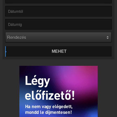
Partnerek
Rádiós partnerek
Rádió beágyazás
Ágyazd be weboldaladba
Online rádió készítés
Készítés lépésről lépésre
MEHET