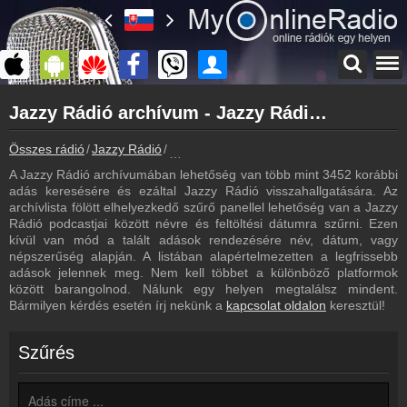
Főoldal
Jazzy Rádió archívum - Jazzy Rádió podcasts - Jazzy Rádió visszahallgatás
myonlineradio.hu
Jazzy Rádió
Összes rádió
Jazzy Rádió
Jazzy Rádió archívum - Podcasts - Vissz
Vissza a Jazzy Rádió oldalára
A Jazzy Rádió archívumában lehetőség van több mint 3452 korábbi
Bejelentkezés
adás keresésére és ezáltal Jazzy Rádió visszahallgatására. Az
Hozz létre saját fiókot!
archívlista fölött elhelyezkedő szűrő panellel lehetőség van a Jazzy
Rádió podcastjai között névre és feltöltési dátumra szűrni. Ezen
Most szól
kívül van mód a talált adások rendezésére név, dátum, vagy
Tudd meg mi szólt eddig
népszerűség alapján. A listában alapértelmezetten a legfrissebb
adások jelennek meg. Nem kell többet a különböző platformok
Műsorújság
között barangolnod. Nálunk egy helyen megtalálsz mindent.
Jazzy Rádió műsorai
Bármilyen kérdés esetén írj nekünk a
kapcsolat oldalon
keresztül!
Hírek
Jazzy Rádió kapcsolatos hírek
Szűrés
Kapcsolat
Írj nekünk!