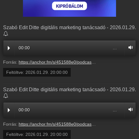
Szabó Edit Ditte digitális marketing tanácsadó - 2026.01.29.
00:00
…
Forrás:
https://anchor.fm/s/451588e0/podcast/play/115011901/https%3A%2F%2Fd3ctxlq1ktw2nl.cloudfront.net%2Fstaging%2F2026-1-4%2F3c5608df-a661-15f7-85b1-e2f02a66aec5.mp3
Feltöltve:
2026.01.29. 20:00:00
Szabó Edit Ditte digitális marketing tanácsadó - 2026.01.29.
00:00
…
Forrás:
https://anchor.fm/s/451588e0/podcast/play/115011901/https%3A%2F%2Fd3ctxlq1ktw2nl.cloudfront.net%2Fstaging%2F2026-1-4%2F3c5608df-a661-15f7-85b1-e2f02a66aec5.mp3
Feltöltve:
2026.01.29. 20:00:00