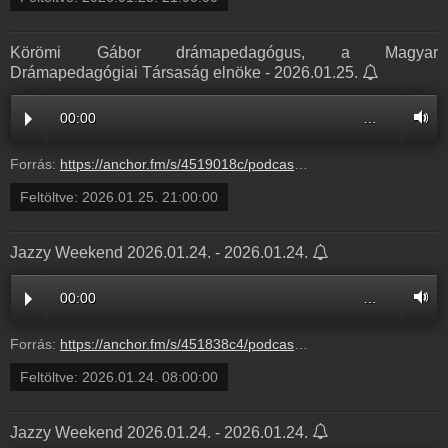
Körömi Gábor drámapedagógus, a Magyar
Drámapedagógiai Társaság elnöke - 2026.01.25.
00:00
…
Forrás:
https://anchor.fm/s/4519018c/podcast/play/115072988/https%3A%2F%2Fd3ctxlq1ktw2nl.cloudfront.net%2Fstaging%2F2026-1-5%2Fe2e55a55-3e19-fa53-1ab9-7e429db00d09.mp3
Feltöltve:
2026.01.25. 21:00:00
Jazzy Weekend 2026.01.24. - 2026.01.24.
00:00
…
Forrás:
https://anchor.fm/s/451838c4/podcast/play/114564300/https%3A%2F%2Fd3ctxlq1ktw2nl.cloudfront.net%2Fstaging%2F2026-0-26%2F0946c70c-6a25-c0e8-67ba-2749ab468d59.mp3
Feltöltve:
2026.01.24. 08:00:00
Jazzy Weekend 2026.01.24. - 2026.01.24.