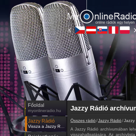
Főoldal
myonlineradio.hu
Összes rádió
Jazzy Rádió
Jazzy 
Jazzy Rádió
Vissza a Jazzy Rádió oldalára
A Jazzy Rádió archívumában lehe
visszahallgatására. Az archívlist