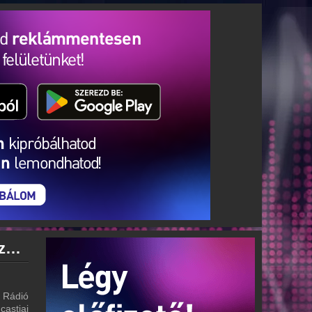
Jazzy Rádió archívum - Jazzy Rádió podcasts - Jazzy Rádió visszahallgatás
 Rádió
castjai