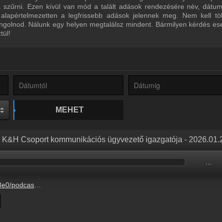
ra szűrni. Ezen kívül van mód a talált adások rendezésére név, dátu
 alapértelmezetten a legfrissebb adások jelennek meg. Nem kell tö
ngolnod. Nálunk egy helyen megtalálsz mindent. Bármilyen kérdés ese
tül!
MEHET
a K&H Csoport kommunikációs ügyvezető igazgatója - 2026.01.
…
-1-4%2F8115e123-7825-22de-4e5f-e2a150c27343.mp3