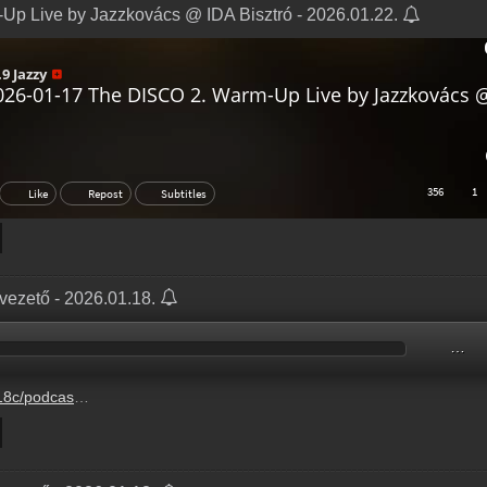
p Live by Jazzkovács @ IDA Bisztró - 2026.01.22.
 vezető - 2026.01.18.
…
-1-5%2F13c29b74-01f1-2c4e-00ab-ead1f4d07070.mp3