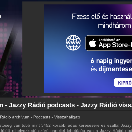
Rádió archívum - Podcasts - Visszahallgatás
tőség van több mint 3452 korábbi adás keresésére és ezáltal Jazzy
a fölött elhelyezkedő szűrő panellel lehetőség van a Jazzy Rádió pod