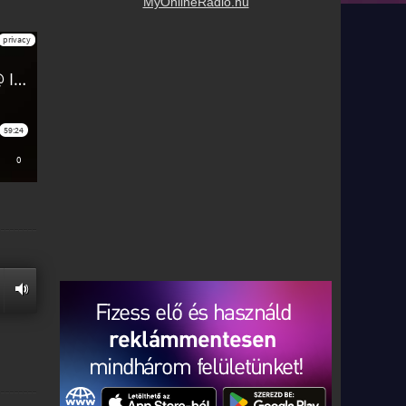
MyOnlineRadio.hu