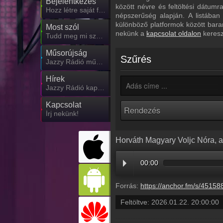
Bejelentkezés
között névre és feltöltési dátum
Hozz létre saját fiókot!
népszerűség alapján. A listában
különböző platformok között bara
Most szól
nekünk a
kapcsolat oldalon
keresz
Tudd meg mi szólt eddig
Műsorújság
Szűrés
Jazzy Rádió műsorai
Hírek
Jazzy Rádió kapcsolatos hírek
Kapcsolat
Írj nekünk!
Horváth Magyary Voljc Nóra, 
00:00
Forrás:
https://anchor.fm/s/451588e0/podcast/play/115011890/https%3A%2F%2Fd3ctxlq1ktw2nl.cloudfront.net%2Fstaging%2F2026
Feltöltve:
2026.01.22. 20:00:00