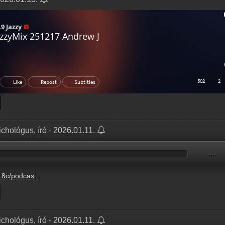
chológus, író - 2026.01.11.
…
0-12%2Fbb65474e-dd04-0514-738b-e26093e1147c.mp3
chológus, író - 2026.01.11.