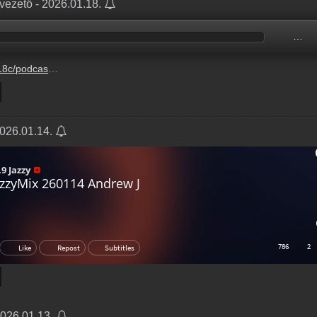
 vezető - 2026.01.18.
…
-1-5%2F13c29b74-01f1-2c4e-00ab-ead1f4d07070.mp3
2026.01.14.
2026.01.13.