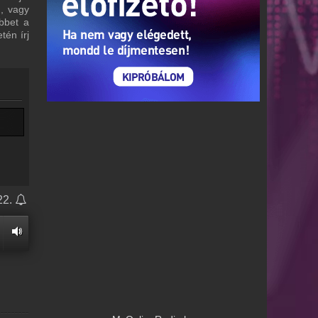
m, vagy
bbet a
tén írj
22.