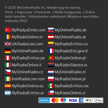
© 2026 MyOnlineRadio.hu. Minden jog fenntartva.
Hírek
|
Kapcsolat
|
Partnerek
|
Rádió beágyazás
|
Online
rádió készítés
|
Adatvédelmi nyilatkozat
|
Általános szerződési
feltételek
|
RSS
MyRadyoDinle.com
MyOnlineRadio.sk
MyRadioOnline.ro
MyOnlineRadio.at
UKRadioLive.com
MyRadioEnVivo.co
MyOnlineRadio.de
MyRadioEnLigne.fr
MyRadioEnVivo.pe
MyRadioOnline.pt
MyRadioOnline.it
MyRadioStanice.rs
MyOnlineRadio.cz
MyOnlineRadio.nl
IrishRadioLive.com
MyRadioOnline.pl
MyRadioOnline.es
MyRadioEnVivo.mx
MyRadioEnVivo.ar
MyRadioOnline.cl