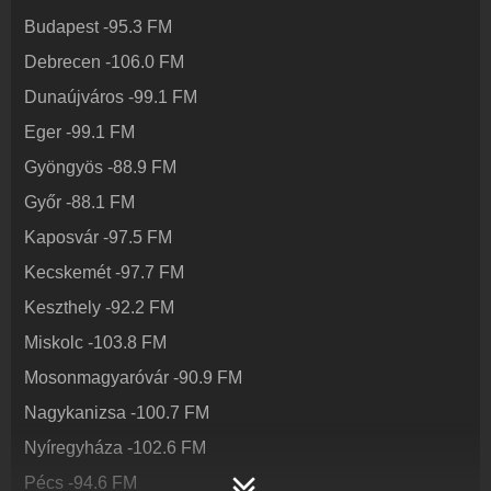
Hírek
Budapest
-
95.3
FM
Hír FM - Karc FM kapcsolatos hírek
Debrecen
-
106.0
FM
Kapcsolat
Dunaújváros
-
99.1
FM
Írj nekünk!
Eger
-
99.1
FM
Partnerek
Rádiós partnerek
Gyöngyös
-
88.9
FM
Rádió beágyazás
Győr
-
88.1
FM
Ágyazd be weboldaladba
Kaposvár
-
97.5
FM
Online rádió készítés
Készítés lépésről lépésre
Kecskemét
-
97.7
FM
Keszthely
-
92.2
FM
Miskolc
-
103.8
FM
Mosonmagyaróvár
-
90.9
FM
Nagykanizsa
-
100.7
FM
Nyíregyháza
-
102.6
FM
Pécs
-
94.6
FM