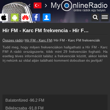
Főoldal
Hír FM - Karc FM frekvencia - Hír FM - Karc FM frekvenciák
myonlineradio.hu
Hír FM - Karc FM
Összes rádió
Hír FM - Karc FM
Hír FM - Karc FM frekvenciák
Vissza a Hír FM - Karc FM oldalára
Tudd meg, hogy milyen frekvenciákon hallgatható a Hír FM - Karc
Bejelentkezés
FM! A rádió országszerte, több mint 29 frekvencián fogható. Ha
Hozz létre saját fiókot!
esetleg téves információt találsz a frekvenciák között, akkor kérlek
írj nekünk az oldal alján található komment dobozban és javítjuk!
Most szól
Tudd meg mi szólt eddig
Archívum
Hír FM - Karc FM korábbi adásai
Műsorújság
Hír FM - Karc FM műsorai
Balatonfüred
-
96.2
FM
Webkamera
Hír FM - Karc FM webkamera, élőkép
Békéscsaba
-
91.8
FM