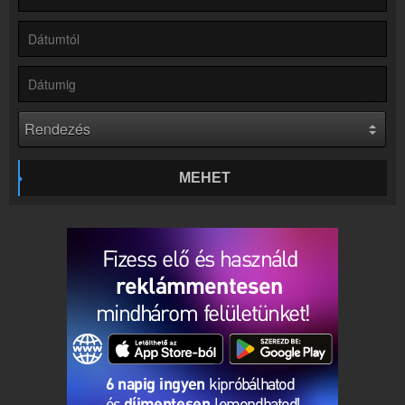
Partnerek
Rádiós partnerek
Rádió beágyazás
Ágyazd be weboldaladba
Online rádió készítés
Készítés lépésről lépésre
MEHET