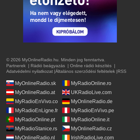
© 2026 MyOnlineRadio.hu. Minden jog fenntartva.
Partnerek
|
Rádió beágyazás
|
Online rádió készítés
|
Adatvédelmi nyilatkozat
|
Általános szerződési feltételek
|
RSS
MyOnlineRadio.sk
MyRadioOnline.ro
MyOnlineRadio.at
UKRadioLive.com
MyRadioEnVivo.co
MyOnlineRadio.de
MyRadioEnLigne.fr
MyRadioEnVivo.pe
MyRadioOnline.pt
MyRadioOnline.it
MyRadioStanice.rs
MyOnlineRadio.cz
MyOnlineRadio.nl
IrishRadioLive.com