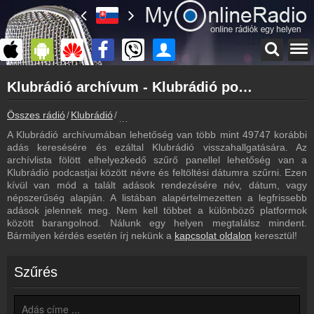
Főoldal
Klubrádió archívum - Klubrádió podcasts - Klubrádió visszahallgatás
myonlineradio.hu
Klubrádió
Összes rádió
Klubrádió
Klubrádió archívum - Podcasts - Visszahall
Vissza a Klubrádió oldalára
A Klubrádió archívumában lehetőség van több mint 49747 korábbi
Bejelentkezés
adás keresésére és ezáltal Klubrádió visszahallgatására. Az
Hozz létre saját fiókot!
archívlista fölött elhelyezkedő szűrő panellel lehetőség van a
Klubrádió podcastjai között névre és feltöltési dátumra szűrni. Ezen
Műsorújság
kívül van mód a talált adások rendezésére név, dátum, vagy
Klubrádió műsorai
népszerűség alapján. A listában alapértelmezetten a legfrissebb
adások jelennek meg. Nem kell többet a különböző platformok
Webkamera
között barangolnod. Nálunk egy helyen megtalálsz mindent.
Klubrádió webkamera, élőkép
Bármilyen kérdés esetén írj nekünk a
kapcsolat oldalon
keresztül!
Hírek
Klubrádió kapcsolatos hírek
Szűrés
Kapcsolat
Írj nekünk!