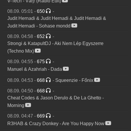
V-Tech
-
Várj! (Radio Edit)
08.09. 05:01
-
650
-
Judit Hernadi & Judit Hernadi & Judit Hernadi &
Judit Hernadi
-
Sohase mondd
08.09. 04:58
-
652
-
Strongi & KatapultDJ
-
Aki Nem Lép Egyszerre
(Techno Mix)
08.09. 04:55
-
675
-
Manuel & Azahriah
-
Dada
08.09. 04:53
-
668
-
Squeenzie
-
Főnix
08.09. 04:50
-
668
-
Cheat Codes & Jason Derulo & De La Ghetto
-
Morning
08.09. 04:47
-
669
-
R3HAB & Crazy Donkey
-
Are You Happy Now