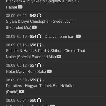
Blackjack & Buyakee & Spigiboy & Karola
-
Hajnal
08.09. 05:22
-
648
-
Sigala & Bryn Christopher
-
Sweet Lovin'
(Extended Mix)
08.09. 05:19
-
654
-
Daciva
-
bam bam
08.09. 05:16
-
658
-
Scooter & Harris & Ford & Shibui
-
Gimme That
Noise (Special Extended Mix)
08.09. 05:12
-
657
-
Nótár Mary
-
RumcSaka
08.09. 05:09
-
659
-
Dj Lotters
-
Hogyan Tudnék Élni Nélküled
(Rádió)
08.09. 05:04
-
660
-