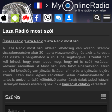
Főoldal
Laza Rádió most szól
myonlineradio.hu
Laza Rádió
Összes rádió
Laza Rádió
Laza Rádió most szól
Vissza a Laza Rádió oldalára
A Laza Rádió most szól oldalán lehetőség van korábbi számok
Bejelentkezés
visszakeresésére akár 30 napra visszamenőleg, és akár a keresett
Hozz létre saját fiókot!
dalt vissza is hallgathatod a YouTube segítségével. Ezentúl nem
kell félned, hogy nem tudod meg, hogy mi is szólt korábban
Műsorújság
kedvenc rádiódban. A Most szól lista fölött elhelyezkedő szűrő
Laza Rádió műsorai
panellel lehetőség van játszási listában címre és a lejátszás idejére
szűrni. Ezen kívül egyes rádiókhoz külön csatornaválasztó is
Rádiós statisztika
tartozik, amivel a rádió különböző csatornáinak dalait tudod listázni.
Hallgatottsági adatok
Bármilyen kérdés esetén írj nekünk a
kapcsolat oldalon
keresztül!
Kapcsolat
Írj nekünk!
Szűrés
Partnerek
Rádiós partnerek