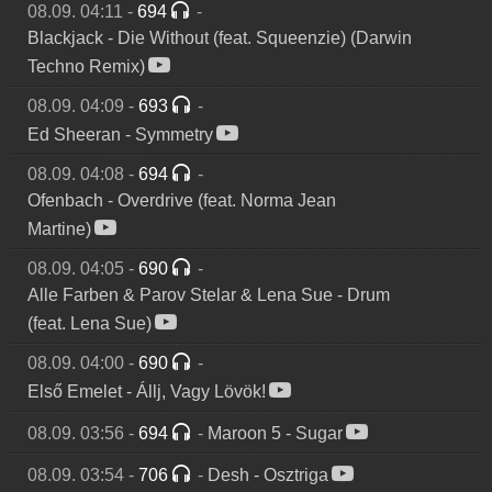
08.09. 04:11
-
694
-
Blackjack
-
Die Without (feat. Squeenzie) (Darwin
Techno Remix)
08.09. 04:09
-
693
-
Ed Sheeran
-
Symmetry
08.09. 04:08
-
694
-
Ofenbach
-
Overdrive (feat. Norma Jean
Martine)
08.09. 04:05
-
690
-
Alle Farben & Parov Stelar & Lena Sue
-
Drum
(feat. Lena Sue)
08.09. 04:00
-
690
-
Első Emelet
-
Állj, Vagy Lövök!
08.09. 03:56
-
694
-
Maroon 5
-
Sugar
08.09. 03:54
-
706
-
Desh
-
Osztriga