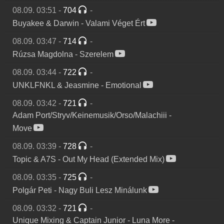
08.09. 03:51
-
704
-
Buyakee & Darwin
-
Valami Véget Ért
08.09. 03:47
-
714
-
Rúzsa Magdolna
-
Szerelem
08.09. 03:44
-
722
-
UNKLFNKL & Jeasmine
-
Emotional
08.09. 03:42
-
721
-
Adam Port/Stryv/Keinemusik/Orso/Malachiii
-
Move
08.09. 03:39
-
728
-
Topic & A7S
-
Out My Head (Extended Mix)
08.09. 03:35
-
725
-
Polgár Peti
-
Nagy Buli Lesz Minálunk
08.09. 03:32
-
721
-
Unique Mixing & Captain Junior
-
Luna More -