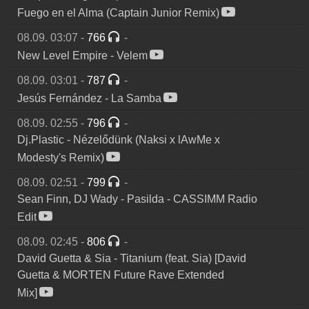
Fuego en el Alma (Captain Junior Remix)
08.09. 03:07
-
766
-
New Level Empire
-
Velem
08.09. 03:01
-
787
-
Jesús Fernández
-
La Samba
08.09. 02:55
-
796
-
Dj.Plastic
-
Nézelődünk (Naksi x lAwMe x
Modesty's Remix)
08.09. 02:51
-
799
-
Sean Finn, DJ Wady
-
Pasilda - CASSIMM Radio
Edit
08.09. 02:45
-
806
-
David Guetta & Sia
-
Titanium (feat. Sia) [David
Guetta & MORTEN Future Rave Extended
Mix]