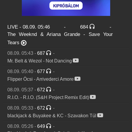
LIVE - 08.09. 05:46
-
684
-
The Weeknd & Ariana Grande
-
Save Your
Tears
08.09. 05:43
-
687
-
Mr. Belt & Wezol
-
Not Dancing
08.09. 05:40
-
677
-
Flipper Öcsi
-
Arrivederci Amore
08.09. 05:37
-
672
-
R.I.O.
-
R.I.O. (S&H Project Remix Edit)
08.09. 05:33
-
672
-
blackjack & Buyakee & KC
-
Szavakon Túl
08.09. 05:26
-
649
-