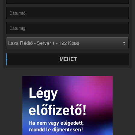
Rádió beágyazás
Ágyazd be weboldaladba
Online rádió készítés
Készítés lépésről lépésre
MEHET