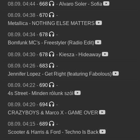
08.09. 04:44
-
668
-
Alvaro Soler
-
Sofia
08.09. 04:38
-
670
-
Metallica
-
NOTHING ELSE MATTERS
08.09. 04:34
-
678
-
Bomfunk MC's
-
Freestyler (Radio Edit)
08.09. 04:30
-
678
-
Kiesza
-
Hideaway
08.09. 04:26
-
683
-
Jennifer Lopez
-
Get Right (featuring Fabolous)
08.09. 04:22
-
690
-
4s Street
-
Minden rólunk szól
08.09. 04:20
-
694
-
CRAZYBOYS & Marco X
-
GAME OVER
08.09. 04:15
-
689
-
Scooter & Harris & Ford
-
Techno Is Back