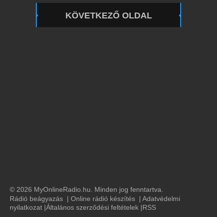
KÖVETKEZŐ OLDAL
© 2026 MyOnlineRadio.hu. Minden jog fenntartva.
Rádió beágyazás
|
Online rádió készítés
|
Adatvédelmi
nyilatkozat
|
Általános szerződési feltételek
|
RSS