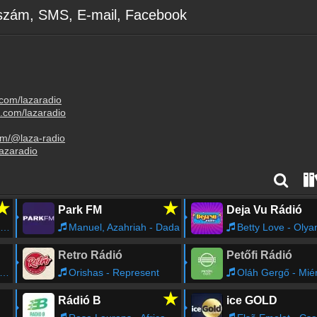
nszám, SMS, E-mail, Facebook
.com/lazaradio
m.com/lazaradio
om/@laza-radio
lazaradio
★
★
Park FM
Deja Vu Rádió
Manuel, Azahriah - Dada
Betty Love - Olyan, Mint
Retro Rádió
Petőfi Rádió
Orishas - Represent
Oláh Gergő - Miér
★
Rádió B
ice GOLD