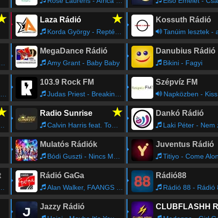
Rose Laurens - Africa (Voodoo Master) [Version longue]
Elsõ Emelet - Csakazértis 
★
★
Laza Rádió
Kossuth Rádió
Korda György - Reptér (B-Sensual Remix)
Tanúim lesztek - a Római Katolikus Egyhá
MegaDance Rádió
Danubius Rádió
Amy Grant - Baby Baby
Bikini - Fagyi
103.9 Rock FM
Szépvíz FM
Judas Priest - Breaking the Law
Napközben - Kiss
★
★
Radio Sunrise
Dankó Rádió
Calvin Harris feat. Tom Grennan - By Your Side
Laki Péter - Nem zörög a h
Mulatós Rádiók
Juventus Rádió
Bódi Guszti - Nincs Már Remény
Titiyo - Come Alo
t
Rádió GaGa
Rádió88
Alan Walker, FAANGS - Heartbreak Melody
Rádió 88 - Rádió
Jazzy Rádió