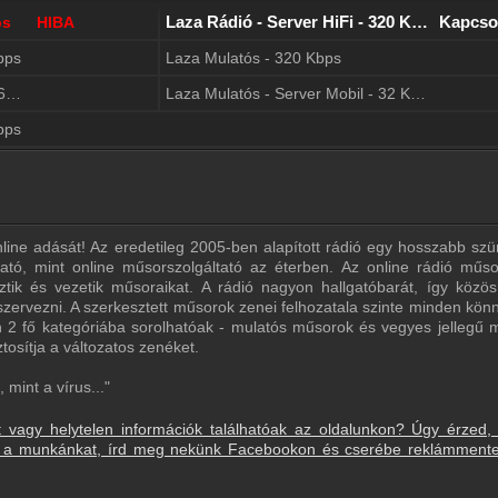
Laza Rádió - Server HiFi - 320 Kbps
Kapcso
ps
HIBA
bps
Laza Mulatós - 320 Kbps
Laza Mulatós - Server Medium - 64 Kbps
Laza Mulatós - Server Mobil - 32 Kbps
bps
line adását! Az eredetileg 2005-ben alapított rádió egy hosszabb szü
lható, mint online műsorszolgáltató az éterben. Az online rádió műso
tik és vezetik műsoraikat. A rádió nagyon hallgatóbarát, így közös 
szervezni. A szerkesztett műsorok zenei felhozatala szinte minden kön
an 2 fő kategóriába sorolhatóak - mulatós műsorok és vegyes jellegű 
tosítja a változatos zenéket.
mint a vírus..."
t vagy helytelen információk találhatóak az oldalunkon? Úgy érzed,
sd a munkánkat, írd meg nekünk Facebookon és cserébe reklámment