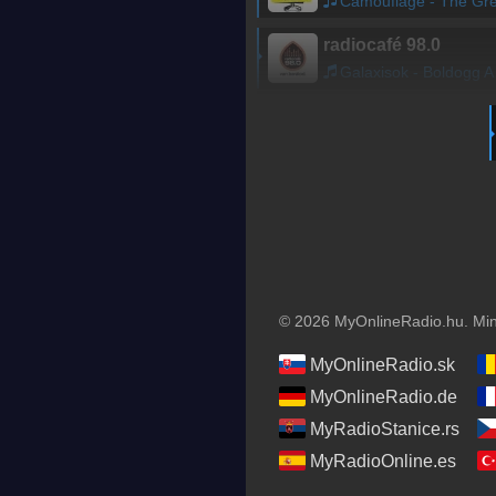
Camouflage - The Great Commandmen
radiocafé 98.0
Galaxisok - Boldogg Akarlak Tenni, De Nem Tudom, Hogy Kell
© 2026 MyOnlineRadio.hu. Mind
MyOnlineRadio.sk
MyOnlineRadio.de
MyRadioStanice.rs
MyRadioOnline.es