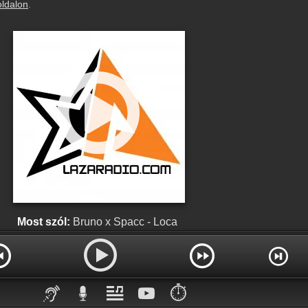
oldalon
.
Most szól:
Bruno x Spacc - Loca
⏱️