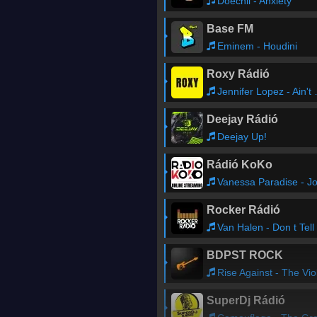
Doechii - Anxiety
Base FM
Eminem - Houdini
Roxy Rádió
Jennifer Lopez - Ain't Your Mama
Deejay Rádió
Deejay Up!
Rádió KoKo
Vanessa Paradise - Joe Le Taxi (remix) (0,30
Rocker Rádió
Van Halen - Don t Tell Me (What Love Can Do)
BDPST ROCK
Rise Against - The Violenc
SuperDj Rádió