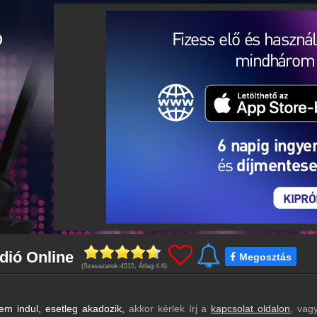
dió Online
Megosztás
(Szavazatok:
4515
, Átlag:
4.6
)
m indul, esetleg akadozik,
akkor kérlek írj a
kapcsolat oldalon
, vag