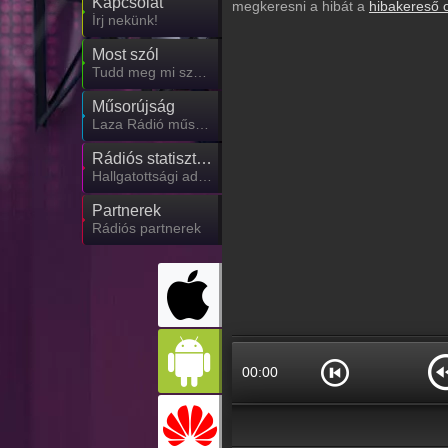
Kapcsolat
megkeresni a hibát a
hibakereső 
Írj nekünk!
Most szól
Tudd meg mi szólt eddig
Műsorújság
Laza Rádió műsorai
Rádiós statisztika
Hallgatottsági adatok
Partnerek
Rádiós partnerek
00:00