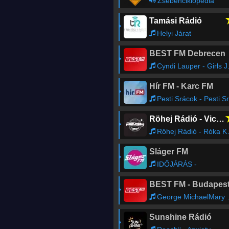
Zsebenciklopédia
Tamási Rádió
Helyi Járat
BEST FM Debrecen
Cyndi Lauper - Girls Just Want To Have Fun
Hír FM - Karc FM
Pesti Srácok - Pesti Srácok Podcast
Röhej Rádió - Vicc az egész
Röhej Rádió - Róka Koma29
Sláger FM
IDŐJÁRÁS -
BEST FM - Budapes
George MichaelMary J. Blige - As (Remastered 2006)
Sunshine Rádió