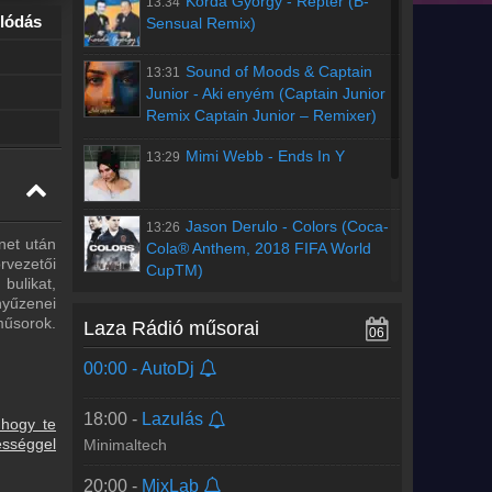
Korda György
-
Reptér (B-
13:34
lódás
Sensual Remix)
Sound of Moods & Captain
13:31
Junior
-
Aki enyém (Captain Junior
Remix Captain Junior – Remixer)
Mimi Webb
-
Ends In Y
13:29
Jason Derulo
-
Colors (Coca-
13:26
net után
Cola® Anthem, 2018 FIFA World
rvezetői
CupTM)
bulikat,
nyűzenei
GAYLE
-
abcdefu
13:23
műsorok.
Laza Rádió műsorai
(angrier)
06
00:00 -
AutoDj
Régebbi számok lekérése
18:00 -
Lazulás
 hogy te
ességgel
Minimaltech
20:00 -
MixLab