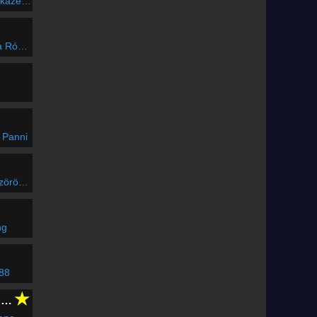
szerelem
z félórája
 Panni
araszt
ng
 88
★
CLUBFLASHH Radio