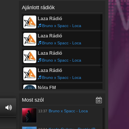
Ajánlott rádiók
Laza Rádió
Bruno x Spacc - Loca
Laza Rádió
Bruno x Spacc - Loca
Laza Rádió
Bruno x Spacc - Loca
Laza Rádió
Bruno x Spacc - Loca
Nóta FM
Dupla KáVé - Anyám Könnyei
Most szól
06
Nóta FM
Bruno x Spacc
-
Loca
13:37
Dupla KáVé - Anyám Könnyei