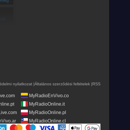
rának hangversenye
ocsma ajt
édelmi nyilatkozat
|
Általános szerződési feltételek
|
RSS
ve.com
MyRadioEnVivo.co
line.pt
MyRadioOnline.it
Live.com
MyRadioOnline.pl
Vivo.ar
MyRadioOnline.cl