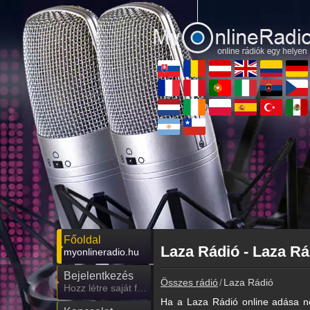
Főoldal
Laza Rádió - Laza Rá
myonlineradio.hu
Bejelentkezés
Összes rádió
Laza Rádió
Hozz létre saját fiókot!
Ha a Laza Rádió online adása ne