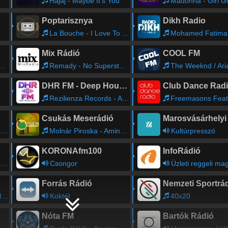
Hajaj - Maybe It's You
Madonna - Girl Gone Wild (Offer Nissim R
Poptarisznya
Dikh Radio
La Bouche - I Love To Love [Original Radio Mix]
Mohamed Fatima - N
Mix Rádió
COOL FM
Remady - No Superstar (Sasha Goodman Remix)
The Weeknd / Ariana Grande - Save Your Tea
DHR FM - Deep House Radio
Club Dance Rad
Rezilienza Records - Amir Nazari - Heard You
Freemasons Feat. Siedah Garrett - Rain
Csukás Meserádió
)
Molnár Piroska - Aminbég
Kultúrpresszó
KORONAfm100
InfoRádió
Csongor
Üzleti reggeli magazin m
Forrás Rádió
Nemzeti Sportrá
e
Koktél
40x20
Nóta FM
Bartók Rádió