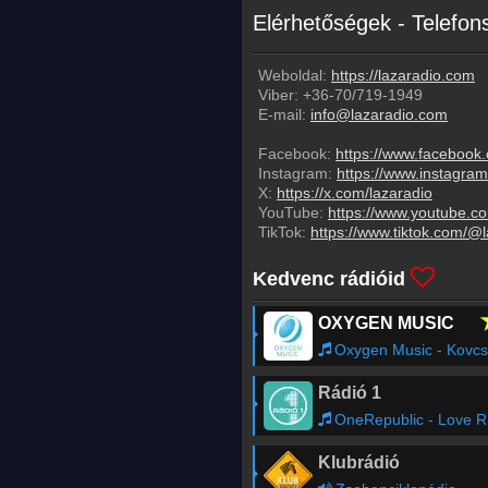
Elérhetőségek - Telefo
Weboldal:
https://lazaradio.com
Viber:
+36-70/719-1949
E-mail:
info@lazaradio.com
Facebook:
https://www.facebook
Instagram:
https://www.instagra
X:
https://x.com/lazaradio
YouTube:
https://www.youtube.c
TikTok:
https://www.tiktok.com/@
Kedvenc rádióid
OXYGEN MUSIC
Oxygen Music - Kovcs kos
Rádió 1
OneRepublic - Love Runs Out
Klubrádió