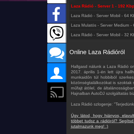
Laza Rádió - Server 1 - 192 Kb
Laza Rádió - Server Mobil - 64 K
Laza Rádió - Server Mobil - 32 K
Online Laza Rádióról
Hallgasd nálunk a Laza Rádió on
2017. április 1-én lett újra hal
munkaidőn túl hobbiból szerkesz
közönségtalálkozókat is szoktak 
műfajt átölel, de általánosságb
Hajnalban AutoDJ szolgáltatás biz
Laza Rádió szlogenje: "Terjedünk, 
Úgy látod, hogy hiányos, elavul
többet tudsz a rádióról? Segít
jutalmazunk meg! :)