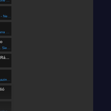
adio Edit)
em Baj
rs (Remix)
io
 Down Love
Marosvásárhelyi Rádió
agazin
dió