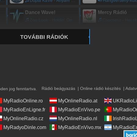
t
Dupla KáVé - Anyám Könnyei
Hangverseny-különlegességek - A Magyar Rádió Szimfonikus Zeneka
Dance Wave!
Mercy Rádió
Zoo Look - Holdin' On
Csocsesz - Hej ribizli, Utcra nylik a k
TOVÁBBI RÁDIÓK
Rádió beágyazás
|
Online rádió készítés
|
Adatv
en jog fenntartva.
MyRadioOnline.ro
MyOnlineRadio.at
UKRadioLi
MyRadioEnLigne.fr
MyRadioEnVivo.pe
MyRadioOn
MyOnlineRadio.cz
MyOnlineRadio.nl
IrishRadio
MyRadyoDinle.com
MyRadioEnVivo.mx
MyRadioEn