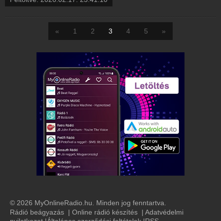
«
1
2
3
4
5
»
© 2026 MyOnlineRadio.hu. Minden jog fenntartva.
Rádió beágyazás
|
Online rádió készítés
|
Adatvédelmi