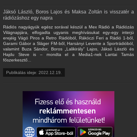
Jáksó László, Boros Lajos és Maksa Zoltán is visszatér a
rádiózáshoz egy napra
Rádiós nagyágyúk egész sorával készül a Mex Rádió a Rádiózás
Világnapjára, elfogadta ugyanis meghívásukat egy-egy interjú
erejéig Vágó Piros a Retro Rádióból, Rákóczi Feri a Rádió 1-ből,
Garami Gábor a Sláger FM-ből, Harsányi Levente a Sportrádióból,
valamint Buza Sándor, Boros „Lalikirály” Lajos, Jáksó László és
Hajdu Steve is – mondta el a Media1-nek Lantai Tamás
főszerkesztő...
Publikálás ideje: 2022.12.19.