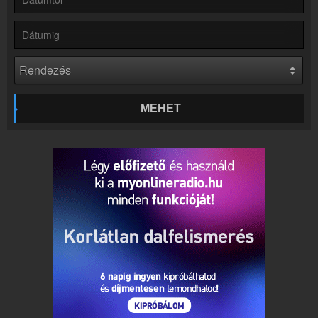
Rádió beágyazás
Ágyazd be weboldaladba
Online rádió készítés
Készítés lépésről lépésre
MEHET