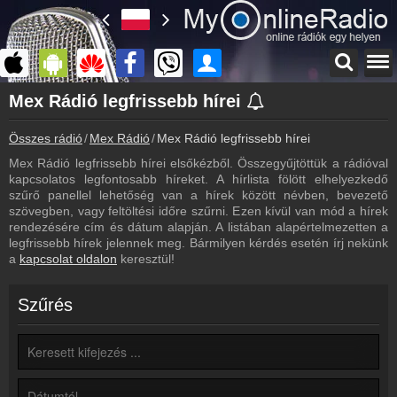
Főoldal
Mex Rádió legfrissebb hírei
myonlineradio.hu
Összes rádió
Mex Rádió
Mex Rádió legfrissebb hírei
Mex Rádió
Vissza a Mex Rádió oldalára
Mex Rádió legfrissebb hírei elsőkézből. Összegyűjtöttük a rádióval
kapcsolatos legfontosabb híreket. A hírlista fölött elhelyezkedő
Bejelentkezés
szűrő panellel lehetőség van a hírek között névben, bevezető
Hozz létre saját fiókot!
szövegben, vagy feltöltési időre szűrni. Ezen kívül van mód a hírek
rendezésére cím és dátum alapján. A listában alapértelmezetten a
Most szól
legfrissebb hírek jelennek meg. Bármilyen kérdés esetén írj nekünk
Tudd meg mi szólt eddig
a
kapcsolat oldalon
keresztül!
Műsorújság
Mex Rádió műsorai
Szűrés
Kapcsolat
Írj nekünk!
Partnerek
Rádiós partnerek