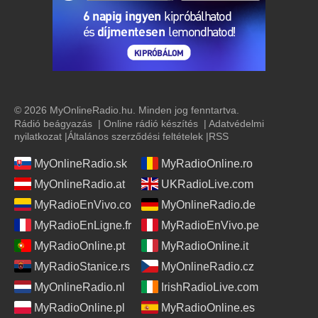
© 2026 MyOnlineRadio.hu. Minden jog fenntartva.
Rádió beágyazás
|
Online rádió készítés
|
Adatvédelmi
nyilatkozat
|
Általános szerződési feltételek
|
RSS
MyOnlineRadio.sk
MyRadioOnline.ro
MyOnlineRadio.at
UKRadioLive.com
MyRadioEnVivo.co
MyOnlineRadio.de
MyRadioEnLigne.fr
MyRadioEnVivo.pe
MyRadioOnline.pt
MyRadioOnline.it
MyRadioStanice.rs
MyOnlineRadio.cz
MyOnlineRadio.nl
IrishRadioLive.com
MyRadioOnline.pl
MyRadioOnline.es