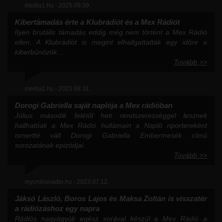
media1.hu - 2025.09.09.
Kibertámadás érte a Klubrádiót és a Mex Rádiót
Ilyen brutális támadás eddig még nem történt a Mex Rádió
ellen. A Klubrádiót is megint elhallgattatták egy időre a
kiberbűnözők...
Tovább >>
media1.hu - 2023.08.31.
Dorogi Gabriella saját naplója a Mex rádióban
Július második felétől heti rendszerességgel lesznek
hallhatóak a Mex Rádió hullámain a Napló riportereként
ismertté vált Dorogi Gabriella Embermesék című
sorozatának epizódjai.
Tovább >>
myonlineradio.hu - 2023.07.12.
Jáksó László, Boros Lajos és Maksa Zoltán is visszatér
a rádiózáshoz egy napra
Rádiós nagyágyúk egész sorával készül a Mex Rádió a