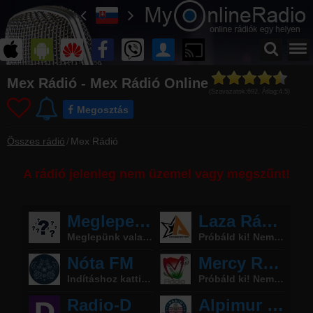
Főoldal
Mex Rádió - Mex Rádió Online
myonlineradio.hu
(Szavazatok:
692
, Átlag:
4.5
)
Megosztás
Bejelentkezés
Hozz létre saját fiókot!
Összes rádió
Mex Rádió
Kapcsolat
Írj nekünk!
A rádió jelenleg nem üzemel vagy megszűnt!
Most szól
Tudd meg mi szólt eddig
Műsorújság
Mex Rádió műsorai
Hírek
Mex Rádió kapcsolatos hírek
Partnerek
Rádiós partnerek