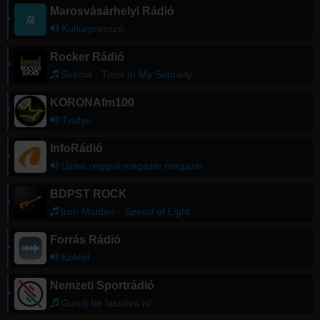
Marosvásárhelyi Rádió
Kultúrpresszó
Rocker Rádió
Sirenia - Twist In My Sobriety
KORONAfm100
Tyutyu
InfoRádió
Üzleti reggeli magazin magazin
BDPST ROCK
Iron Maiden - Speed of Light
Forrás Rádió
Koktél
Nemzeti Sportrádió
Gurulj be lassítva is!