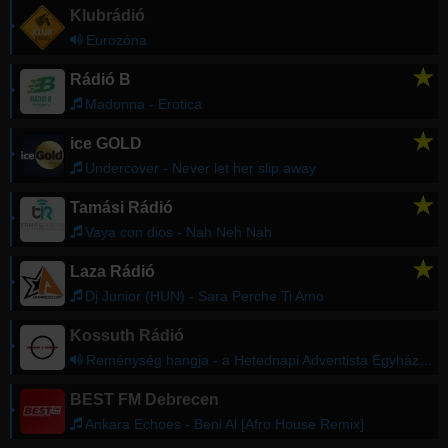
Klubrádió
Eurozóna
★
Rádió B
Madonna - Erotica
★
ice GOLD
Undercover - Never let her slip away
★
Tamási Rádió
Vaya con dios - Nah Neh Nah
★
Laza Rádió
Dj Junior (HUN) - Sara Perche Ti Amo
Kossuth Rádió
Reménység hangja - a Hetednapi Adventista Egyház félórája
BEST FM Debrecen
Ankara Echoes - Beni Al [Afro House Remix]