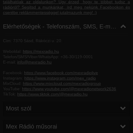
találhatóak az oldalunkon? Úgy érzed, hogy te többet tudsz a
rádióról? Segítsd a munkánkat, írd meg nekünk Facebookon és
cserébe reklámmentességgel jutalmazunk meg! :)
Elérhetőségek - Telefonszám, SMS, E-mail, Facebook
Cím: 7370 Sásd, Rákóczi u. 20.
Weboldal:
https://mexradio.hu
Telefon/SMS/Viber/WhatsApp:
+36-30/119-0001
E-mail:
info@mexradio.hu
Facebook:
https://www.facebook.com/mexradiolive
Instagram:
https://www.instagram.com/mex_radio
MixCloud:
https://www.mixcloud.com/mexradiogroup
YouTube:
https://www.youtube.com/@mexradionetwork2636
TikTok:
https://www.tiktok.com/@mexradio.hu
Most szól
Régebbi számok lekérése
Mex Rádió műsorai