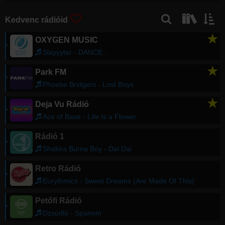
Kedvenc rádióid
★
OXYGEN MUSIC
Slayyyter - DANCE...
★
Park FM
Phoebe Bridgers - Lost Boys
★
Deja Vu Rádió
Ace of Base - Life Is a Flower
Rádió 1
Shakira Burna Boy - Dai Dai
Retro Rádió
Eurythmics - Sweet Dreams (Are Made Of This)
Petőfi Rádió
Dzsúdló - Spanom