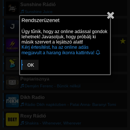
Sunshine Rádió
Sunshine Juice
Rendszerüzenet
Jazzy Rádió
deviyah - Palm Trees
Úgy tűnik, hogy az online adással gondok
lehetnek! Javasoljuk, hogy próbálj ki
★
CLUBFLASHH Radio
másik szervert a lejátszó alatt!
Kérj értesítést, ha az online adás
Noizu & Martin Ikin - Burnin'
megjavult a harang ikonra kattintva!
Base FM
OK
BSW - Szavak Nélkül
Poptarisznya
Demjén Ferenc - Bûnök nélkül
Dikh Radio
Rádio Dikh napközben - Patai Anna- Baranyi Tomi
Roxy Rádió
Shakira - Whenever, Wherever