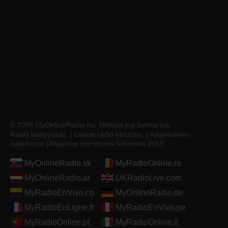
© 2026 MyOnlineRadio.hu. Minden jog fenntartva.
Rádió beágyazás
|
Online rádió készítés
|
Adatvédelmi
nyilatkozat
|
Általános szerződési feltételek
|
RSS
MyOnlineRadio.sk
MyRadioOnline.ro
MyOnlineRadio.at
UKRadioLive.com
MyRadioEnVivo.co
MyOnlineRadio.de
MyRadioEnLigne.fr
MyRadioEnVivo.pe
MyRadioOnline.pt
MyRadioOnline.it