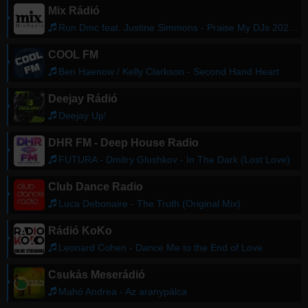
Mix Rádió
Run Dmc feat. Justine Simmons - Praise My DJs 2021 (Jay Lambert Rework)
COOL FM
Ben Haenow / Kelly Clarkson - Second Hand Heart
Deejay Rádió
Deejay Up!
DHR FM - Deep House Radio
FUTURA - Dmitry Glushkov - In The Dark (Lost Love)
Club Dance Radio
Luca Debonaire - The Truth (Original Mix)
Rádió KoKo
Leonard Cohen - Dance Me to the End of Love
Csukás Meserádió
Mahó Andrea - Az aranypálca