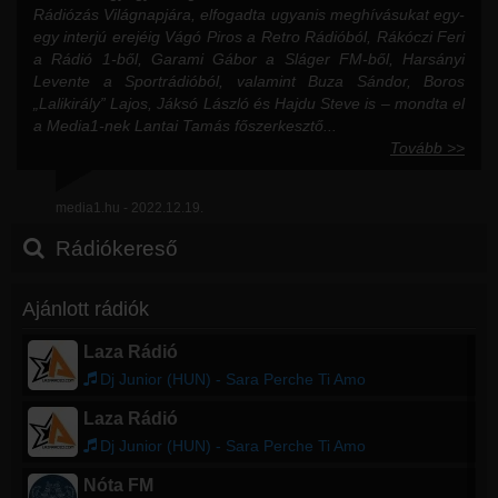
Rádiózás Világnapjára, elfogadta ugyanis meghívásukat egy-
egy interjú erejéig Vágó Piros a Retro Rádióból, Rákóczi Feri
a Rádió 1-ből, Garami Gábor a Sláger FM-ből, Harsányi
Levente a Sportrádióból, valamint Buza Sándor, Boros
„Lalikirály” Lajos, Jáksó László és Hajdu Steve is – mondta el
a Media1-nek Lantai Tamás főszerkesztő...
Tovább >>
media1.hu - 2022.12.19.
Rádiókereső
Ajánlott rádiók
Laza Rádió
Dj Junior (HUN) - Sara Perche Ti Amo
Laza Rádió
Dj Junior (HUN) - Sara Perche Ti Amo
Nóta FM