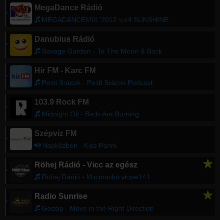
MegaDance Rádió
MEGADANCEMIX '2012 vol4 SUNSHINE
Danubius Rádió
Savage Garden - To The Moon & Back
Hír FM - Karc FM
Pesti Srácok - Pesti Srácok Podcast
103.9 Rock FM
Midnight Oil - Beds Are Burning
Szépvíz FM
Napközben - Kiss Panni
★
Röhej Rádió - Vicc az egész
Röhej Rádió - Micimackó viccei141
★
Radio Sunrise
Gossip - Move in the Right Direction