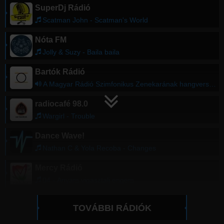
SuperDj Rádió
Scatman John - Scatman's World
Nóta FM
Jolly & Suzy - Baila baila
Bartók Rádió
A Magyar Rádió Szimfonikus Zenekarának hangversenye
radiocafé 98.0
Wargirl - Trouble
Dance Wave!
Nathan C & Yola Recoba - Changes
Mercy Rádió
04 - Anyam vigasztalj engem
TOVÁBBI RÁDIÓK