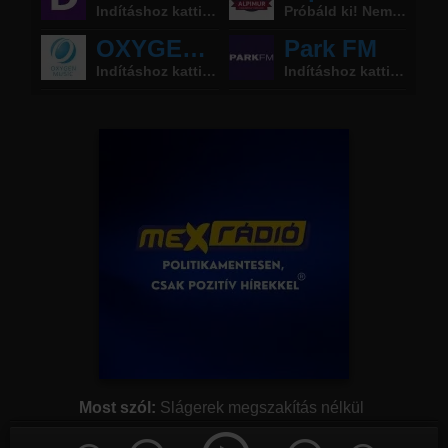
Rádió beágyazás
Ágyazd be weboldaladba
Online rádió készítés
Készítés lépésről lépésre
Most szól:
Slágerek megszakítás nélkül