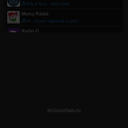
Jolly & Suzy - Baila baila
Mercy Rádió
04 - Anyam vigasztalj engem
Radio-D
FÃ¼tty rumba - Lantos OlivÃ©r Ã©s a HMV tÃ¡nczenekar - 1946
Alpimur Radio
Lady Gaga - Always Remember Us This Way ( DJ Karabas Remix ) - 2024
MyOnlineRadio.hu