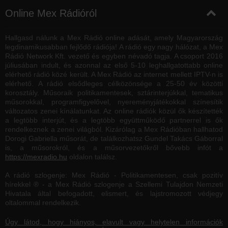
Online Mex Rádióról
Hallgasd nálunk a Mex Rádió online adását, amely Magyarország
legdinamikusabban fejlődő rádiója! A rádió egy nagy hálózat, a Mex
Rádió Network Kft. vezető és egyben névadó tagja. A csoport 2016
júliusában indult, és azonnal az első 5-10 leghallgatottabb online
elérhető rádió közé került. A Mex Rádió az internet mellett IPTV-n is
elérhető. A rádió elsődleges célközönsége a 25-50 év közötti
korosztály. Műsoraik politikamentesek, sztárinterjúkkal, tematikus
műsorokkal, programfigyelővel, nyereményjátékokkal színesítik
változatos zenei kínálatunkat. Az online rádiók közül ők készítették
a legtöbb interjút, és a legtöbb együttműködő partnerrel is ők
rendelkeznek a zenei világból. Kizárólag a Mex Rádióban hallhatod
Dorogi Gabriella műsorát, de találkozhatsz Gundel Takács Gáborral
is, a műsorokról, és a műsorvezetőkről bővebb infót a
https://mexradio.hu
oldalon találsz.
A rádió szlogenje: Mex Rádió - Politikamentesen, csak pozitív
hírekkel ® - a Mex Rádió szlogenje a Szellemi Tulajdon Nemzeti
Hivatala által befogadott, elismert, és lajstromozott védjegy
oltalommal rendelkezik.
Úgy látod, hogy hiányos, elavult vagy helytelen információk