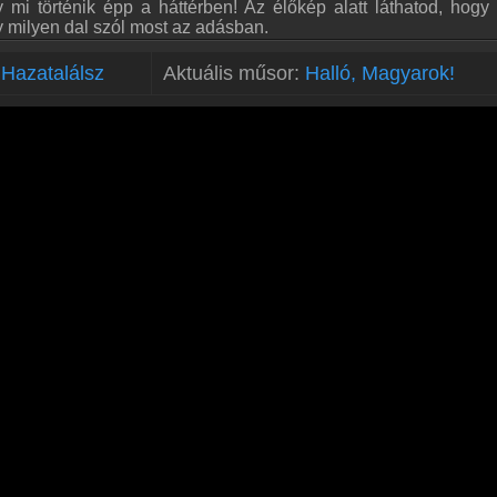
 mi történik épp a háttérben! Az élőkép alatt láthatod, hogy
y milyen dal szól most az adásban.
Hazatalálsz
Aktuális műsor:
Halló, Magyarok!