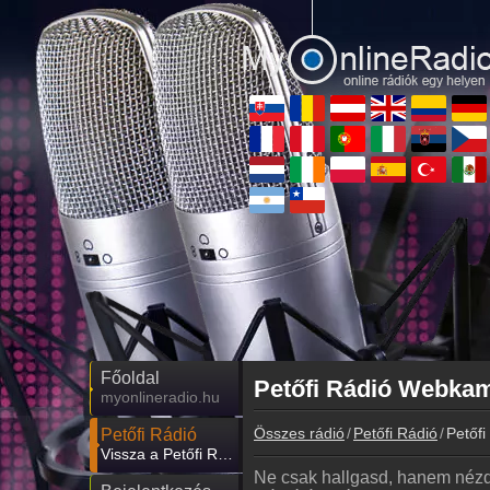
Főoldal
Petőfi Rádió Webkame
myonlineradio.hu
Összes rádió
Petőfi Rádió
Petőf
Petőfi Rádió
Vissza a Petőfi Rádió oldalára
Ne csak hallgasd, hanem nézd 