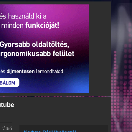
utube
 rádió