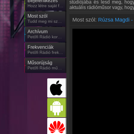
Bejelentkezés
stúdiójába és lesd meg, hogy
Hozz létre saját fiókot!
aktuális rádióműsor vagy, hog
Most szól
Most szól:
Rúzsa Magdi - 
Tudd meg mi szólt eddig
Archívum
Petőfi Rádió korábbi adásai
Frekvenciák
Petőfi Rádió frekvencia
Műsorújság
Petőfi Rádió műsorai