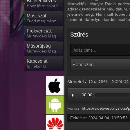
Bejelentkezés
Muravidéki Magyar Rádió podcastj
Hozz létre saját fiókot!
adások rendezésére név, dátum, v
jelennek meg. Nem kell többet 
Most szól
mindent. Bármilyen kérdés esetén
Tudd meg mi szólt eddig
Frekvenciák
Szűrés
Muravidéki Magyar Rádió frekvencia
Műsorújság
Muravidéki Magyar Rádió műsorai
Kapcsolat
Írj nekünk!
Menetel a ChatGPT - 2024.04
00:00
Forrás:
https://videoweb.rtvslo.si/podcast/ava_archive11/2024/
Feltöltve:
2024.04.04. 10:50:53