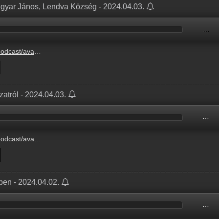
gyar János, Lendva Község - 2024.04.03.
…
04/03/Vendgem203206.mp3
atról - 2024.04.03.
…
04/22/ATERMIN205944.mp3
ben - 2024.04.02.
…