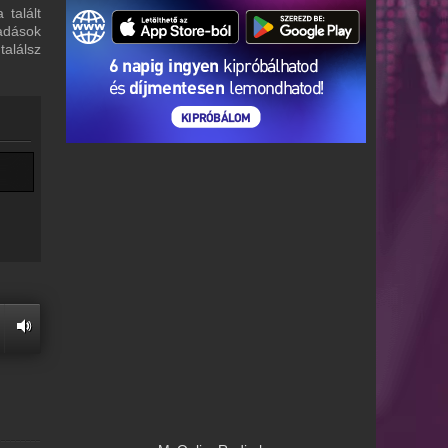
 talált
 adások
alálsz