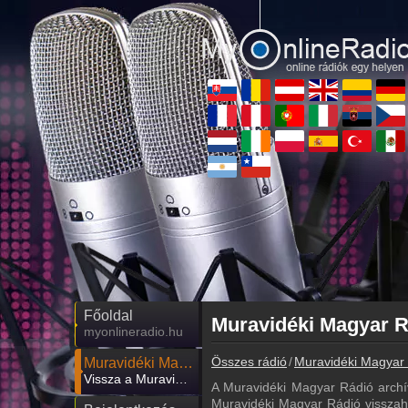
Főoldal
myonlineradio.hu
Összes rádió
Muravidéki Magyar
Muravidéki Magyar Rádió
Vissza a Muravidéki Magyar Rádió oldalára
A Muravidéki Magyar Rádió archí
Muravidéki Magyar Rádió visszahal