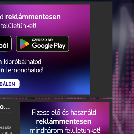
Muravidéki Magyar Rádió archívum - Muravidéki Magyar Rádió podcasts - Muravidéki Magyar Rádió visszahallgatás
s
záltal
g van a