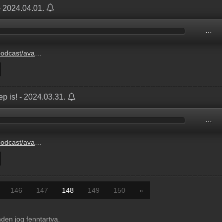
- 2024.04.01.
…
4/04/01/Zldhr202997.mp3
ep is! - 2024.03.31.
…
04/01/Mindena202989.mp3
146
147
148
149
150
»
en jog fenntartva.