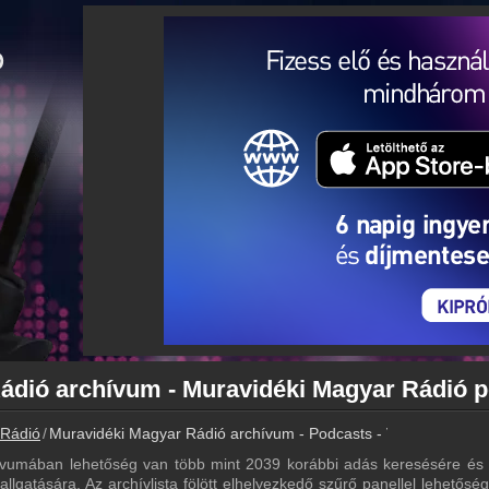
 Rádió
Muravidéki Magyar Rádió archívum - Podcasts - Visszahallgatá
vumában lehetőség van több mint 2039 korábbi adás keresésére és e
lgatására. Az archívlista fölött elhelyezkedő szűrő panellel lehetősé