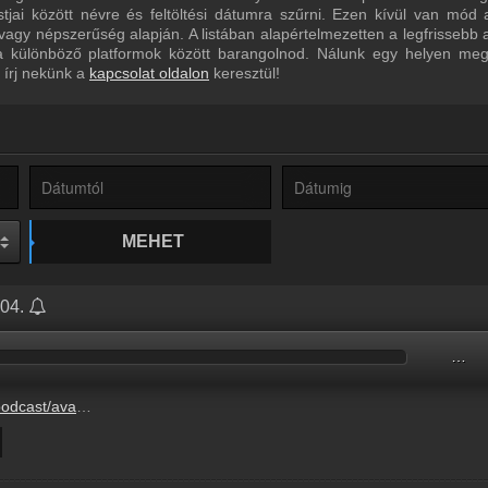
ai között névre és feltöltési dátumra szűrni. Ezen kívül van mód a
agy népszerűség alapján. A listában alapértelmezetten a legfrissebb
a különböző platformok között barangolnod. Nálunk egy helyen megt
 írj nekünk a
kapcsolat oldalon
keresztül!
MEHET
.04.
…
04/04/Menetel203358.mp3