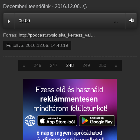
Decemberi teendőink - 2016.12.06.
00:00
…
Forrás:
http://podcast.rtvslo.si/a_kertesz_valaszol.xml#8914ac25e3c318c3d117529ae072ed85
Feltöltve:
2016.12.06. 14:48:19
«
246
247
248
249
250
»