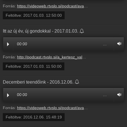
Forrás:
https://videoweb.rtvslo.si/podcast/ava_archive03/2017/01/03/Ittazjvjgondokkal283283.mp3
Feltöltve:
2017.01.03. 12:50:00
Itt az új év, új gondokkal - 2017.01.03.
00:00
…
Forrás:
http://podcast.rtvslo.si/a_kertesz_valaszol.xml#6976e50d64bca433b60f6cc03d68bad9
Feltöltve:
2017.01.03. 11:50:00
Decemberi teendőink - 2016.12.06.
00:00
…
Forrás:
https://videoweb.rtvslo.si/podcast/ava_archive03/2016/12/06/Decemberiteendink280109.mp3
Feltöltve:
2016.12.06. 15:48:19