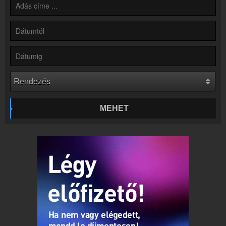
Partnerek
Rádiós partnerek
Rádió beágyazás
Ágyazd be weboldaladba
Online rádió készítés
Készítés lépésről lépésre
MEHET