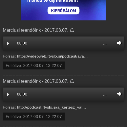
Márciusi teendőink - 2017.03.07.
00:00
…
Forrás:
https://videoweb.rtvslo.si/podcast/ava_archive03/2017/03/07/Mrciusiteendink289965.mp3
Feltöltve:
2017.03.07. 13:22:07
Márciusi teendőink - 2017.03.07.
00:00
…
Forrás:
http://podcast.rtvslo.si/a_kertesz_valaszol.xml#5af7d437e1cc93ac6fa6f6eb38f739cb
Feltöltve:
2017.03.07. 12:22:07