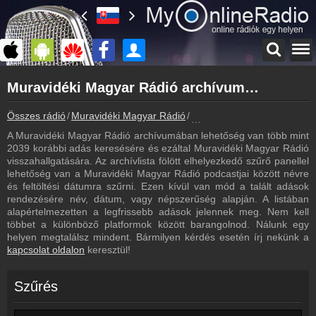
Főoldal
Muravidéki Magyar Rádió archívum - Muravidéki Magyar Rádió podcasts - Muravidéki Magyar Rádió visszahallgatás
myonlineradio.hu
Muravidéki Magyar Rádió
Összes rádió
Muravidéki Magyar Rádió
Muravidéki Magyar Rádió ar
Vissza a Muravidéki Magyar Rádió oldalára
A Muravidéki Magyar Rádió archívumában lehetőség van több mint
Bejelentkezés
2039 korábbi adás keresésére és ezáltal Muravidéki Magyar Rádió
Hozz létre saját fiókot!
visszahallgatására. Az archívlista fölött elhelyezkedő szűrő panellel
lehetőség van a Muravidéki Magyar Rádió podcastjai között névre
Most szól
és feltöltési dátumra szűrni. Ezen kívül van mód a talált adások
Tudd meg mi szólt eddig
rendezésére név, dátum, vagy népszerűség alapján. A listában
alapértelmezetten a legfrissebb adások jelennek meg. Nem kell
Frekvenciák
többet a különböző platformok között barangolnod. Nálunk egy
Muravidéki Magyar Rádió frekvencia
helyen megtalálsz mindent. Bármilyen kérdés esetén írj nekünk a
kapcsolat oldalon
keresztül!
Műsorújság
Muravidéki Magyar Rádió műsorai
Szűrés
Kapcsolat
Írj nekünk!