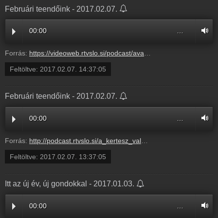
Februári teendőink - 2017.02.07.
00:00
…
Forrás:
https://videoweb.rtvslo.si/podcast/ava_archive03/2017/02/07/Februriteendink286762.mp3
Feltöltve:
2017.02.07. 14:37:05
Februári teendőink - 2017.02.07.
00:00
…
Forrás:
http://podcast.rtvslo.si/a_kertesz_valaszol.xml#a6c6f5a5e65278f92c45b11c32af44e6
Feltöltve:
2017.02.07. 13:37:05
Itt az új év, új gondokkal - 2017.01.03.
00:00
…