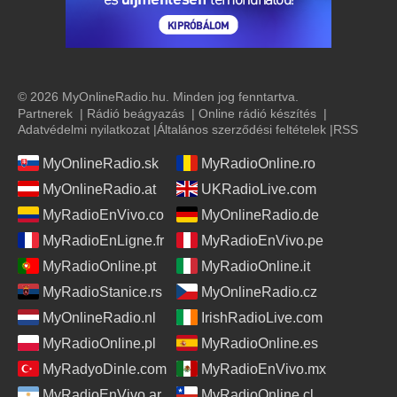
© 2026 MyOnlineRadio.hu. Minden jog fenntartva.
Partnerek
|
Rádió beágyazás
|
Online rádió készítés
|
Adatvédelmi nyilatkozat
|
Általános szerződési feltételek
|
RSS
MyOnlineRadio.sk
MyRadioOnline.ro
MyOnlineRadio.at
UKRadioLive.com
MyRadioEnVivo.co
MyOnlineRadio.de
MyRadioEnLigne.fr
MyRadioEnVivo.pe
MyRadioOnline.pt
MyRadioOnline.it
MyRadioStanice.rs
MyOnlineRadio.cz
MyOnlineRadio.nl
IrishRadioLive.com
MyRadioOnline.pl
MyRadioOnline.es
MyRadyoDinle.com
MyRadioEnVivo.mx
MyRadioEnVivo.ar
MyRadioOnline.cl