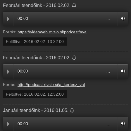
Februári teendőink - 2016.02.02.
00:00
…
Forrás:
https://videoweb.rtvslo.si/podcast/ava_archive02/2016/02/02/Februriteendink247016.mp3
Feltöltve:
2016.02.02. 13:32:00
Februári teendőink - 2016.02.02.
00:00
…
Forrás:
http://podcast.rtvslo.si/a_kertesz_valaszol.xml#db46d5e76e0db274fbd9b4ab6d70f822
Feltöltve:
2016.02.02. 12:32:00
Januári teendőink - 2016.01.05.
00:00
…