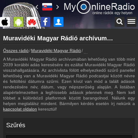
Főoldal
Muravidéki Magyar Rádió archívum - Muravidéki Magyar Rádió podcasts - Muravidéki Magyar Rádió visszahallgatás
myonlineradio.hu
Muravidéki Magyar Rádió
Összes rádió
Muravidéki Magyar Rádió
Muravidéki Magyar Rádió ar
Vissza a Muravidéki Magyar Rádió oldalára
A Muravidéki Magyar Rádió archívumában lehetőség van több mint
Bejelentkezés
2039 korábbi adás keresésére és ezáltal Muravidéki Magyar Rádió
Hozz létre saját fiókot!
visszahallgatására. Az archívlista fölött elhelyezkedő szűrő panellel
lehetőség van a Muravidéki Magyar Rádió podcastjai között névre
Most szól
és feltöltési dátumra szűrni. Ezen kívül van mód a talált adások
Tudd meg mi szólt eddig
rendezésére név, dátum, vagy népszerűség alapján. A listában
alapértelmezetten a legfrissebb adások jelennek meg. Nem kell
Frekvenciák
többet a különböző platformok között barangolnod. Nálunk egy
Muravidéki Magyar Rádió frekvencia
helyen megtalálsz mindent. Bármilyen kérdés esetén írj nekünk a
kapcsolat oldalon
keresztül!
Műsorújság
Muravidéki Magyar Rádió műsorai
Szűrés
Kapcsolat
Írj nekünk!