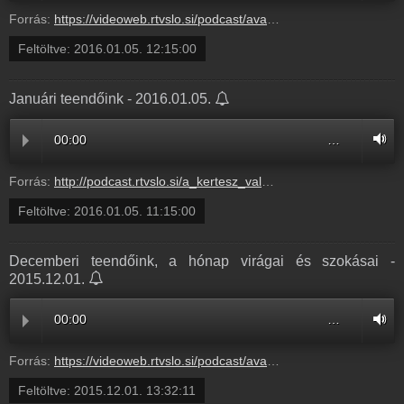
Forrás:
https://videoweb.rtvslo.si/podcast/ava_archive02/2016/01/05/Januriteendink243662.mp3
Feltöltve:
2016.01.05. 12:15:00
Januári teendőink - 2016.01.05.
00:00
…
Forrás:
http://podcast.rtvslo.si/a_kertesz_valaszol.xml#fb5079eddee7522615be5bff216b9e3d
Feltöltve:
2016.01.05. 11:15:00
Decemberi teendőink, a hónap virágai és szokásai -
2015.12.01.
00:00
…
Forrás:
https://videoweb.rtvslo.si/podcast/ava_archive02/2015/12/01/Decemberiteendinkahnapvirgaisszoksai239984.mp3
Feltöltve:
2015.12.01. 13:32:11