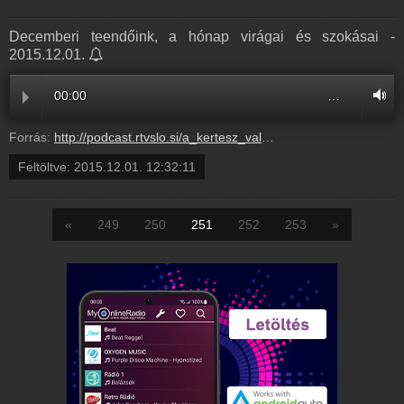
Decemberi teendőink, a hónap virágai és szokásai -
2015.12.01.
00:00
…
Forrás:
http://podcast.rtvslo.si/a_kertesz_valaszol.xml#27b8d0e9c4ec80d7f7bd84c633f4f143
Feltöltve:
2015.12.01. 12:32:11
«
249
250
251
252
253
»