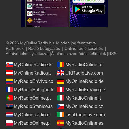
© 2026 MyOnlineRadio.hu. Minden jog fenntartva.
Partnerek
|
Rádió beágyazás
|
Online rádió készítés
|
Adatvédelmi nyilatkozat
|
Általános szerződési feltételek
|
RSS
MyOnlineRadio.sk
MyRadioOnline.ro
MyOnlineRadio.at
UKRadioLive.com
MyRadioEnVivo.co
MyOnlineRadio.de
MyRadioEnLigne.fr
MyRadioEnVivo.pe
MyRadioOnline.pt
MyRadioOnline.it
MyRadioStanice.rs
MyOnlineRadio.cz
MyOnlineRadio.nl
IrishRadioLive.com
MyRadioOnline.pl
MyRadioOnline.es