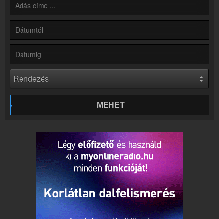
Partnerek
Rádiós partnerek
Rádió beágyazás
Ágyazd be weboldaladba
Online rádió készítés
Készítés lépésről lépésre
MEHET