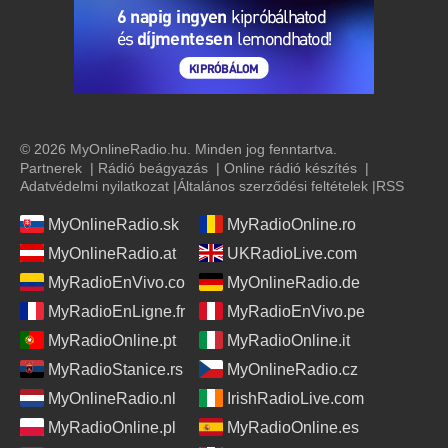
© 2026 MyOnlineRadio.hu. Minden jog fenntartva.
Partnerek
|
Rádió beágyazás
|
Online rádió készítés
|
Adatvédelmi nyilatkozat
|
Általános szerződési feltételek
|
RSS
MyOnlineRadio.sk
MyRadioOnline.ro
MyOnlineRadio.at
UKRadioLive.com
MyRadioEnVivo.co
MyOnlineRadio.de
MyRadioEnLigne.fr
MyRadioEnVivo.pe
MyRadioOnline.pt
MyRadioOnline.it
MyRadioStanice.rs
MyOnlineRadio.cz
MyOnlineRadio.nl
IrishRadioLive.com
MyRadioOnline.pl
MyRadioOnline.es