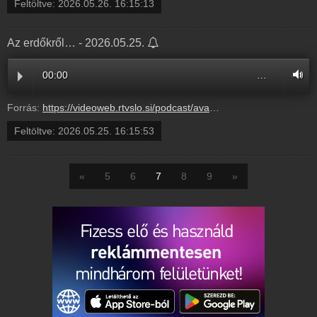
Feltöltve:
2026.05.26. 16:15:13
Az erdőkről… - 2026.05.25.
00:00
…
Forrás:
https://videoweb.rtvslo.si/podcast/ava_archive11/2026/05/26/Azerdk310907.mp3
Feltöltve:
2026.05.25. 16:15:53
«
5
6
7
8
9
»