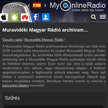
Főoldal
Muravidéki Magyar Rádió archívum - Muravidéki Magyar Rádió podcasts - Muravidéki Magyar Rádió visszahallgatás
myonlineradio.hu
Muravidéki Magyar Rádió
Összes rádió
Muravidéki Magyar Rádió
Muravidéki Magyar Rádió ar
Vissza a Muravidéki Magyar Rádió oldalára
A Muravidéki Magyar Rádió archívumában lehetőség van több mint
Bejelentkezés
2038 korábbi adás keresésére és ezáltal Muravidéki Magyar Rádió
Hozz létre saját fiókot!
visszahallgatására. Az archívlista fölött elhelyezkedő szűrő panellel
lehetőség van a Muravidéki Magyar Rádió podcastjai között névre
Most szól
és feltöltési dátumra szűrni. Ezen kívül van mód a talált adások
Tudd meg mi szólt eddig
rendezésére név, dátum, vagy népszerűség alapján. A listában
alapértelmezetten a legfrissebb adások jelennek meg. Nem kell
Frekvenciák
többet a különböző platformok között barangolnod. Nálunk egy
Muravidéki Magyar Rádió frekvencia
helyen megtalálsz mindent. Bármilyen kérdés esetén írj nekünk a
kapcsolat oldalon
keresztül!
Műsorújság
Muravidéki Magyar Rádió műsorai
Szűrés
Kapcsolat
Írj nekünk!