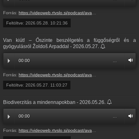
Forrás:
https://videoweb.rtvslo.si/podcast/ava_archive11/2026/05/28/Aznvez311219.mp3
Feltöltve:
2026.05.28. 10:21:36
Van kiút! – Őszinte beszélgetés a függőségről és a
gyógyulásról Žoldoš Arpaddal - 2026.05.27.
00:00
…
Forrás:
https://videoweb.rtvslo.si/podcast/ava_archive11/2026/05/27/Vankit311101.mp3
Feltöltve:
2026.05.27. 11:03:27
Biodiverzitás a mindennapokban - 2026.05.26.
00:00
…
Forrás:
https://videoweb.rtvslo.si/podcast/ava_archive11/2026/05/26/Biodiver310855.mp3