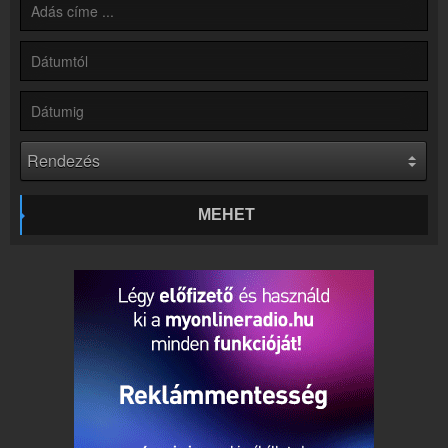
Partnerek
Rádiós partnerek
Rádió beágyazás
Ágyazd be weboldaladba
Online rádió készítés
Készítés lépésről lépésre
MEHET