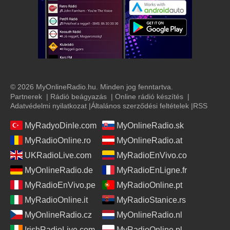
© 2026 MyOnlineRadio.hu. Minden jog fenntartva.
Partnerek
|
Rádió beágyazás
|
Online rádió készítés
|
Adatvédelmi nyilatkozat
|
Általános szerződési feltételek
|
RSS
MyRadyoDinle.com
MyOnlineRadio.sk
MyRadioOnline.ro
MyOnlineRadio.at
UKRadioLive.com
MyRadioEnVivo.co
MyOnlineRadio.de
MyRadioEnLigne.fr
MyRadioEnVivo.pe
MyRadioOnline.pt
MyRadioOnline.it
MyRadioStanice.rs
MyOnlineRadio.cz
MyOnlineRadio.nl
IrishRadioLive.com
MyRadioOnline.pl