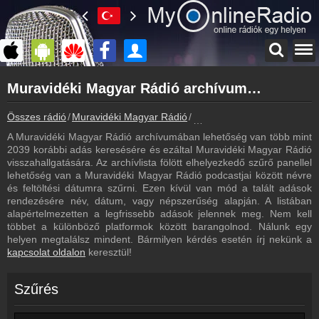
Főoldal
Muravidéki Magyar Rádió archívum - Muravidéki Magyar Rádió podcasts - Muravidéki Magyar Rádió visszahallgatás
myonlineradio.hu
Muravidéki Magyar Rádió
Összes rádió
Muravidéki Magyar Rádió
Muravidéki Magyar Rádió ar
Vissza a Muravidéki Magyar Rádió oldalára
A Muravidéki Magyar Rádió archívumában lehetőség van több mint
Bejelentkezés
2039 korábbi adás keresésére és ezáltal Muravidéki Magyar Rádió
Hozz létre saját fiókot!
visszahallgatására. Az archívlista fölött elhelyezkedő szűrő panellel
lehetőség van a Muravidéki Magyar Rádió podcastjai között névre
Most szól
és feltöltési dátumra szűrni. Ezen kívül van mód a talált adások
Tudd meg mi szólt eddig
rendezésére név, dátum, vagy népszerűség alapján. A listában
alapértelmezetten a legfrissebb adások jelennek meg. Nem kell
Frekvenciák
többet a különböző platformok között barangolnod. Nálunk egy
Muravidéki Magyar Rádió frekvencia
helyen megtalálsz mindent. Bármilyen kérdés esetén írj nekünk a
kapcsolat oldalon
keresztül!
Műsorújság
Muravidéki Magyar Rádió műsorai
Szűrés
Kapcsolat
Írj nekünk!