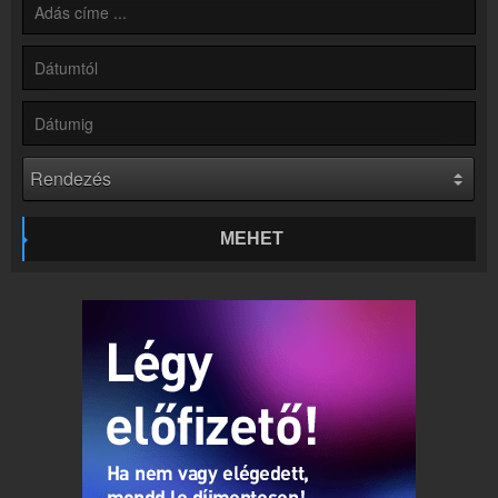
Partnerek
Rádiós partnerek
Rádió beágyazás
Ágyazd be weboldaladba
Online rádió készítés
Készítés lépésről lépésre
MEHET