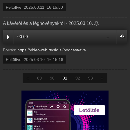
Feltöltve:
2025.03.11. 16:15:50
A kávéról és a légnövényekről - 2025.03.10.
00:00
…
Forrás:
https://videoweb.rtvslo.si/podcast/ava_archive11/2025/03/10/Akvr251617.mp3
Feltöltve:
2025.03.10. 16:15:18
«
89
90
91
92
93
»