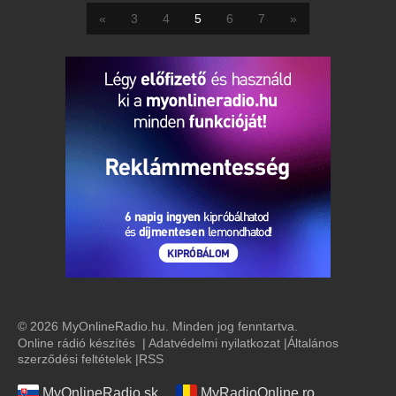
«
3
4
5
6
7
»
© 2026 MyOnlineRadio.hu. Minden jog fenntartva.
Online rádió készítés
|
Adatvédelmi nyilatkozat
|
Általános
szerződési feltételek
|
RSS
MyOnlineRadio.sk
MyRadioOnline.ro