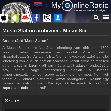
Főoldal
Music Station archívum - Music Station podcasts - Music Station visszahallgatás
myonlineradio.hu
Music Station
Összes rádió
Music Station
Music Station archívum - Podcasts - Vis
Vissza a Music Station oldalára
A Music Station archívumában lehetőség van több mint 1890
Bejelentkezés
korábbi adás keresésére és ezáltal Music Station
Hozz létre saját fiókot!
visszahallgatására. Az archívlista fölött elhelyezkedő szűrő panellel
lehetőség van a Music Station podcastjai között névre és feltöltési
Most szól
dátumra szűrni. Ezen kívül van mód a talált adások rendezésére
Tudd meg mi szólt eddig
név, dátum, vagy népszerűség alapján. A listában
alapértelmezetten a legfrissebb adások jelennek meg. Nem kell
Kapcsolat
többet a különböző platformok között barangolnod. Nálunk egy
Írj nekünk!
helyen megtalálsz mindent. Bármilyen kérdés esetén írj nekünk a
kapcsolat oldalon
keresztül!
Partnerek
Rádiós partnerek
Szűrés
Rádió beágyazás
Ágyazd be weboldaladba