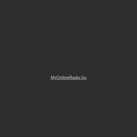
MixBuli LIVE
Pannónia Rádió
A mikrofonnál Simon Gábor
MyOnlineRadio.hu