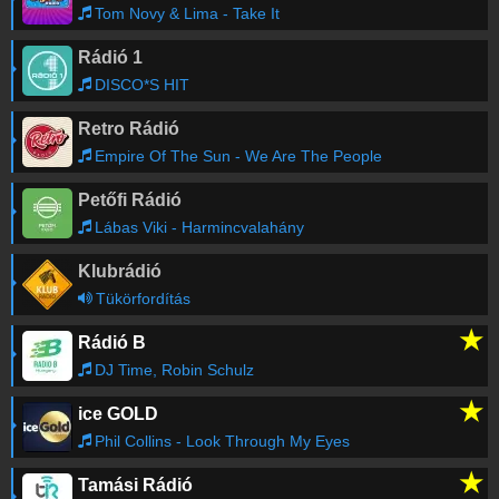
Tom Novy & Lima - Take It
Rádió 1
DISCO*S HIT
Retro Rádió
Empire Of The Sun - We Are The People
Petőfi Rádió
Lábas Viki - Harmincvalahány
Klubrádió
Tükörfordítás
★
Rádió B
DJ Time, Robin Schulz
★
ice GOLD
Phil Collins - Look Through My Eyes
★
Tamási Rádió