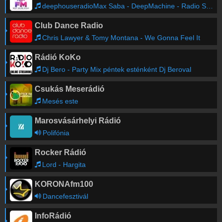
deephouseradioMax Saba - DeepMachine - Radio Show #244
Club Dance Radio
Chris Lawyer & Tomy Montana - We Gonna Feel It
Rádió KoKo
Dj Bero - Party Mix péntek esténként Dj Beroval
Csukás Meserádió
Mesés este
Marosvásárhelyi Rádió
Polifónia
Rocker Rádió
Lord - Hargita
KORONAfm100
Dancefesztivál
InfoRádió