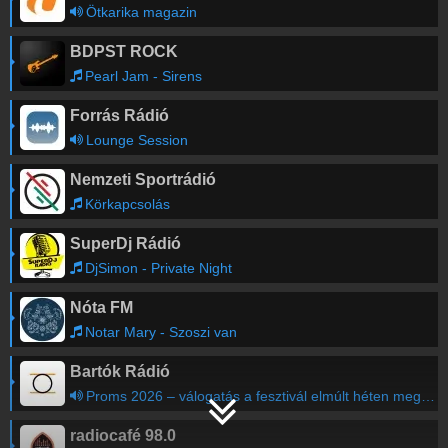
Ötkarika magazin
BDPST ROCK
Pearl Jam - Sirens
Forrás Rádió
Lounge Session
Nemzeti Sportrádió
Körkapcsolás
SuperDj Rádió
DjSimon - Private Night
Nóta FM
Notar Mary - Szoszi van
Bartók Rádió
Proms 2026 – válogatás a fesztivál elmúlt héten megrendezett hangversenyeinek programjából (VI/3. rész)
radiocafé 98.0