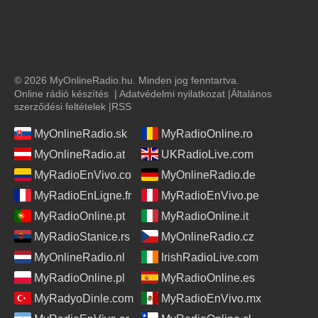
© 2026 MyOnlineRadio.hu. Minden jog fenntartva.
Online rádió készítés
|
Adatvédelmi nyilatkozat
|
Általános
szerződési feltételek
|
RSS
MyOnlineRadio.sk
MyRadioOnline.ro
MyOnlineRadio.at
UKRadioLive.com
MyRadioEnVivo.co
MyOnlineRadio.de
MyRadioEnLigne.fr
MyRadioEnVivo.pe
MyRadioOnline.pt
MyRadioOnline.it
MyRadioStanice.rs
MyOnlineRadio.cz
MyOnlineRadio.nl
IrishRadioLive.com
MyRadioOnline.pl
MyRadioOnline.es
MyRadyoDinle.com
MyRadioEnVivo.mx