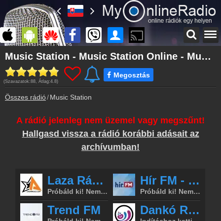
Főoldal
Music Station - Music Station Online - Music Station Live
myonlineradio.hu
Megosztás
Bejelentkezés
(Szavazatok:
88
, Átlag:
4.8
)
Hozz létre saját fiókot!
Összes rádió
Music Station
Kapcsolat
Írj nekünk!
A rádió jelenleg nem üzemel vagy megszűnt!
Most szól
Hallgasd vissza a rádió korábbi adásait az
Tudd meg mi szólt eddig
archívumban!
Archívum
Music Station korábbi adásai
Partnerek
Rádiós partnerek
Rádió beágyazás
Ágyazd be weboldaladba