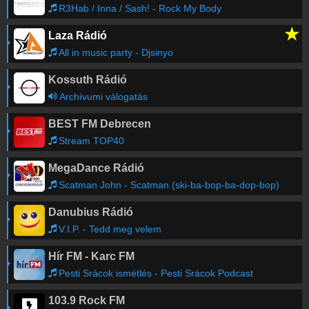
R3Hab / Inna / Sash! - Rock My Body
★
Laza Rádió
All in music party - Djsinyo
Kossuth Rádió
Archívumi válogatás
BEST FM Debrecen
Stream TOP40
MegaDance Rádió
Scatman John - Scatman (ski-ba-bop-ba-dop-bop)
Danubius Rádió
V.I.P. - Tedd meg velem
Hír FM - Karc FM
Pesti Srácok ismétlés - Pesti Srácok Podcast
103.9 Rock FM