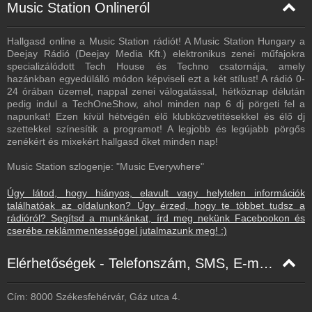
Music Station Onlineról
Hallgasd online a Music Station rádiót! A Music Station Hungary a
Deejay Rádió (Deejay Media Kft.) elektronikus zenei műfajokra
specializálódott Tech House és Techno csatornája, amely
hazánkban egyedülálló módon képviseli ezt a két stílust! A rádió 0-
24 órában üzemel, nappal zenei válogatással, hétköznap délután
pedig indul a TechOneShow, ahol minden nap 6 dj pörgeti fel a
napunkat! Ezen kívül hétvégén élő klubközvetítésekkel és élő dj
szettekkel színesítik a programot! A legjobb és legújabb pörgős
zenékért és mixekért hallgasd őket minden nap!
Music Station szlogenje: "Music Everywhere"
Úgy látod, hogy hiányos, elavult vagy helytelen információk
találhatóak az oldalunkon? Úgy érzed, hogy te többet tudsz a
rádióról? Segítsd a munkánkat, írd meg nekünk Facebookon és
cserébe reklámmentességgel jutalmazunk meg! :)
Elérhetőségek - Telefonszám, SMS, E-mail, Facebook
Cím: 8000 Székesfehérvár, Gáz utca 4.