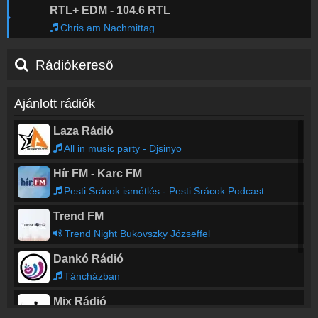
RTL+ EDM - 104.6 RTL
Chris am Nachmittag
Rádiókereső
Ajánlott rádiók
Laza Rádió
All in music party - Djsinyo
Hír FM - Karc FM
Pesti Srácok ismétlés - Pesti Srácok Podcast
Trend FM
Trend Night Bukovszky Józseffel
Dankó Rádió
Táncházban
Mix Rádió