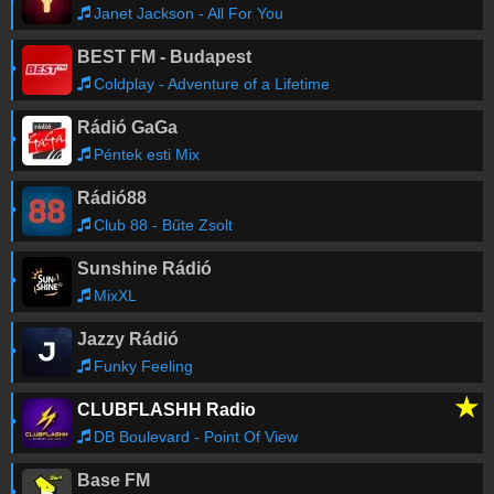
Janet Jackson - All For You
BEST FM - Budapest
Coldplay - Adventure of a Lifetime
Rádió GaGa
Péntek esti Mix
Rádió88
Club 88 - Bűte Zsolt
Sunshine Rádió
MixXL
Jazzy Rádió
Funky Feeling
★
CLUBFLASHH Radio
DB Boulevard - Point Of View
Base FM