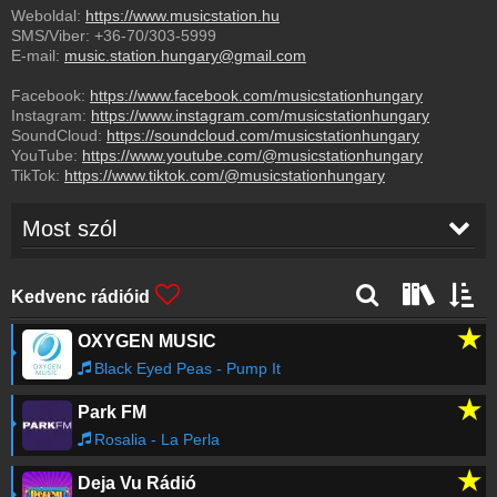
Weboldal:
https://www.musicstation.hu
SMS/Viber:
+36-70/303-5999
E-mail:
music.station.hungary@gmail.com
Facebook:
https://www.facebook.com/musicstationhungary
Instagram:
https://www.instagram.com/musicstationhungary
SoundCloud:
https://soundcloud.com/musicstationhungary
YouTube:
https://www.youtube.com/@musicstationhungary
TikTok:
https://www.tiktok.com/@musicstationhungary
Most szól
Régebbi számok lekérése
Kedvenc rádióid
★
OXYGEN MUSIC
Black Eyed Peas - Pump It
★
Park FM
Rosalia - La Perla
★
Deja Vu Rádió