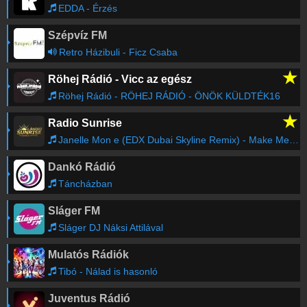
EDDA - Érzés
Szépvíz FM
Retro Házibuli - Ficz Csaba
★
Röhej Rádió - Vicc az egész
Röhej Rádió - RÖHEJ RÁDIÓ - ÖNÖK KÜLDTÉK16
★
Radio Sunrise
Janelle Mon e (EDX Dubai Skyline Remix) - Make Me Feel
Dankó Rádió
Táncházban
Sláger FM
Sláger DJ Náksi Attilával
Mulatós Rádiók
Tibó - Nálad is hasonló
Juventus Rádió