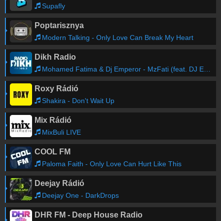
Supafly
Poptarisznya
Modern Talking - Only Love Can Break My Heart
Dikh Radio
Mohamed Fatima & Dj Emperor - MzFati (feat. DJ EMPEROR)
Roxy Rádió
Shakira - Don't Wait Up
Mix Rádió
MixBuli LIVE
COOL FM
Paloma Faith - Only Love Can Hurt Like This
Deejay Rádió
Deejay One - DarkDrops
DHR FM - Deep House Radio