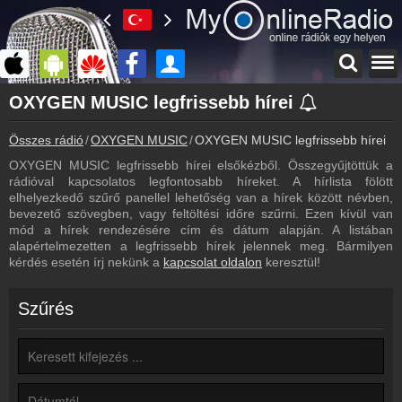
Főoldal
OXYGEN MUSIC legfrissebb hírei
myonlineradio.hu
Összes rádió
OXYGEN MUSIC
OXYGEN MUSIC legfrissebb hírei
OXYGEN MUSIC
Vissza az OXYGEN MUSIC oldalára
OXYGEN MUSIC legfrissebb hírei elsőkézből. Összegyűjtöttük a
rádióval kapcsolatos legfontosabb híreket. A hírlista fölött
Bejelentkezés
elhelyezkedő szűrő panellel lehetőség van a hírek között névben,
Hozz létre saját fiókot!
bevezető szövegben, vagy feltöltési időre szűrni. Ezen kívül van
mód a hírek rendezésére cím és dátum alapján. A listában
Most szól
alapértelmezetten a legfrissebb hírek jelennek meg. Bármilyen
Tudd meg mi szólt eddig
kérdés esetén írj nekünk a
kapcsolat oldalon
keresztül!
Webkamera
OXYGEN MUSIC webkamera, élőkép
Szűrés
Kapcsolat
Írj nekünk!
Partnerek
Rádiós partnerek