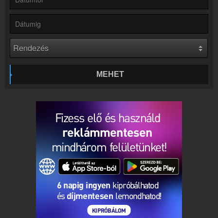
Rádió beágyazás
Ágyazd be weboldaladba
Online rádió készítés
Készítés lépésről lépésre
MEHET