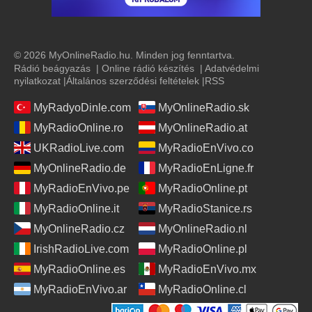
© 2026 MyOnlineRadio.hu. Minden jog fenntartva.
Rádió beágyazás
|
Online rádió készítés
|
Adatvédelmi
nyilatkozat
|
Általános szerződési feltételek
|
RSS
MyRadyoDinle.com
MyOnlineRadio.sk
MyRadioOnline.ro
MyOnlineRadio.at
UKRadioLive.com
MyRadioEnVivo.co
MyOnlineRadio.de
MyRadioEnLigne.fr
MyRadioEnVivo.pe
MyRadioOnline.pt
MyRadioOnline.it
MyRadioStanice.rs
MyOnlineRadio.cz
MyOnlineRadio.nl
IrishRadioLive.com
MyRadioOnline.pl
MyRadioOnline.es
MyRadioEnVivo.mx
MyRadioEnVivo.ar
MyRadioOnline.cl