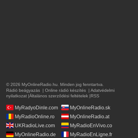
© 2026 MyOnlineRadio.hu. Minden jog fenntartva.
Rádió beágyazás
|
Online rádió készítés
|
Adatvédelmi
nyilatkozat
|
Általános szerződési feltételek
|
RSS
MyRadyoDinle.com
MyOnlineRadio.sk
MyRadioOnline.ro
MyOnlineRadio.at
UKRadioLive.com
MyRadioEnVivo.co
MyOnlineRadio.de
MyRadioEnLigne.fr