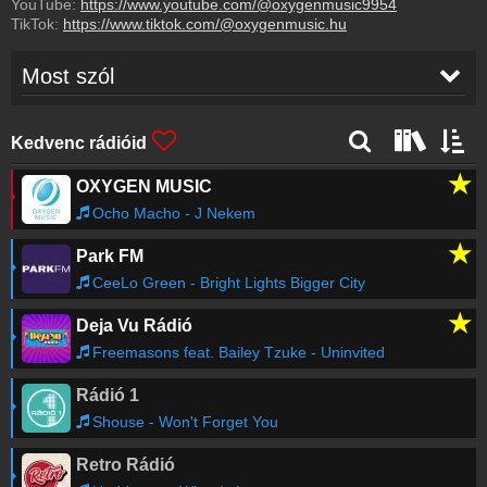
YouTube:
https://www.youtube.com/@oxygenmusic9954
TikTok:
https://www.tiktok.com/@oxygenmusic.hu
Most szól
Ocho Macho
-
J Nekem
16:23
Kedvenc rádióid
★
OXYGEN MUSIC
Antonio Banderas, Los Lobos
-
Cancion del
16:21
Mariachi
Ocho Macho - J Nekem
★
Park FM
A. Banderas & Los Lobos
-
Cancion del
16:21
Mariachi
CeeLo Green - Bright Lights Bigger City
★
Deja Vu Rádió
KALEO
-
Way down We Go
16:18
Freemasons feat. Bailey Tzuke - Uninvited
Rádió 1
Oxygen Music
-
Molek Csongor
16:17
Shouse - Won't Forget You
Retro Rádió
Slayyyter
-
DANCE...
16:13