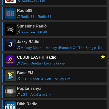
Haddaway - Life
Rádió88
Rádió 88 - Rádió 88
Sunshine Rádió
Sunshine TOP40
Jazzy Rádió
Melody Maker - Medley (Blame It On The Boogie, Dance Little Sister, Le Freak, Kiss, Uptown Funk)
★
CLUBFLASHH Radio
David Guetta - Love Is Gone
Base FM
Lil Durk feat. J. Cole - All My Life
Poptarisznya
LGT - A dal a miénk
Dikh Radio