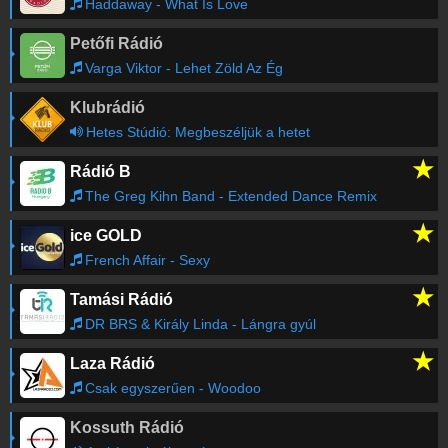
Haddaway - What Is Love
Petőfi Rádió
Régebbi számok lekérése
Varga Viktor - Lehet Zöld Az Ég
Klubrádió
Hetes Stúdió: Megbeszéljük a hetet
★
Rádió B
The Greg Kihn Band - Extended Dance Remix
★
ice GOLD
French Affair - Sexy
★
Tamási Rádió
DR BRS & Király Linda - Lángra gyúl
★
Laza Rádió
Csak egyszerűen - Woodoo
Kossuth Rádió