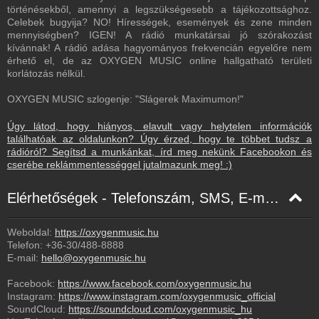
történésekből, amennyi a legszükségesebb a tájékozottsághoz.
Celebek bugyija? NO! Hírességek, események és zene minden
mennyiségben? IGEN! A rádió munkatársai jó szórakozást
kívánnak! A rádió adása hagyományos frekvencián egyelőre nem
érhető el, de az OXYGEN MUSIC online hallgatható területi
korlátozás nélkül.
OXYGEN MUSIC szlogenje: "Slágerek Maximumon!"
Úgy látod, hogy hiányos, elavult vagy helytelen információk
találhatóak az oldalunkon? Úgy érzed, hogy te többet tudsz a
rádióról? Segítsd a munkánkat, írd meg nekünk Facebookon és
cserébe reklámmentességgel jutalmazunk meg! :)
Elérhetőségek - Telefonszám, SMS, E-mail, Facebook
Weboldal:
https://oxygenmusic.hu
Telefon:
+36-30/488-8888
E-mail:
hello@oxygenmusic.hu
Facebook:
https://www.facebook.com/oxygenmusic.hu
Instagram:
https://www.instagram.com/oxygenmusic_official
SoundCloud:
https://soundcloud.com/oxygenmusic_hu