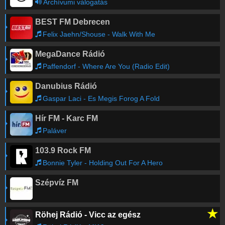
Archívumi válogatás
BEST FM Debrecen
Felix Jaehn/Shouse - Walk With Me
MegaDance Rádió
Paffendorf - Where Are You (Radio Edit)
Danubius Rádió
Gaspar Laci - Es Megis Forog A Fold
Hír FM - Karc FM
Paláver
103.9 Rock FM
Bonnie Tyler - Holding Out For A Hero
Szépvíz FM
★
Röhej Rádió - Vicc az egész