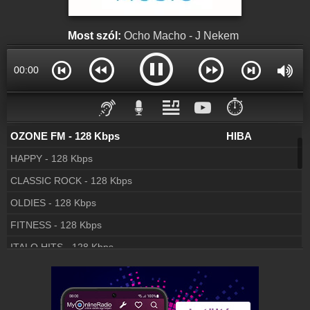
Rádió beágyazás
Ágyazd be weboldaladba
Most szól:
Ocho Macho - J Nekem
Online rádió készítés
Készítés lépésről lépésre
00:00
Server 1 - 96 Kbps
HIBA
Server 2 - 160 Kbps
HIBA
⏱️
OZONE FM - 128 Kbps
HIBA
HAPPY - 128 Kbps
Kapcsolódás
CLASSIC ROCK - 128 Kbps
OLDIES - 128 Kbps
FITNESS - 128 Kbps
ITALO HITS - 128 Kbps
INDIE - 128 Kbps
BLACK MUSIC - 128 Kbps
SPENCER-HILL ZENÉK - 128 Kbps