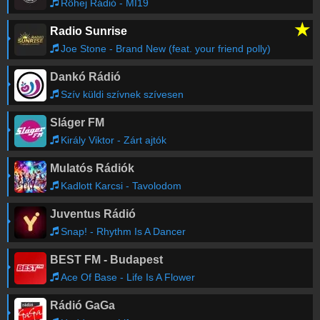
Röhej Rádió - MI19
★
Radio Sunrise
Joe Stone - Brand New (feat. your friend polly)
Dankó Rádió
Szív küldi szívnek szívesen
Sláger FM
Király Viktor - Zárt ajtók
Mulatós Rádiók
Kadlott Karcsi - Tavolodom
Juventus Rádió
Snap! - Rhythm Is A Dancer
BEST FM - Budapest
Ace Of Base - Life Is A Flower
Rádió GaGa