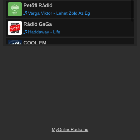
Petőfi Rádió
Varga Viktor - Lehet Zöld Az Ég
Rádió GaGa
Haddaway - Life
COOL FM
Matway / June - Walking Away (Infinity)
Csukás Meserádió
Bóbita Zenekar - Hív téged egy csodás világ
MyOnlineRadio.hu