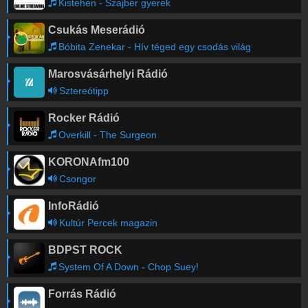
Kistehen - Szajber gyerek
Csukás Meserádió
Bóbita Zenekar - Hív téged egy csodás világ
Marosvásárhelyi Rádió
Sztereótipp
Rocker Rádió
Overkill - The Surgeon
KORONAfm100
Csongor
InfoRádió
Kultúr Percek magazin
BDPST ROCK
System Of A Down - Chop Suey!
Forrás Rádió