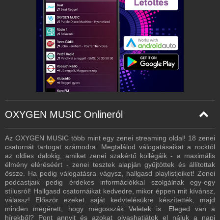
KIDS - 128 Kbps
CLASSICS - 128 Kbps
LOVE SONGS - 128 Kbps
LOUNGE - 128 Kbps
80's - 128 Kbps
90's - 128 Kbps
MAGYAR ZENE - 128 Kbps
RISE DANCE - 160 Kbps
OXYGEN MUSIC Onlineról
XMAS - 96 Kbps
Az OXYGEN MUSIC több mint egy zenei streaming oldal! 18 zenei
Prx Server - 96 Kbps
csatornát tartogat számodra. Megtalálod válogatásaikat a rocktól
az oldies dalokig, amiket zenei szakértő kollégáik - a maximális
élmény eléréséért - zenei tesztek alapján gyűjtöttek és állítottak
össze. Ha pedig válogatásra vágysz, hallgasd playlistjeiket! Zenei
podcastjaik pedig érdekes információkkal szolgálnak egy-egy
stílusról! Hallgasd csatornáikat kedvedre, mikor éppen mit kívánsz,
válassz! Először ezeket saját kedvtelésükre készítették, majd
minden megérett, hogy megosszák Veletek is. Eleged van a
hírekből? Pont annyit és azokat olvashatjátok el náluk a napi