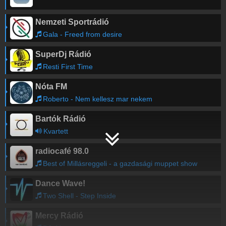
Nemzeti Sportrádió
Gala - Freed from desire
SuperDj Rádió
Resti First Time
Nóta FM
Roberto - Nem kellesz mar nekem
Bartók Rádió
Kvartett
radiocafé 98.0
Best of Millásreggeli - a gazdasági muppet show
Dance Wave!
Two Shell - Step Inside
Mercy Rádió