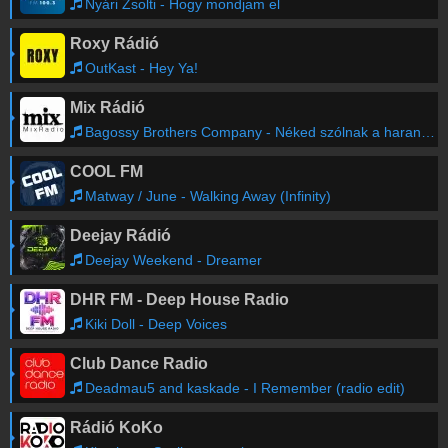
Nyári Zsolti - Hogy mondjam el
Roxy Rádió
OutKast - Hey Ya!
Mix Rádió
Bagossy Brothers Company - Néked szólnak a harangok (Dj.IsI Remix)
COOL FM
Matway / June - Walking Away (Infinity)
Deejay Rádió
Deejay Weekend - Dreamer
DHR FM - Deep House Radio
Kiki Doll - Deep Voices
Club Dance Radio
Deadmau5 and kaskade - I Remember (radio edit)
Rádió KoKo