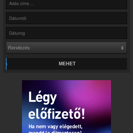
Hírek
Rádió 1 Győr kapcsolatos hírek
Kapcsolat
Írj nekünk!
Partnerek
Rádiós partnerek
Rádió beágyazás
Ágyazd be weboldaladba
MEHET
Online rádió készítés
Készítés lépésről lépésre