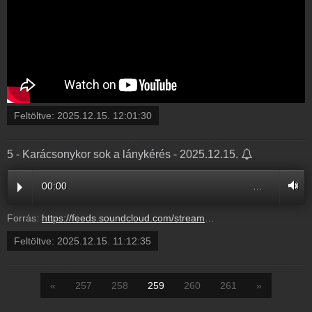
Feltöltve:
2025.12.15. 12:01:30
5 - Karácsonykor sok a lánykérés - 2025.12.15.
00:00
…
Forrás:
https://feeds.soundcloud.com/stream/2229902585-radio1hungary-5-karacsonykor-sok-a-lanykeres-5.mp3
Feltöltve:
2025.12.15. 11:12:35
«
257
258
259
260
261
»