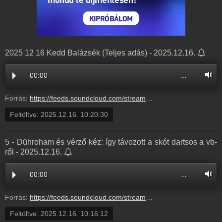
2025 12 16 Kedd Balázsék (Teljes adás) - 2025.12.16.
00:00
…
Forrás:
https://feeds.soundcloud.com/stream/2230570778-balazsek-2025-12-16-kedd-balazsek-teljes-adas.mp3
Feltöltve:
2025.12.16. 10:20:30
5 - Dühroham és vérző kéz: így távozott a skót dartsos a vb-
ről - 2025.12.16.
00:00
…
Forrás:
https://feeds.soundcloud.com/stream/2230570046-balazsek-5-duhroham-es-verzo-kez-igy-tavozott-a-skot-dartsos-a-vb-rol-5.mp3
Feltöltve:
2025.12.16. 10:16:12