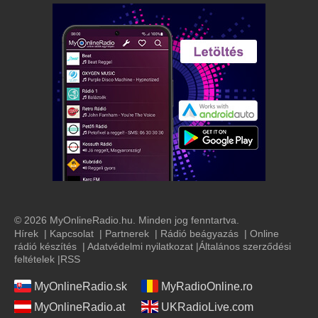
© 2026 MyOnlineRadio.hu. Minden jog fenntartva.
Hírek
|
Kapcsolat
|
Partnerek
|
Rádió beágyazás
|
Online
rádió készítés
|
Adatvédelmi nyilatkozat
|
Általános szerződési
feltételek
|
RSS
MyOnlineRadio.sk
MyRadioOnline.ro
MyOnlineRadio.at
UKRadioLive.com