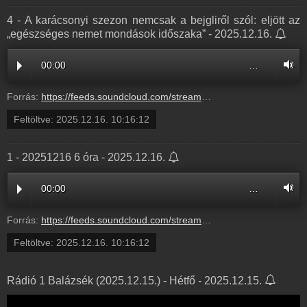
4 - A karácsonyi szezon nemcsak a bejgliről szól: eljött az
„egészséges nemet mondások időszaka” - 2025.12.16.
00:00
…
Forrás:
https://feeds.soundcloud.com/stream/2230570037-balazsek-4-a-karacsonyi-szezon-nemcsak-a-bejglirol-szol-eljott-az-egeszseges-nemet-mondasok-idoszaka-4.mp3
Feltöltve:
2025.12.16. 10:16:12
1 - 20251216 6 óra - 2025.12.16.
00:00
…
Forrás:
https://feeds.soundcloud.com/stream/2230570034-balazsek-1-20251216-6-ora-1.mp3
Feltöltve:
2025.12.16. 10:16:12
Rádió 1 Balázsék (2025.12.15.) - Hétfő - 2025.12.15.