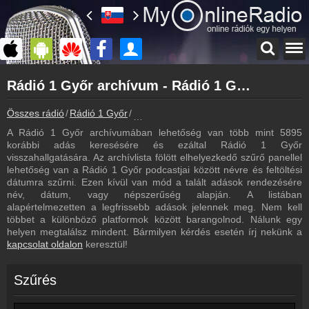
Főoldal
Rádió 1 Győr archívum - Rádió 1 Győr podcasts - Rádió 1 Győr visszahallgatás
myonlineradio.hu
Rádió 1 Győr
Összes rádió
Rádió 1 Győr
Rádió 1 Győr archívum - Podcasts - Vis
Vissza a Rádió 1 Győr oldalára
A Rádió 1 Győr archívumában lehetőség van több mint 5895
Bejelentkezés
korábbi adás keresésére és ezáltal Rádió 1 Győr
Hozz létre saját fiókot!
visszahallgatására. Az archívlista fölött elhelyezkedő szűrő panellel
lehetőség van a Rádió 1 Győr podcastjai között névre és feltöltési
Most szól
dátumra szűrni. Ezen kívül van mód a talált adások rendezésére
Tudd meg mi szólt eddig
név, dátum, vagy népszerűség alapján. A listában
alapértelmezetten a legfrissebb adások jelennek meg. Nem kell
Frekvenciák
többet a különböző platformok között barangolnod. Nálunk egy
Rádió 1 Győr frekvencia
helyen megtalálsz mindent. Bármilyen kérdés esetén írj nekünk a
kapcsolat oldalon
keresztül!
Műsorújság
Rádió 1 Győr műsorai
Szűrés
Webkamera
Rádió 1 Győr webkamera, élőkép