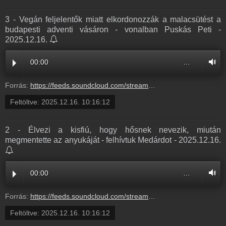
3 - Vegán feljelentők miatt elkordonozzák a malacsütést a
budapesti adventi vásáron - vonalban Puskás Peti -
2025.12.16.
00:00
…
Forrás:
https://feeds.soundcloud.com/stream/2230570043-balazsek-3-vegan-feljelentok-miatt-elkordonozzak-a-malacsutest-a-budapesti-adventi-vasaron-vonalban-puskas-peti-3.mp3
Feltöltve:
2025.12.16. 10:16:12
2 - Élvezi a kisfiú, hogy hősnek nevezik, miután
megmentette az anyukáját - felhívtuk Medárdot - 2025.12.16.
00:00
…
Forrás:
https://feeds.soundcloud.com/stream/2230570040-balazsek-2-elvezi-a-kisfiu-hogy-hosnek-nevezik-miutan-megmentette-az-anyukajat-felhivtuk-medardot-2.mp3
Feltöltve:
2025.12.16. 10:16:12