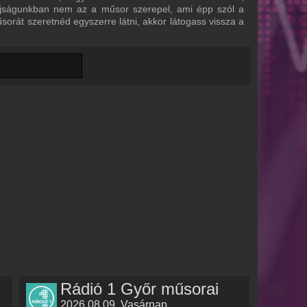
rújságunkban nem az a műsor szerepel, ami épp szól a
űsorát szeretnéd egyszerre látni, akkor látogass vissza a
Rádió 1 Győr műsorai
2026.08.09. Vasárnap