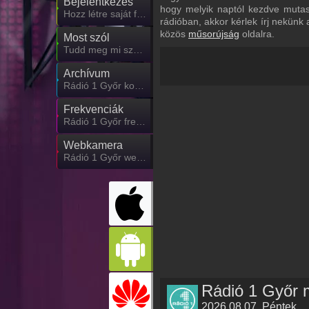
Bejelentkezés
hogy melyik naptól kezdve mutas
Hozz létre saját fiókot!
rádióban, akkor kérlek írj nekünk
közös
műsorújság
oldalra.
Most szól
Tudd meg mi szólt eddig
Archívum
Rádió 1 Győr korábbi adásai
Frekvenciák
Rádió 1 Győr frekvencia
Webkamera
Rádió 1 Győr webkamera, élőkép
Rádió 1 Győr 
2026.08.07. Péntek