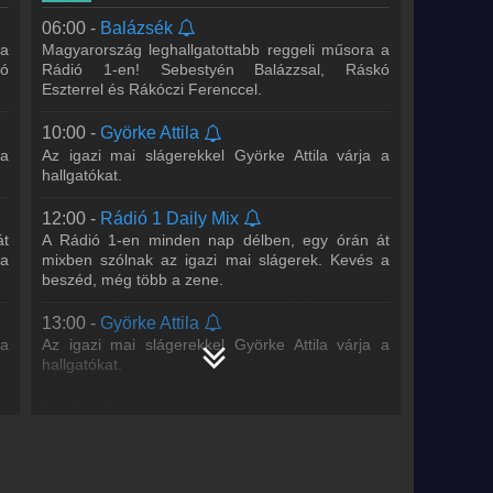
Szombatonként a Before party-val, vasárnap
06:00 -
Balázsék
ap
pedig az After party-val vár mindenkit Cooky, aki a
 a
Magyarország leghallgatottabb reggeli műsora a
 a
műsor első órájában élő mix-szel várja
ó
Rádió 1-en! Sebestyén Balázzsal, Ráskó
a
hallgatóinkat. A
...
Tovább >>
Eszterrel és Rákóczi Ferenccel.
20:00 -
DISCO*S HIT
10:00 -
Györke Attila
Bárány Attila, DJ Junior, Hamvai P.G.
 a
Az igazi mai slágerekkel Györke Attila várja a
A DISCO*S HIT-ben megtudhatod, mi történt
hallgatókat.
nt
kedvenc énekeseddel/együtteseddel. Hírt adunk
nk
a legfontosabb zenei
...
Tovább >>
12:00 -
Rádió 1 Daily Mix
21:00 -
WORLD IS MINE Radio Show
át
A Rádió 1-en minden nap délben, egy órán át
 a
mixben szólnak az igazi mai slágerek. Kevés a
Willcox
beszéd, még több a zene.
23:00 -
WORLD IS MINE Radio Show
13:00 -
Györke Attila
Bricklake
 a
Az igazi mai slágerekkel Györke Attila várja a
hallgatókat.
17:00 -
Rádió 1 Live Mix
n
Juhász Gergő és lemezlovas társa minden
 1
hétköznap délután 5-6 között várja a Rádió 1
hallgatóit. Ne hagyd ki a legjobb mixeket!