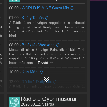
00:00 -
WORLD IS MINE Guest Mix
01:00 -
Király Tamás
A Rádió 1-en hétvégén reggelente, szombattól
ól
keddig éjszakánként Király Tamás hozza el az
az
igazi mai slágereket és a hét legérdekesebb
bb
híreit.
08:00 -
Balázsék Weekend
Mostantól nincs hétvége Balázsék nélkül! Feri,
i,
Eszter és Balázs minden szombat és vasárnap
ap
reggel 8-tól 10-ig, jön a Balázsék Weekend! A
 A
héten még nem
...
Tovább >>
10:00 -
Kiss Márti
ol
12:00 -
Rádió 1 Daily Mix
a,
A Rádió 1-en minden nap délben, egy órán át
mixben szólnak az igazi mai slágerek. Kevés a
beszéd, még több a zene.
Rádió 1 Győr műsorai
2026.08.12. Szerda
17:00 -
Cooky Weekend