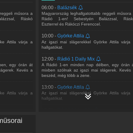
17:00 -
Cooky Weekend
s társa minden
06:00 -
Balázsék
Szombatonként a Before party-val, vasárn
 várja a Rádió 1
 reggeli műsora a
Magyarország leghallgatottabb reggeli műsora
pedig az After party-val vár mindenkit Cooky, aki
 mixeket!
lázzsal, Ráskó
Rádió 1-en! Sebestyén Balázzsal, Rásk
műsor első órájában élő mix-szel várj
Eszterrel és Rákóczi Ferenccel.
hallgatóinkat. A
...
Tovább >>
sor
10:00 -
Györke Attila
20:00 -
DISCO*S HIT
rheted a kedvenc
ke Attila várja a
Az igazi mai slágerekkel Györke Attila várja
Bárány Attila, DJ Junior, Hamvai P.G.
t a Rádió 1
hallgatókat.
A DISCO*S HIT-ben megtudhatod, mi törté
óra között! Gergő
kedvenc énekeseddel/együtteseddel. Hírt adu
a legfontosabb zenei
...
Tovább >>
12:00 -
Rádió 1 Daily Mix
en, egy órán át
A Rádió 1-en minden nap délben, egy órán 
21:00 -
WORLD IS MINE Radio Show
lágerek. Kevés a
mixben szólnak az igazi mai slágerek. Kevés
 P.G.
beszéd, még több a zene.
Loving Arms
tod, mi történt
ddel. Hírt adunk
13:00 -
Györke Attila
22:00 -
WORLD IS MINE Radio Show
>>
ke Attila várja a
Az igazi mai slágerekkel Györke Attila várja
Newik
hallgatókat.
io Show
23:00 -
WORLD IS MINE Radio Show
17:00 -
Rádió 1 Live Mix
Antonyo
s társa minden
Juhász Gergő és lemezlovas társa minde
Radio Show
-
műsorai
 várja a Rádió 1
hétköznap délután 5-6 között várja a Rádió
 mixeket!
hallgatóit. Ne hagyd ki a legjobb mixeket!