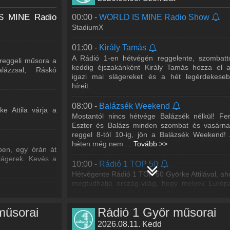
 MINE Radio
00:00 -
WORLD IS MINE Radio Show
StadiumX
01:00 -
Király Tamás
A Rádió 1-en hétvégén reggelente, szombatt
 reggeli műsora a
keddig éjszakánként Király Tamás hozza el 
lázzsal, Ráskó
igazi mai slágereket és a hét legérdekese
híreit.
08:00 -
Balázsék Weekend
ke Attila várja a
Mostantól nincs hétvége Balázsék nélkül! Fer
Eszter és Balázs minden szombat és vasárn
reggel 8-tól 10-ig, jön a Balázsék Weekend!
héten még nem
...
Tovább >>
en, egy órán át
lágerek. Kevés a
10:00 -
Rádió 1 TOP 50
Hétvégente Rádió 1 TOP 50 Györke Attilával, ah
megtudhatja ország-világ, hogy melyek Európ
Amerika és a Rádió 1 legtrendibb kedvencei.
ke Attila várja a
műsorai
Rádió 1 Győr műsorai
12:00 -
Kiss Márti
2026.08.11. Kedd