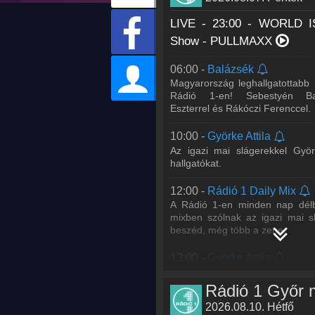
LIVE - 23:00 -
WORLD IS
Show - PULLMAXX
06:00 -
Balázsék
Magyarország leghallgatottabb
Rádió 1-en! Sebestyén Ba
Eszterrel és Rákóczi Ferenccel.
10:00 -
Györke Attila
Az igazi mai slágerekkel Györ
hallgatókat.
12:00 -
Rádió 1 Daily Mix
A Rádió 1-en minden nap délb
mixben szólnak az igazi mai s
beszéd, még több a zene.
13:00 -
Györke Attila
Az igazi mai slágerekkel Györ
hallgatókat.
Rádió 1 Győr 
2026.08.10. Hétfő
17:00 -
Rádió 1 Live Mix