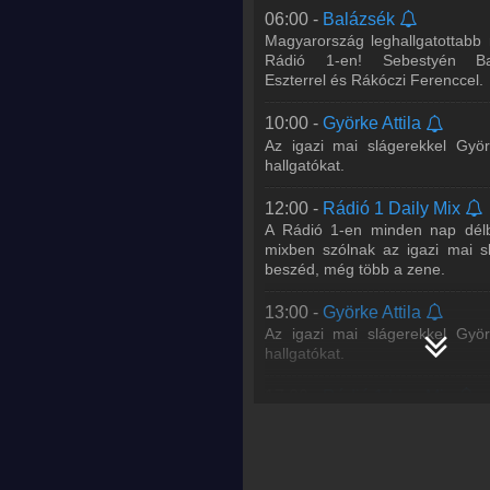
06:00 -
Balázsék
18:00 -
Rádió 1 Kívánságmű
Magyarország leghallgatottabb
Juhász Gergővel
Rádió 1-en! Sebestyén Ba
Hétfőtől péntekig Gergőtől ké
Eszterrel és Rákóczi Ferenccel.
igazi mai slágereide
Kívánságműsorban, este 6 és 8 
iga
...
Tovább >>
10:00 -
Györke Attila
Az igazi mai slágerekkel Györ
20:00 -
DISCO*S HIT
hallgatókat.
Bárány Attila, DJ Junior, Hamvai
A DISCO*S HIT-ben megtudha
12:00 -
Rádió 1 Daily Mix
kedvenc énekeseddel/együttese
A Rádió 1-en minden nap délb
a legfontosabb zenei
...
Tovább 
mixben szólnak az igazi mai s
beszéd, még több a zene.
21:00 -
WORLD IS MINE Rad
Metzker Viktória
13:00 -
Györke Attila
Az igazi mai slágerekkel Györ
23:00 -
WORLD IS MINE Rad
hallgatókat.
Kollár
17:00 -
Rádió 1 Live Mix
Juhász Gergő és lemezlova
hétköznap délután 5-6 között
hallgatóit. Ne hagyd ki a legjobb