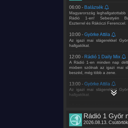
Juhász Gergő és lemezlova
06:00 -
Balázsék
hétköznap délután 5-6 között
Magyarország leghallgatottabb
hallgatóit. Ne hagyd ki a legjobb
Rádió 1-en! Sebestyén Ba
Eszterrel és Rákóczi Ferenccel.
18:00 -
Rádió 1 Kívánságmű
Juhász Gergővel
10:00 -
Györke Attila
Hétfőtől péntekig Gergőtől ké
Az igazi mai slágerekkel Györ
igazi mai slágereide
hallgatókat.
Kívánságműsorban, este 6 és 8 
iga
...
Tovább >>
12:00 -
Rádió 1 Daily Mix
A Rádió 1-en minden nap délb
20:00 -
DISCO*S HIT
mixben szólnak az igazi mai s
Bárány Attila, DJ Junior, Hamvai
beszéd, még több a zene.
A DISCO*S HIT-ben megtudha
kedvenc énekeseddel/együttese
13:00 -
Györke Attila
a legfontosabb zenei
...
Tovább 
Az igazi mai slágerekkel Györ
hallgatókat.
21:00 -
WORLD IS MINE Rad
Lotfi Begi
17:00 -
Rádió 1 Live Mix
Juhász Gergő és lemezlova
23:00 -
WORLD IS MINE 
Rádió 1 Győr 
hétköznap délután 5-6 között
LIVE
hallgatóit. Ne hagyd ki a legjobb
2026.08.13. Csütörtök
PULLMAXX