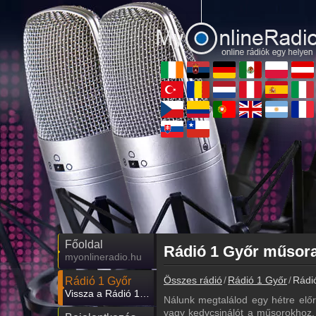
Főoldal
Rádió 1 Győr műsora
myonlineradio.hu
Összes rádió
Rádió 1 Győr
Rádi
Rádió 1 Győr
Vissza a Rádió 1 Győr oldalára
Nálunk megtalálod egy hétre elő
vagy kedvcsinálót a műsorokhoz. 