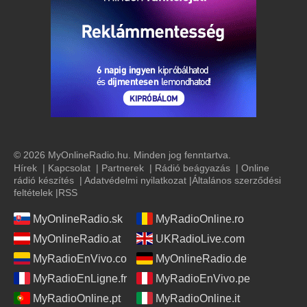
© 2026 MyOnlineRadio.hu. Minden jog fenntartva.
Hírek
|
Kapcsolat
|
Partnerek
|
Rádió beágyazás
|
Online
rádió készítés
|
Adatvédelmi nyilatkozat
|
Általános szerződési
feltételek
|
RSS
MyOnlineRadio.sk
MyRadioOnline.ro
MyOnlineRadio.at
UKRadioLive.com
MyRadioEnVivo.co
MyOnlineRadio.de
MyRadioEnLigne.fr
MyRadioEnVivo.pe
MyRadioOnline.pt
MyRadioOnline.it