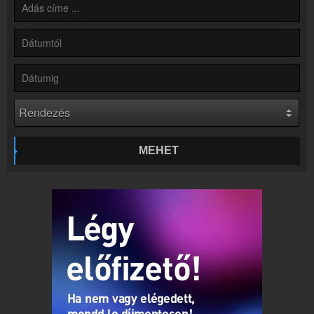
Hírek
Rádió 1 Győr kapcsolatos hírek
Kapcsolat
Írj nekünk!
Partnerek
Rádiós partnerek
Rádió beágyazás
Ágyazd be weboldaladba
MEHET
Online rádió készítés
Készítés lépésről lépésre