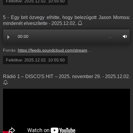
Feltöltve:
2025.12.02. 10:55:50
5 - Egy brit özvegy elhitte, hogy belezúgott Jason Momoa:
mindenét elveszítette - 2025.12.02.
00:00
…
Forrás:
https://feeds.soundcloud.com/stream/2222565308-balazsek-5-egy-brit-ozvegy-elhitte-hogy-belezugott-jason-momoa-mindenet-elveszitette-5.mp3
Feltöltve:
2025.12.02. 10:55:50
Rádió 1 – DISCO'S HIT – 2025. november 29. - 2025.12.02.