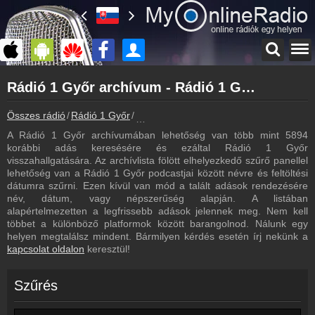
Főoldal
Rádió 1 Győr archívum - Rádió 1 Győr podcasts - Rádió 1 Győr visszahallgatás
myonlineradio.hu
Rádió 1 Győr
Összes rádió
Rádió 1 Győr
Rádió 1 Győr archívum - Podcasts - Vis
Vissza a Rádió 1 Győr oldalára
A Rádió 1 Győr archívumában lehetőség van több mint 5894
Bejelentkezés
korábbi adás keresésére és ezáltal Rádió 1 Győr
Hozz létre saját fiókot!
visszahallgatására. Az archívlista fölött elhelyezkedő szűrő panellel
lehetőség van a Rádió 1 Győr podcastjai között névre és feltöltési
Most szól
dátumra szűrni. Ezen kívül van mód a talált adások rendezésére
Tudd meg mi szólt eddig
név, dátum, vagy népszerűség alapján. A listában
alapértelmezetten a legfrissebb adások jelennek meg. Nem kell
Frekvenciák
többet a különböző platformok között barangolnod. Nálunk egy
Rádió 1 Győr frekvencia
helyen megtalálsz mindent. Bármilyen kérdés esetén írj nekünk a
kapcsolat oldalon
keresztül!
Műsorújság
Rádió 1 Győr műsorai
Szűrés
Webkamera
Rádió 1 Győr webkamera, élőkép