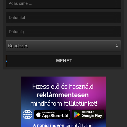
Hírek
Rádió 1 Győr kapcsolatos hírek
Kapcsolat
Írj nekünk!
Partnerek
Rádiós partnerek
Rádió beágyazás
Ágyazd be weboldaladba
MEHET
Online rádió készítés
Készítés lépésről lépésre