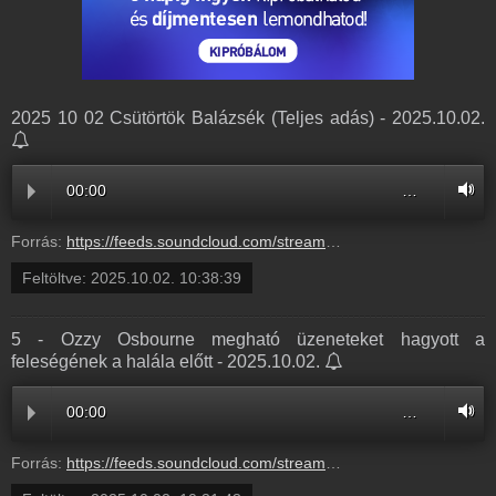
2025 10 02 Csütörtök Balázsék (Teljes adás) - 2025.10.02.
00:00
…
Forrás:
https://feeds.soundcloud.com/stream/2180561011-balazsek-2025-10-02-csutortok-balazsek-teljes-adas.mp3
Feltöltve:
2025.10.02. 10:38:39
5 - Ozzy Osbourne megható üzeneteket hagyott a
feleségének a halála előtt - 2025.10.02.
00:00
…
Forrás:
https://feeds.soundcloud.com/stream/2180558711-balazsek-5-ozzy-osbourne-meghato-uzeneteket-hagyott-a-felesegenek-a-halala-elott-5.mp3