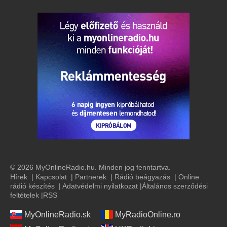
© 2026 MyOnlineRadio.hu. Minden jog fenntartva.
Hírek
|
Kapcsolat
|
Partnerek
|
Rádió beágyazás
|
Online
rádió készítés
|
Adatvédelmi nyilatkozat
|
Általános szerződési
feltételek
|
RSS
MyOnlineRadio.sk
MyRadioOnline.ro