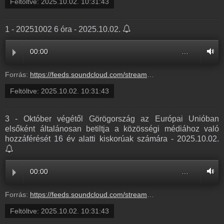
Feltöltve:
2025.10.02. 10:31:43
1 - 20251002 6 óra - 2025.10.02.
00:00
…
Forrás:
https://feeds.soundcloud.com/stream/2180558707-balazsek-1-20251002-6-ora-1.mp3
Feltöltve:
2025.10.02. 10:31:43
3 - Október végétől Görögország az Európai Unióban
elsőként általánosan betiltja a közösségi médiához való
hozzáférését 16 év alatti kiskorúak számára - 2025.10.02.
00:00
…
Forrás:
https://feeds.soundcloud.com/stream/2180558703-balazsek-3-oktober-vegetol-gorogorszag-az-europai-unioban-elsokent-altalanosan-betiltja-a-kozossegi-mediahoz-valo-hozzafereset-16-ev-alatti-kiskoruak-szamara-3.mp3
Feltöltve:
2025.10.02. 10:31:43