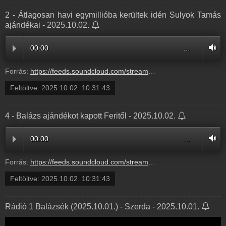
2 - Átlagosan havi egymillióba kerültek idén Sulyok Tamás
ajándékai - 2025.10.02.
00:00
…
Forrás:
https://feeds.soundcloud.com/stream/2180558699-balazsek-2-atlagosan-havi-egymillioba-kerultek-iden-sulyok-tamas-ajandekai-2.mp3
Feltöltve:
2025.10.02. 10:31:43
4 - Balázs ajándékot kapott Feritől - 2025.10.02.
00:00
…
Forrás:
https://feeds.soundcloud.com/stream/2180558695-balazsek-4-balazs-ajandekot-kapott-feritol-4.mp3
Feltöltve:
2025.10.02. 10:31:43
Rádió 1 Balázsék (2025.10.01.) - Szerda - 2025.10.01.