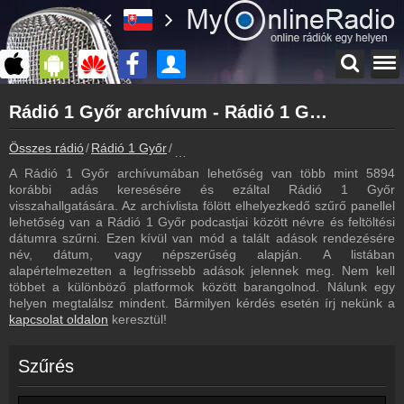
Főoldal
Rádió 1 Győr archívum - Rádió 1 Győr podcasts - Rádió 1 Győr visszahallgatás
myonlineradio.hu
Rádió 1 Győr
Összes rádió
Rádió 1 Győr
Rádió 1 Győr archívum - Podcasts - Vis
Vissza a Rádió 1 Győr oldalára
A Rádió 1 Győr archívumában lehetőség van több mint 5894
Bejelentkezés
korábbi adás keresésére és ezáltal Rádió 1 Győr
Hozz létre saját fiókot!
visszahallgatására. Az archívlista fölött elhelyezkedő szűrő panellel
lehetőség van a Rádió 1 Győr podcastjai között névre és feltöltési
Most szól
dátumra szűrni. Ezen kívül van mód a talált adások rendezésére
Tudd meg mi szólt eddig
név, dátum, vagy népszerűség alapján. A listában
alapértelmezetten a legfrissebb adások jelennek meg. Nem kell
Frekvenciák
többet a különböző platformok között barangolnod. Nálunk egy
Rádió 1 Győr frekvencia
helyen megtalálsz mindent. Bármilyen kérdés esetén írj nekünk a
kapcsolat oldalon
keresztül!
Műsorújság
Rádió 1 Győr műsorai
Szűrés
Webkamera
Rádió 1 Győr webkamera, élőkép