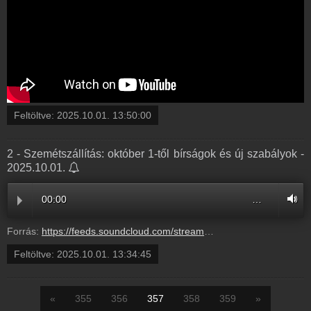
Feltöltve:
2025.10.01. 13:50:00
2 - Szemétszállítás: október 1-től bírságok és új szabályok -
2025.10.01.
00:00
…
Forrás:
https://feeds.soundcloud.com/stream/2179923355-radio1hungary-2-szemetszallitas-oktober-1-tol-birsagok-es-uj-szabalyok-2.mp3
Feltöltve:
2025.10.01. 13:34:45
«
355
356
357
358
359
»