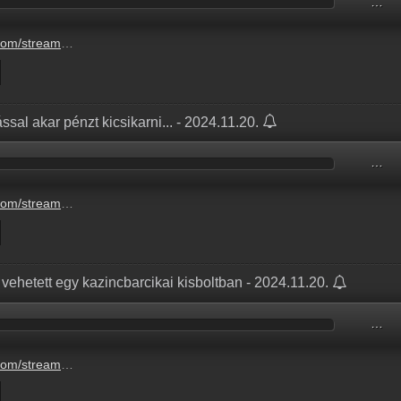
…
ek-1-20241120-6-ora.mp3
ssal akar pénzt kicsikarni... - 2024.11.20.
…
-ga-szeret-k-nt-zsarol.mp3
is vehetett egy kazincbarcikai kisboltban - 2024.11.20.
…
dta-a-jelszot-drogot-is.mp3