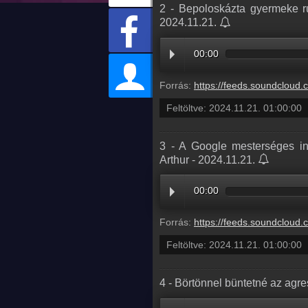
2 - Bepoloskázta gyermeke ru
2024.11.21.
00:00
Forrás:
https://feeds.soundcloud.com/stream/1964469571-radio1hungary-2-bep
Feltöltve:
2024.11.21. 01:00:00
3 - A Google mesterséges int
Arthur - 2024.11.21.
00:00
Forrás:
https://feeds.soundcloud.com/stream/1964469567-radio1hungary-
Feltöltve:
2024.11.21. 01:00:00
4 - Börtönnel büntetné az agr