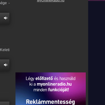
MyOnlineRadio.hu
sége -
Keleti