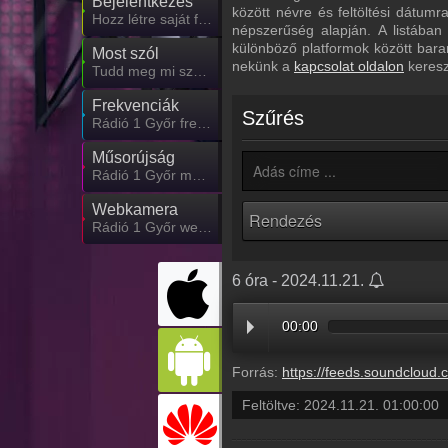
Bejelentkezés
között névre és feltöltési dátum
Hozz létre saját fiókot!
népszerűség alapján. A listában
különböző platformok között bara
Most szól
nekünk a
kapcsolat oldalon
keresz
Tudd meg mi szólt eddig
Frekvenciák
Szűrés
Rádió 1 Győr frekvencia
Műsorújság
Rádió 1 Győr műsorai
Webkamera
Rádió 1 Győr webkamera, élőkép
6 óra - 2024.11.21.
00:00
Forrás:
https://feeds.soundcloud.com/stream/1964469603-radio1hun
Feltöltve:
2024.11.21. 01:00:00