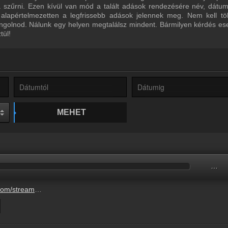
ra szűrni. Ezen kívül van mód a talált adások rendezésére név, dátu
 alapértelmezetten a legfrissebb adások jelennek meg. Nem kell tö
ngolnod. Nálunk egy helyen megtalálsz mindent. Bármilyen kérdés ese
tül!
MEHET
…
gary-6-ora-471710155.mp3