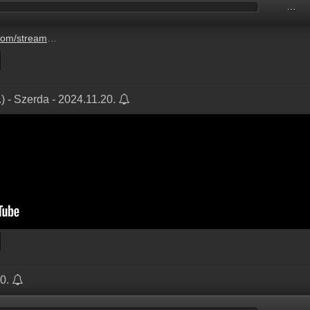
…
oertoennel-buentetne-az.mp3
) - Szerda - 2024.11.20.
20.