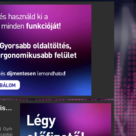
Rádió 1 Győr archívum - Rádió 1 Győr podcasts - Rádió 1 Győr visszahallgatás
 1 Győr
castjai