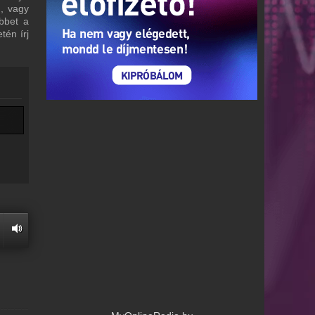
m, vagy
bbet a
tén írj