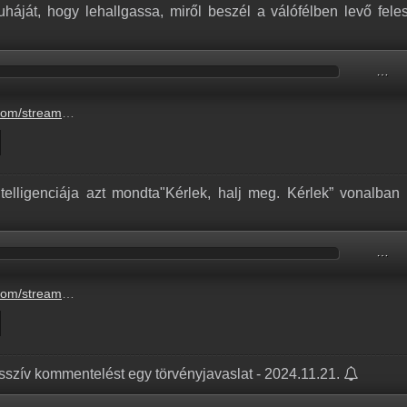
háját, hogy lehallgassa, miről beszél a válófélben levő fele
…
olosk-zta-gyermeke-ruh-j.mp3
elligenciája azt mondta"Kérlek, halj meg. Kérlek” vonalban 
…
3-a-google-mesters-ges.mp3
esszív kommentelést egy törvényjavaslat - 2024.11.21.