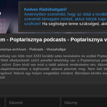
Kedves Rádióhallgató!
Amennyiben szeretnéd, hogy az oldal a tovább
szeretnél támogatni minket, akkor kérjük kapc
szoftvert!
Ha segítségre lenne szükséged, akko
risznya archívum - Podcasts - Visszahallgatás
etőség van több mint 4333 korábbi adás keresésére és ezáltal Popta
a fölött elhelyezkedő szűrő panellel lehetőség van a Poptarisznya pod
ra szűrni. Ezen kívül van mód a talált adások rendezésére név, dátu
 alapértelmezetten a legfrissebb adások jelennek meg. Nem kell tö
ngolnod. Nálunk egy helyen megtalálsz mindent. Bármilyen kérdés ese
tül!