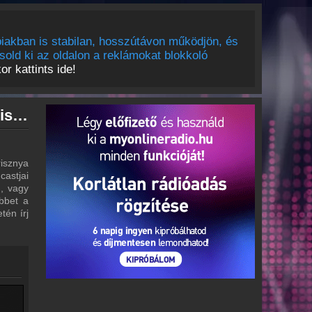
iakban is stabilan, hosszútávon működjön, és
sold ki az oldalon a reklámokat blokkoló
r kattints ide!
Poptarisznya archívum - Poptarisznya podcasts - Poptarisznya visszahallgatás
risznya
castjai
m, vagy
bbet a
tén írj