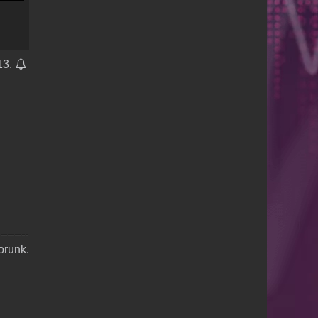
13.
runk.