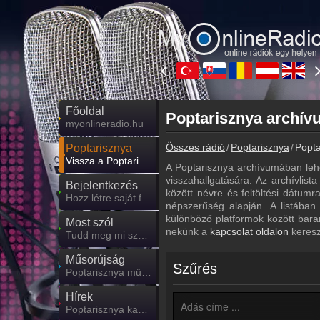
Főoldal
myonlineradio.hu
Összes rádió
Poptarisznya
Popta
Poptarisznya
Vissza a Poptarisznya oldalára
A Poptarisznya archívumában leh
visszahallgatására. Az archívlist
Bejelentkezés
között névre és feltöltési dátum
Hozz létre saját fiókot!
népszerűség alapján. A listában
különböző platformok között bara
Most szól
nekünk a
kapcsolat oldalon
keresz
Tudd meg mi szólt eddig
Műsorújság
Szűrés
Poptarisznya műsorai
Hírek
Poptarisznya kapcsolatos hírek