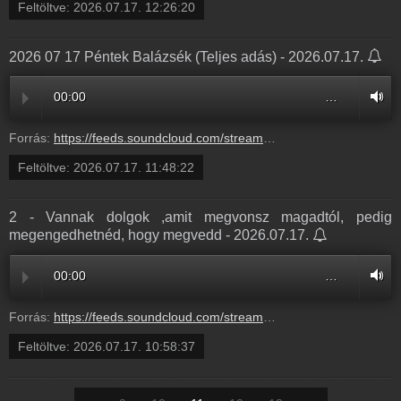
Feltöltve:
2026.07.17. 12:26:20
2026 07 17 Péntek Balázsék (Teljes adás) - 2026.07.17.
00:00
…
Forrás:
https://feeds.soundcloud.com/stream/2362618484-balazsek-2026-07-17-pentek-balazsek.mp3
Feltöltve:
2026.07.17. 11:48:22
2 - Vannak dolgok ,amit megvonsz magadtól, pedig
megengedhetnéd, hogy megvedd - 2026.07.17.
00:00
…
Forrás:
https://feeds.soundcloud.com/stream/2362598867-balazsek-2-vannak-dolgok-amit-megvonsz-magadtol-pedig-megengedhetned-hogy-megvedd-2.mp3
Feltöltve:
2026.07.17. 10:58:37