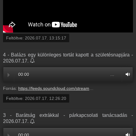
Feltöltve:
2026.07.17. 13:15:17
4 - Balázs egy különleges tortát kapott a születésnapjára -
2026.07.17.
00:00
…
Forrás:
https://feeds.soundcloud.com/stream/2362628231-radio1hungary-4-balazs-egy-kulonleges-tortat-kapott-a-szuletesnapjara-4.mp3
Feltöltve:
2026.07.17. 12:26:20
3 - Barátság extrákkal - párkapcsolati tanácsadás -
2026.07.17.
00:00
…