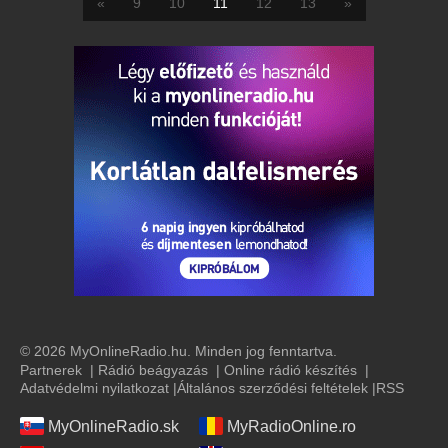
«
9
10
11
12
13
»
© 2026 MyOnlineRadio.hu. Minden jog fenntartva.
Partnerek
|
Rádió beágyazás
|
Online rádió készítés
|
Adatvédelmi nyilatkozat
|
Általános szerződési feltételek
|
RSS
MyOnlineRadio.sk
MyRadioOnline.ro