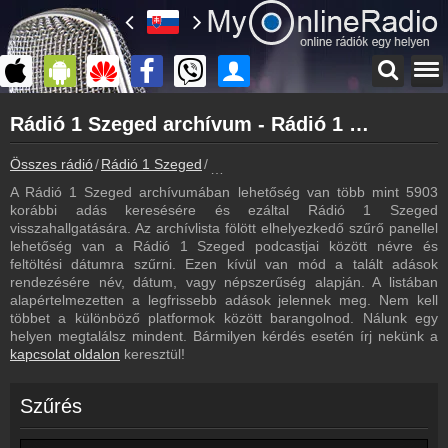
Főoldal
Rádió 1 Szeged archívum - Rádió 1 Szeged podcasts - Rádió 1 Szeged visszahallgatás
myonlineradio.hu
Rádió 1 Szeged
Összes rádió
Rádió 1 Szeged
Rádió 1 Szeged archívum - Podcasts 
Vissza a Rádió 1 Szeged oldalára
A Rádió 1 Szeged archívumában lehetőség van több mint 5903
Bejelentkezés
korábbi adás keresésére és ezáltal Rádió 1 Szeged
Hozz létre saját fiókot!
visszahallgatására. Az archívlista fölött elhelyezkedő szűrő panellel
lehetőség van a Rádió 1 Szeged podcastjai között névre és
Most szól
feltöltési dátumra szűrni. Ezen kívül van mód a talált adások
Tudd meg mi szólt eddig
rendezésére név, dátum, vagy népszerűség alapján. A listában
alapértelmezetten a legfrissebb adások jelennek meg. Nem kell
Műsorújság
többet a különböző platformok között barangolnod. Nálunk egy
Rádió 1 Szeged műsorai
helyen megtalálsz mindent. Bármilyen kérdés esetén írj nekünk a
kapcsolat oldalon
keresztül!
Webkamera
Rádió 1 Szeged webkamera, élőkép
Szűrés
Kapcsolat
Írj nekünk!