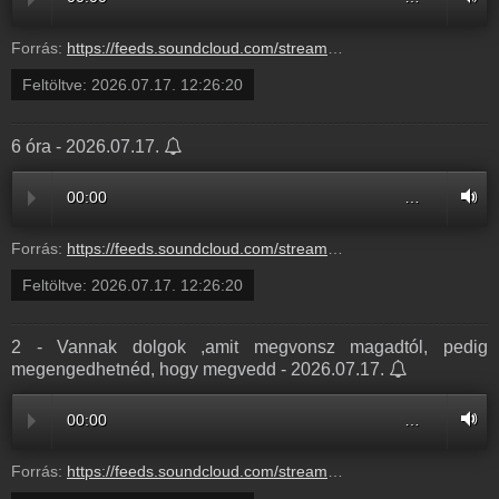
Forrás:
https://feeds.soundcloud.com/stream/2362628228-radio1hungary-3-baratsag-extrakkal-parkapcsolati-tanacsadas-3.mp3
Feltöltve:
2026.07.17. 12:26:20
6 óra - 2026.07.17.
00:00
…
Forrás:
https://feeds.soundcloud.com/stream/2362628225-radio1hungary-24bd184d-8b97-4cbe-b842-6e5987777886.mp3
Feltöltve:
2026.07.17. 12:26:20
2 - Vannak dolgok ,amit megvonsz magadtól, pedig
megengedhetnéd, hogy megvedd - 2026.07.17.
00:00
…
Forrás:
https://feeds.soundcloud.com/stream/2362628222-radio1hungary-2-vannak-dolgok-amit-megvonsz-magadtol-pedig-megengedhetned-hogy-megvedd-2.mp3