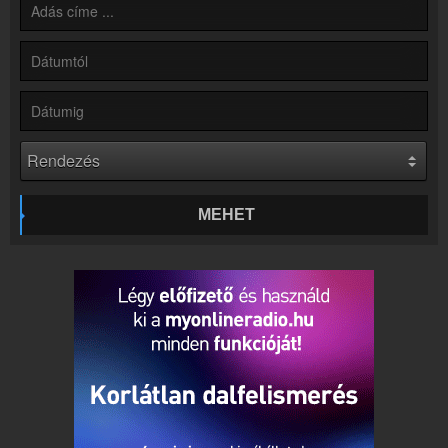
Partnerek
Rádiós partnerek
Rádió beágyazás
Ágyazd be weboldaladba
Online rádió készítés
Készítés lépésről lépésre
MEHET