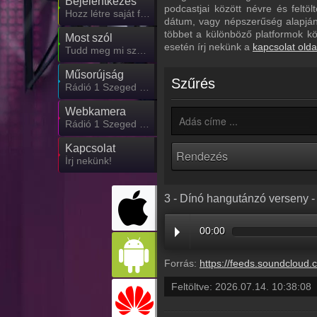
Bejelentkezés
podcastjai között névre és feltö
Hozz létre saját fiókot!
dátum, vagy népszerűség alapján.
többet a különböző platformok k
Most szól
esetén írj nekünk a
kapcsolat olda
Tudd meg mi szólt eddig
Műsorújság
Szűrés
Rádió 1 Szeged műsorai
Webkamera
Rádió 1 Szeged webkamera, élőkép
Kapcsolat
Írj nekünk!
3 - Dínó hangutánzó verseny -
00:00
Forrás:
https://feeds.soundcloud.com/stream/2360362466-radio1hungary-3-di
Feltöltve:
2026.07.14. 10:38:08