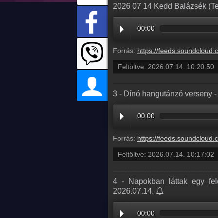
2026 07 14 Kedd Balázsék (Te
00:00
Forrás:
https://feeds.soundcloud.com/stream/2360354279-balazsek-202
Feltöltve:
2026.07.14. 10:20:50
3 - Dínó hangutánzó verseny -
00:00
Forrás:
https://feeds.soundcloud.com/stream/2360353484-balazsek-3-din
Feltöltve:
2026.07.14. 10:17:02
4 - Napokban láttak egy fel
2026.07.14.
00:00