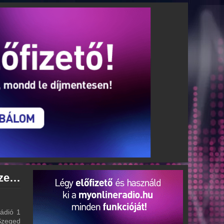
Rádió 1 Szeged archívum - Rádió 1 Szeged podcasts - Rádió 1 Szeged visszahallgatás
ádió 1
 Szeged