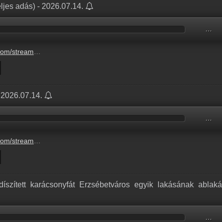
ljes adás) - 2026.07.14.
…
6-07-14-kedd-balazsek.mp3
 2026.07.14.
…
o-hangutanzo-verseny-3.mp3
díszített karácsonyfát Erzsébetváros egyik lakásának ablak
…