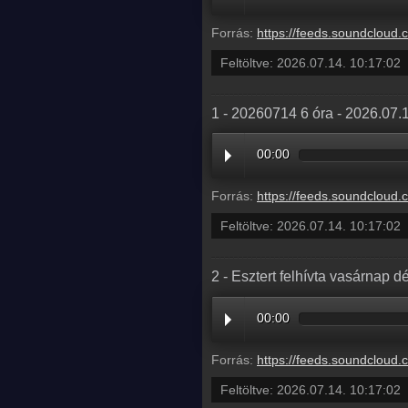
Forrás:
https://feeds.soundcloud.com/stream/2360353481-balazsek-4-napokban-lattak-egy-feldiszitett-karacsonyfat-e
Feltöltve:
2026.07.14. 10:17:02
1 - 20260714 6 óra - 2026.07.
00:00
Forrás:
https://feeds.soundcloud.com/stream/2360353478-balazsek
Feltöltve:
2026.07.14. 10:17:02
2 - Esztert felhívta vasárnap 
00:00
Forrás:
https://feeds.soundcloud.com/stream/2360353475-balazsek-2-esztert-felhivta-vasarnap-delutan-e
Feltöltve:
2026.07.14. 10:17:02