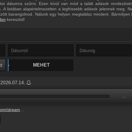
ltési dátumra szűrni. Ezen kívül van mód a talált adások rendezésé
 A listában alapértelmezetten a legfrissebb adások jelennek meg. N
özött barangolnod. Nálunk egy helyen megtalálsz mindent. Bármilyen
lon
keresztül!
MEHET
 2026.07.14.
…
no-hangutanzo-verseny-3.mp3