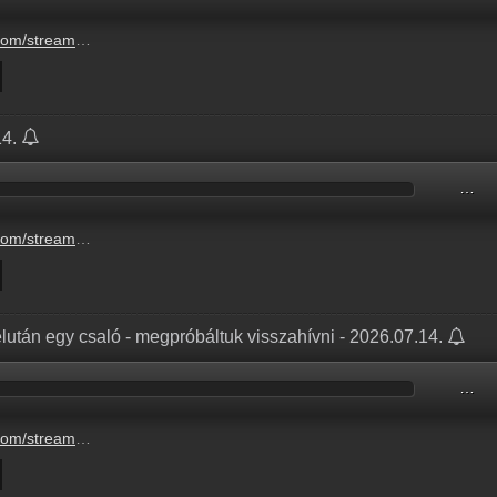
rzsebetvaros-egyik-lakasanak-ablakaban-4.mp3
14.
…
-1-20260714-6-ora-1.mp3
délután egy csaló - megpróbáltuk visszahívni - 2026.07.14.
…
gy-csalo-megprobaltuk-visszahivni-2.mp3