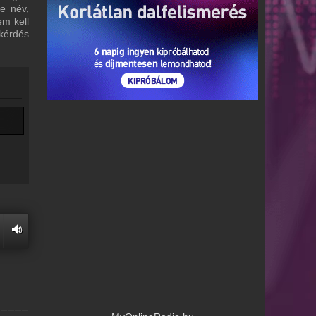
re név,
em kell
 kérdés