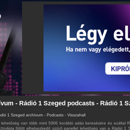
dió 1 Szeged archívum - Podcasts - Visszahallgatás
lehetőség van több mint 5906 korábbi adás keresésére és ezáltal R
chívlista fölött elhelyezkedő szűrő panellel lehetőség van a Rádió 1