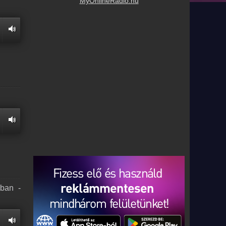
MyOnlineRadio.hu
ában -