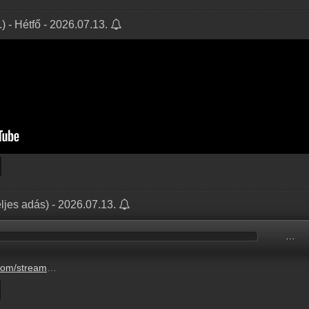
) - Hétfő - 2026.07.13.
ljes adás) - 2026.07.13.
…
07-13-pentek-balazsek.mp3