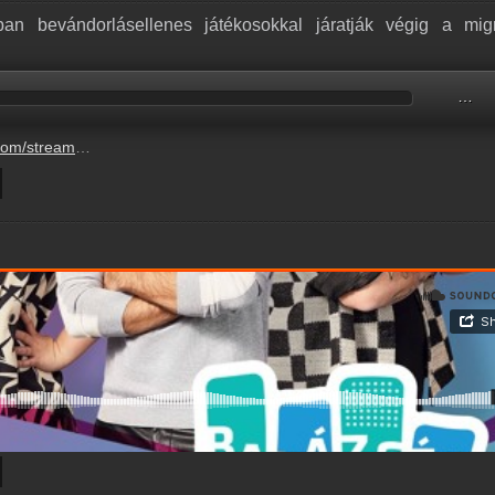
an bevándorlásellenes játékosokkal járatják végig a mig
…
gy-brit-valosagshow-ban.mp3