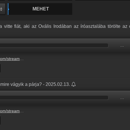
MEHET
itte fiát, aki az Ovális Irodában az íróasztalába törölte az o
…
elon-musk-a-feher-hazba.mp3
, mire vágyik a párja? - 2025.02.13.
…
entin-nap-vajon-sejtjuek.mp3