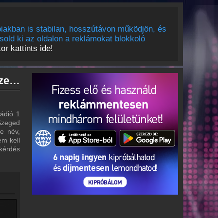
iakban is stabilan, hosszútávon működjön, és
sold ki az oldalon a reklámokat blokkoló
r kattints ide!
Rádió 1 Szeged archívum - Rádió 1 Szeged podcasts - Rádió 1 Szeged visszahallgatás
ádió 1
 Szeged
re név,
em kell
 kérdés