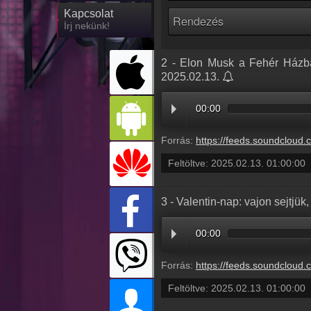
Kapcsolat
Írj nekünk!
2 - Elon Musk a Fehér Házba v
2025.02.13.
00:00
Forrás:
https://feeds.soundcloud.com/stream/2033553964-radio1hungary-2-
Feltöltve:
2025.02.13. 01:00:00
3 - Valentin-nap: vajon sejtjük
00:00
Forrás:
https://feeds.soundcloud.com/stream/2033553912-radio1hungary-3-val
Feltöltve:
2025.02.13. 01:00:00