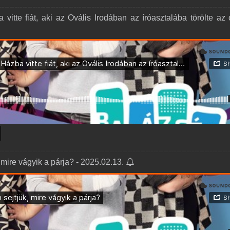
itte fiát, aki az Ovális Irodában az íróasztalába törölte az o
, mire vágyik a párja? - 2025.02.13.