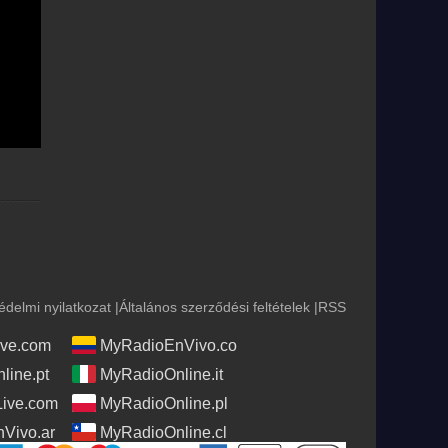
édelmi nyilatkozat
|
Általános szerződési feltételek
|
RSS
ve.com
MyRadioEnVivo.co
line.pt
MyRadioOnline.it
Live.com
MyRadioOnline.pl
Vivo.ar
MyRadioOnline.cl