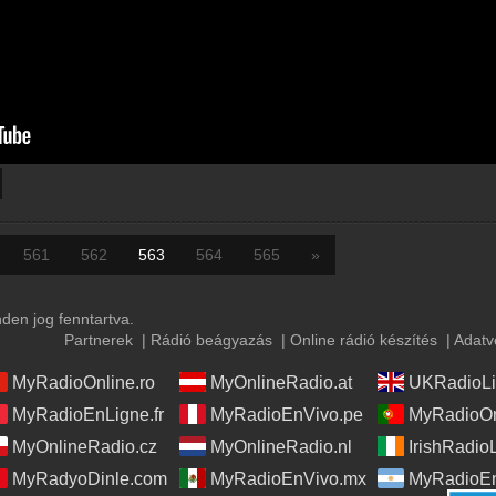
561
562
563
564
565
»
en jog fenntartva.
Partnerek
|
Rádió beágyazás
|
Online rádió készítés
|
Adatv
MyRadioOnline.ro
MyOnlineRadio.at
UKRadioLi
MyRadioEnLigne.fr
MyRadioEnVivo.pe
MyRadioOn
MyOnlineRadio.cz
MyOnlineRadio.nl
IrishRadio
MyRadyoDinle.com
MyRadioEnVivo.mx
MyRadioEn