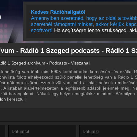
Kedves Rádióhallgató!
Amennyiben szeretnéd, hogy az oldal a tovább
szeretnél támogatni minket, akkor kérjük kapc
szoftvert!
Ha segítségre lenne szükséged, akko
dió 1 Szeged archívum - Podcasts - Visszahallgatás
lehetőség van több mint 5905 korábbi adás keresésére és ezáltal R
chívlista fölött elhelyezkedő szűrő panellel lehetőség van a Rádió 1
ltési dátumra szűrni. Ezen kívül van mód a talált adások rendezésé
 A listában alapértelmezetten a legfrissebb adások jelennek meg. N
özött barangolnod. Nálunk egy helyen megtalálsz mindent. Bármilyen
lon
keresztül!