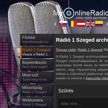
Főoldal
myonlineradio.hu
Összes rádió
Rádió 1 Szeged
Rá
Rádió 1 Szeged
Vissza a Rádió 1 Szeged oldalára
A Rádió 1 Szeged archívumában 
Szeged visszahallgatására. Az ar
Bejelentkezés
podcastjai között névre és feltö
Hozz létre saját fiókot!
dátum, vagy népszerűség alapján.
többet a különböző platformok k
Most szól
esetén írj nekünk a
kapcsolat olda
Tudd meg mi szólt eddig
Műsorújság
Szűrés
Rádió 1 Szeged műsorai
Webkamera
Rádió 1 Szeged webkamera, élőkép