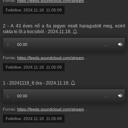
Forrás:
https://feeds.soundcloud.com/stream/1960892579-balazsek-3-vendeguenk-a-szueletesnapos.mp3
Feltöltve:
2024.11.18. 11:05:09
2 - A 43 éves nő a fia jegyei miatt haragudott meg, ezért
rakta ki őt a kocsiból - 2024.11.18.
00:00
…
Forrás:
https://feeds.soundcloud.com/stream/1960892575-balazsek-2-a-43-ves-n-a-fia-jegyei.mp3
Feltöltve:
2024.11.18. 11:05:09
1 - 20241118_6 óra - 2024.11.18.
00:00
…
Forrás:
https://feeds.soundcloud.com/stream/1960892571-balazsek-1-20241118_6-ora.mp3
Feltöltve:
2024.11.18. 11:05:09