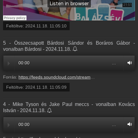
Feltöltve:
2024.11.18. 11:05:10
5 - Összecsapott Bárdosi Sándor és Boráros Gábor -
vonalban Bárdosi - 2024.11.18.
00:00
…
Forrás:
https://feeds.soundcloud.com/stream/1960892583-balazsek-4-mike-tyson-es-jake-paul-mecs.mp3
Feltöltve:
2024.11.18. 11:05:09
4 - Mike Tyson és Jake Paul meccs - vonalban Kovács
István - 2024.11.18.
00:00
…