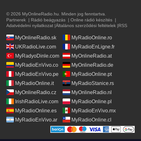
© 2026 MyOnlineRadio.hu. Minden jog fenntartva.
Partnerek
|
Rádió beágyazás
|
Online rádió készítés
|
Adatvédelmi nyilatkozat
|
Általános szerződési feltételek
|
RSS
MyOnlineRadio.sk
MyRadioOnline.ro
UKRadioLive.com
MyRadioEnLigne.fr
MyRadyoDinle.com
MyOnlineRadio.at
MyRadioEnVivo.co
MyOnlineRadio.de
MyRadioEnVivo.pe
MyRadioOnline.pt
MyRadioOnline.it
MyRadioStanice.rs
MyOnlineRadio.cz
MyOnlineRadio.nl
IrishRadioLive.com
MyRadioOnline.pl
MyRadioOnline.es
MyRadioEnVivo.mx
MyRadioEnVivo.ar
MyRadioOnline.cl