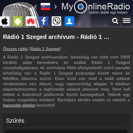
Főoldal
Rádió 1 Szeged archívum - Rádió 1 Szeged podcasts - Rádió 1 Szeged visszahallgatás
myonlineradio.hu
Rádió 1 Szeged
Összes rádió
Rádió 1 Szeged
Rádió 1 Szeged archívum - Podcasts 
Vissza a Rádió 1 Szeged oldalára
A Rádió 1 Szeged archívumában lehetőség van több mint 5909
Bejelentkezés
korábbi adás keresésére és ezáltal Rádió 1 Szeged
Hozz létre saját fiókot!
visszahallgatására. Az archívlista fölött elhelyezkedő szűrő panellel
lehetőség van a Rádió 1 Szeged podcastjai között névre és
Most szól
feltöltési dátumra szűrni. Ezen kívül van mód a talált adások
Tudd meg mi szólt eddig
rendezésére név, dátum, vagy népszerűség alapján. A listában
alapértelmezetten a legfrissebb adások jelennek meg. Nem kell
Műsorújság
többet a különböző platformok között barangolnod. Nálunk egy
Rádió 1 Szeged műsorai
helyen megtalálsz mindent. Bármilyen kérdés esetén írj nekünk a
kapcsolat oldalon
keresztül!
Webkamera
Rádió 1 Szeged webkamera, élőkép
Szűrés
Kapcsolat
Írj nekünk!