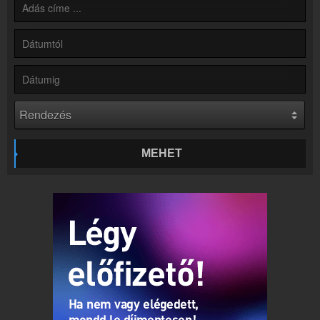
Partnerek
Rádiós partnerek
Rádió beágyazás
Ágyazd be weboldaladba
Online rádió készítés
Készítés lépésről lépésre
MEHET