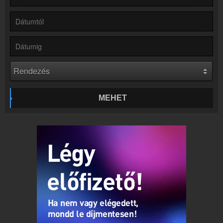
Hírek
Rádió 1 kapcsolatos hírek
Kapcsolat
Írj nekünk!
Partnerek
Rádiós partnerek
Rádió beágyazás
Ágyazd be weboldaladba
MEHET
Online rádió készítés
Készítés lépésről lépésre