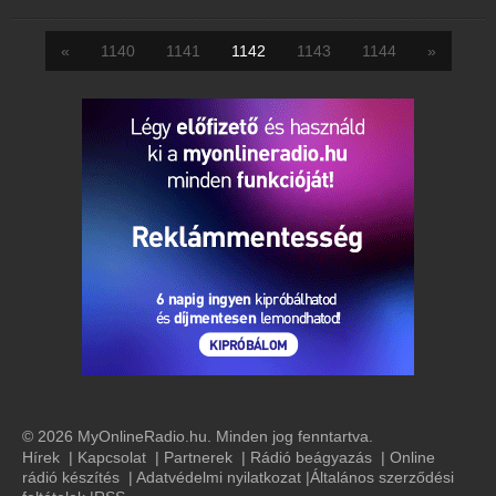
«
1140
1141
1142
1143
1144
»
© 2026 MyOnlineRadio.hu. Minden jog fenntartva.
Hírek
|
Kapcsolat
|
Partnerek
|
Rádió beágyazás
|
Online
rádió készítés
|
Adatvédelmi nyilatkozat
|
Általános szerződési