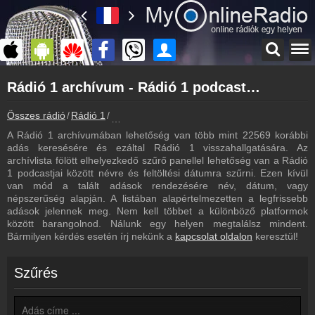
Főoldal
Rádió 1 archívum - Rádió 1 podcasts - Rádió 1 visszahallgatás
myonlineradio.hu
Rádió 1
Összes rádió
Rádió 1
Rádió 1 archívum - Podcasts - Visszahallgatá
Vissza a Rádió 1 oldalára
A Rádió 1 archívumában lehetőség van több mint 22569 korábbi
Bejelentkezés
adás keresésére és ezáltal Rádió 1 visszahallgatására. Az
Hozz létre saját fiókot!
archívlista fölött elhelyezkedő szűrő panellel lehetőség van a Rádió
1 podcastjai között névre és feltöltési dátumra szűrni. Ezen kívül
Most szól
van mód a talált adások rendezésére név, dátum, vagy
Tudd meg mi szólt eddig
népszerűség alapján. A listában alapértelmezetten a legfrissebb
adások jelennek meg. Nem kell többet a különböző platformok
Frekvenciák
között barangolnod. Nálunk egy helyen megtalálsz mindent.
Rádió 1 frekvencia
Bármilyen kérdés esetén írj nekünk a
kapcsolat oldalon
keresztül!
Műsorújság
Rádió 1 műsorai
Szűrés
Webkamera
Rádió 1 webkamera, élőkép