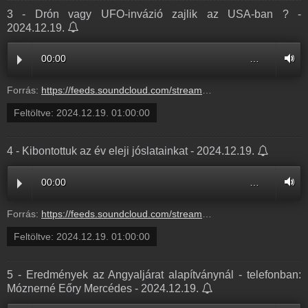
3 - Drón vagy UFO-invázió zajlik az USA-ban ? -
2024.12.19.
00:00
…
Forrás:
https://feeds.soundcloud.com/stream/1989622963-radio1hungary-3-dron-vagy-ufo-invazio-zajlik.mp3
Feltöltve:
2024.12.19. 01:00:00
4 - Kibontottuk az év eleji jóslatainkat - 2024.12.19.
00:00
…
Forrás:
https://feeds.soundcloud.com/stream/1989622927-radio1hungary-4-kibontottuk-az-ev-eleji.mp3
Feltöltve:
2024.12.19. 01:00:00
5 - Eredmények az Angyaljárat alapítványnál - telefonban:
Móznerné Eőry Mercédes - 2024.12.19.