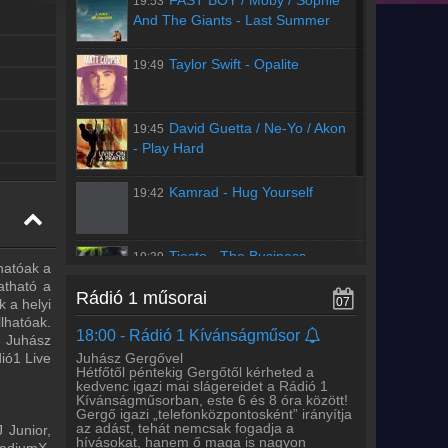
FAST BOY / Moby / Sophie
19:53
10:00 -
Györke Attila
And The Giants
-
Last Summer
Az igazi mai slágerekkel Györke Attila várja
a hallgatókat.
Taylor Swift
-
Opalite
19:49
12:00 -
Rádió 1 Daily Mix
A Rádió 1-en minden nap délben, egy órán
át mixben szólnak az igazi mai slágerek.
David Guetta / Ne-Yo / Akon
19:45
Kevés a beszéd, még több a zene.
-
Play Hard
13:00 -
Györke Attila
Kamrad
-
Hug Yourself
19:42
Az igazi mai slágerekkel Györke Attila várja
a hallgatókat.
17:00 -
Rádió 1 Live Mix
Tiesto
-
The Business
19:39
hatóak a
Juhász Gergő és lemezlovas társa minden
hétköznap délután 5-6 között várja a Rádió
atható a
Rádió 1 műsorai
1 hallgatóit. Ne hagyd ki a legjobb mixeket!
07
 a helyi
Régebbi számok lekérése
lhatóak.
18:00 -
Rádió 1 Kívánságműsor
, Juhász
Juhász Gergővel
dió1 Live
Hétfőtől péntekig Gergőtől kérheted a
kedvenc igazi mai slágereidet a Rádió 1
Kívánságműsorban, este 6 és 8 óra között!
Gergő igazi „telefonközpontosként” irányítja
az adást, tehát nemcsak fogadja a
 Junior,
hívásokat, hanem ő maga is nagyon