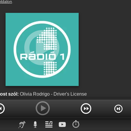
oldalon
.
ost szól:
Olivia Rodrigo - Driver's License
⏱️