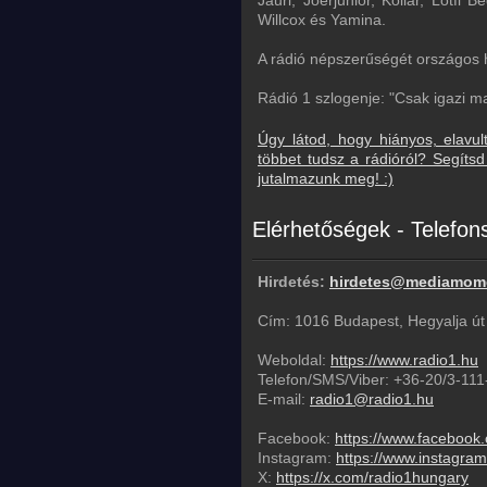
Jauri, Joerjunior, Kollár, Lotfi
Willcox és Yamina.
Kiskunmajsa - 128 Kbps
Miskolc - 96 Kbps
A rádió népszerűségét országos ha
Nagykanizsa - 128 Kbps
Rádió 1 szlogenje: "Csak igazi m
Siófok - 320 Kbps
Úgy látod, hogy hiányos, elavul
többet tudsz a rádióról? Segít
Sopron - 128 Kbps
jutalmazunk meg! :)
Szekszárd - 128 Kbps
Elérhetőségek - Telefo
Szombathely - 128 Kbps
Villány - 192 Kbps
Hirdetés:
hirdetes@mediamom
Csongrád - 128 Kbps
Cím: 1016 Budapest, Hegyalja út
Nagykőrös - 128 Kbps
Weboldal:
https://www.radio1.hu
Mosonmagyaróvár - 128 Kbps
Telefon/SMS/Viber:
+36-20/3-111
E-mail:
radio1@radio1.hu
Facebook:
https://www.facebook
Instagram:
https://www.instagra
X:
https://x.com/radio1hungary