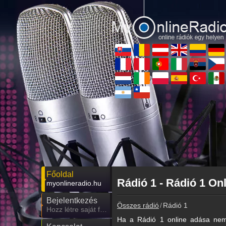
Főoldal
Rádió 1 - Rádió 1 On
myonlineradio.hu
Bejelentkezés
Összes rádió
Rádió 1
Hozz létre saját fiókot!
Ha a Rádió 1 online adása nem 