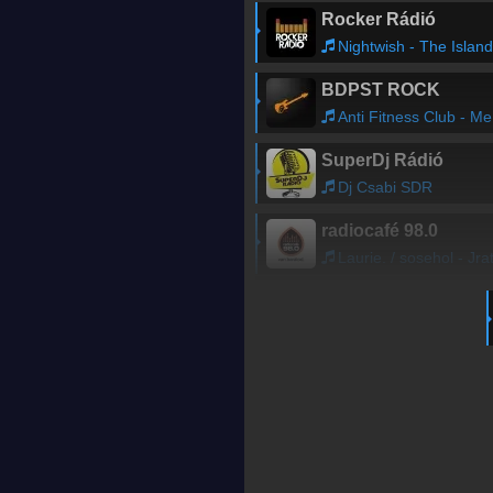
Rocker Rádió
Nightwish - The Islan
BDPST ROCK
Anti Fitness Club - Mennyorszag
SuperDj Rádió
Dj Csabi SDR
radiocafé 98.0
Laurie. / sosehol - Jratla