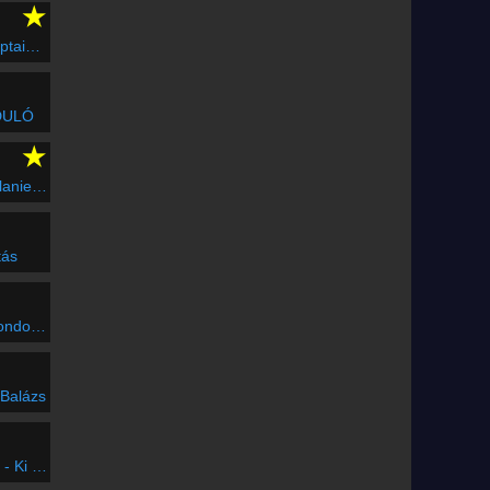
★
 Jack
DULÓ
★
u're Gone
tás
voltam
 Balázs
mitől van