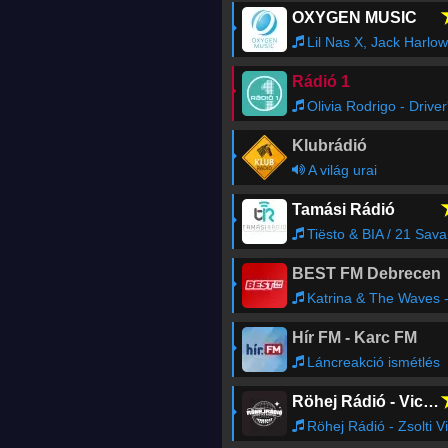
Szigetvár
-
103.1
FM
OXYGEN MUSIC
Tatabánya
-
102.5
FM
Lil Nas X, Jack Harlow - INDUSTRY BABY
Rádió 1 Frekvenciatérkép
Rádió 1
Olivia Rodrigo - Driver's Licens
Klubrádió
A világ urai
Tamási Rádió
Tiësto & BIA / 21 Savage - Both
BEST FM Debrecen
Katrina & The Waves - Walking On Sunshin
Hír FM - Karc FM
Láncreakció ismétlés
Röhej Rádió - Vicc az egész
Röhej Rádió - Zsolti Viccek41