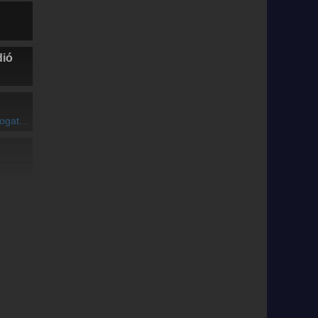
dió
ramjából (VI/3. rész)