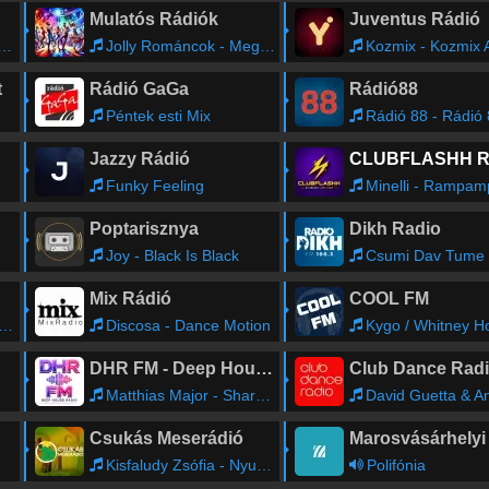
Mulatós Rádiók
Juventus Rádió
Jolly Románcok - Megtaláltalak
Kozmix - Kozmix A H
t
Rádió GaGa
Rádió88
Péntek esti Mix
Rádió 88 - Rádió
Jazzy Rádió
Funky Feeling
Minelli - Rampa
Poptarisznya
Dikh Radio
Joy - Black Is Black
Csumi Dav Tume - Borók Sza
Mix Rádió
COOL FM
Discosa - Dance Motion
Kygo / Whitney Houston - High
DHR FM - Deep House Radio
Club Dance Rad
Matthias Major - Sharm El Sheikh
David Guetta & Anne - Marie & Coi Leray - Baby D
Csukás Meserádió
Kisfaludy Zsófia - Nyuszóka és a nagyvilág
Polifónia