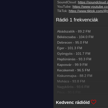
SoundCloud:
https://soundcloud
YouTube:
https://www.youtube.c
TikTok:
https://www.tiktok.com/@
Rádió 1 frekvenciák
Abádszalók
-
89.2
FM
Békéscsaba
-
104.0
FM
Debrecen
-
95.0
FM
Eger
-
101.3
FM
Gyöngyös
-
101.7
FM
Hajdúnánás
-
93.3
FM
Kaposvár
-
99.9
FM
Kecskemét
-
96.5
FM
Kiskunmajsa
-
88.2
FM
Mohács
-
93.8
FM
Nagykőrös
-
93.6
FM
Pécs
-
90.6
FM
Siófok
-
92.6
FM
Kedvenc rádióid
Szeged
-
87.9
FM