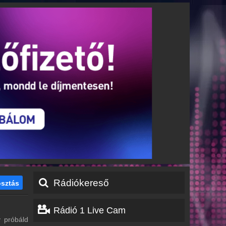
Rádiókereső
sztás
Rádió 1 Live Cam
y próbáld