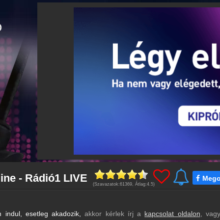
line - Rádió1 LIVE
Mego
(Szavazatok:
61369
, Átlag:
4.5
)
indul, esetleg akadozik,
akkor kérlek írj a
kapcsolat oldalon
, vag