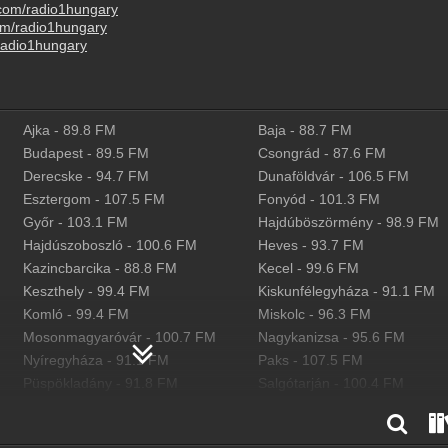
.com/radio1hungary
om/radio1hungary
radio1hungary
Ajka
-
89.8
FM
Baja
-
88.7
FM
Budapest
-
89.5
FM
Csongrád
-
87.6
FM
Derecske
-
94.7
FM
Dunaföldvár
-
106.5
FM
Esztergom
-
107.5
FM
Fonyód
-
101.3
FM
Győr
-
103.1
FM
Hajdúböszörmény
-
98.9
FM
Hajdúszoboszló
-
100.6
FM
Heves
-
93.7
FM
Kazincbarcika
-
88.8
FM
Kecel
-
99.6
FM
Keszthely
-
99.4
FM
Kiskunfélegyháza
-
91.1
FM
Komló
-
99.4
FM
Miskolc
-
96.3
FM
Mosonmagyaróvár
-
100.7
FM
Nagykanizsa
-
95.6
FM
Nyíregyháza
-
91.1
FM
Paks
-
107.5
FM
Püspökladány
-
91.8
FM
Salgótarján
-
100.4
FM
Solt
-
94.1
FM
Sopron
-
94.1
FM
Székesfehérvár
-
99.8
FM
Szekszárd
-
91.1
FM