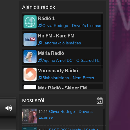
Ajánlott rádiók
Rádió 1
Olivia Rodrigo - Driver's License
Hír FM - Karc FM
Láncreakció ismétlés
Mária Rádió
Aquino Arnel DC - O Sacred Heart of Jesus - zene
Vörösmarty Rádió
Blahalouisiana - Nem Ereszt
Méz Rádió - Sláger FM
Switch Disco 愦灭; R3HAB 愦灭; Sam Feldt - SLEEP TONIGHT
Most szól
07
06:00 -
Balázsék
Balázsék
Magyarország leghallgatottabb reggeli
Olivia Rodrigo
-
Driver's
19:55
Olivia Rodrigo - Driver's License
műsora a Rádió 1-en! Sebestyén Balázzsal,
License
Ráskó Eszterrel, Rákóczi Ferenccel és
Svraka-Gévai Julival.