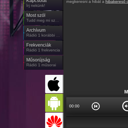
Kapcsolat
megkeresni a hibát a
hibakereső 
Írj nekünk!
Most szól
Tudd meg mi szólt eddig
Archívum
Rádió 1 korábbi adásai
Frekvenciák
Rádió 1 frekvencia
Műsorújság
Rádió 1 műsorai
M
00:00