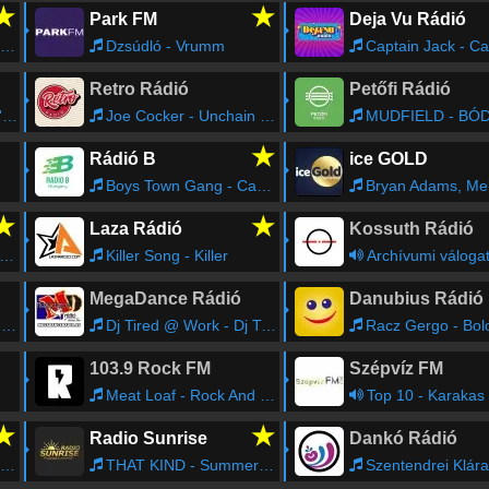
Szolnok
-
90.4
FM
Szombathely
-
97.7
FM
★
★
Park FM
Deja Vu Rádió
Tihany
-
105.7
FM
Tiszafüred
-
88.7
FM
Dzsúdló - Vrumm
Captain Jack - Captain
Retro Rádió
Petőfi Rádió
e
Joe Cocker - Unchain My Heart
MUDFIELD - BÓ
★
Rádió B
ice GOLD
Boys Town Gang - Can't Take My Eyes Off You - Original Extended Version
Bryan Adams, Melanie C - When Yo
★
★
Laza Rádió
Kossuth Rádió
Killer Song - Killer
Archívumi váloga
MegaDance Rádió
Danubius Rádió
e
Dj Tired @ Work - Dj Tired
Racz Gergo - Bolondod 
103.9 Rock FM
Szépvíz FM
Meat Loaf - Rock And Roll Dreams Come Through
Top 10 - Karakas
★
★
Radio Sunrise
Dankó Rádió
THAT KIND - Summer In Love
Szentendrei Klára - Ki tudja, hogy 