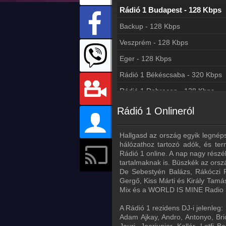
Rádió 1 Budapest - 128 Kbps
Backup - 128 Kbps
Veszprém - 128 Kbps
Eger - 128 Kbps
Rádió 1 Békéscsaba - 320 Kbps
Rádió 1 Debrecen - 128 Kbps
Nyíregyháza - 192 Kbps
Rádió 1 Onlineról
Abádszalók - 128 Kbps
Hallgasd az ország egyik legnéps
Derecske - 128 Kbps
hálózathoz tartozó adók, és term
Rádió 1 online. A nap nagy rész
Fonyód - 320 Kbps
tartalmaknak is. Büszkék az orsz
Hajdúböszörmény - 128 Kbps
De Sebestyén Balázs, Rákóczi Fe
Gergő, Kiss Márti és Király Tamás
Hajdúszoboszló - 128 Kbps
Mix és a WORLD IS MINE Radio S
Kaposvár - 128 Kbps
A Rádió 1 rezidens DJ-i jelenleg:
Adam Ajkay, Andro, Antonyo, Bri
Kecskemét - 128 Kbps