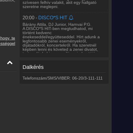
tadiumX,
szívesen felhív valakit, akit egy hallgató
szeretne meglepni.
20:00 -
DISCO*S HIT
Bárány Attila, DJ Junior, Hamvai P.G.
A DISCO*S HIT-ben megtudhatod, mi
történt kedvenc
énekeseddel/együtteseddel. Hírt adunk a
 hogy te
legfontosabb zenei eseményekről,
ességgel
díjátadókról, koncertekről. Ha szeretnél
képben lenni és követed a zenei divatot,
tarts velünk, hiszen a világ minden tájára
elrepítünk.
Dalkérés
21:00 -
WORLD IS MINE Radio Show
Telefonszám/SMS/VIBER: 06-20/3-111-111
Lotfi Begi
23:00 -
WORLD IS MINE Radio Show
PULLMAXX