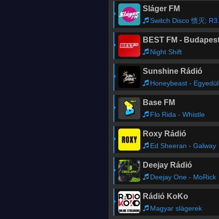
Sláger FM
Switch Disco 愦灭; R3HAB 愦灭; Sam Feldt - SLEEP TONIGHT
BEST FM - Budapes
Night Shift
Sunshine Rádió
Honeybeast - Egyedül
Base FM
Flo Rida - Whistle
Roxy Rádió
Ed Sheeran - Galway Girl
Deejay Rádió
Deejay One - MoRick
Rádió KoKo
Magyar slágerek