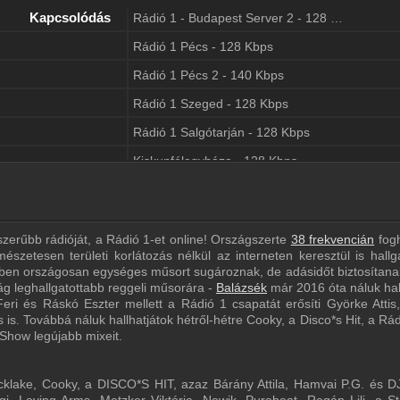
Kapcsolódás
Rádió 1 - Budapest Server 2 - 128 Kbps
Rádió 1 Pécs - 128 Kbps
Rádió 1 Pécs 2 - 140 Kbps
Rádió 1 Szeged - 128 Kbps
Rádió 1 Salgótarján - 128 Kbps
Kiskunfélegyháza - 128 Kbps
Győr - 128 Kbps
Baja - 320 Kbps
zerűbb rádióját, a Rádió 1-et online! Országszerte
38 frekvencián
fog
Dunaföldvár - 128 Kbps
észetesen területi korlátozás nélkül az interneten keresztül is hallg
ében országosan egységes műsort sugároznak, de adásidőt biztosítanak
Gyöngyös - 128 Kbps
ág leghallgatottabb reggeli műsorára -
Balázsék
már 2016 óta náluk hal
Hajdúnánás - 128 Kbps
ri és Ráskó Eszter mellett a Rádió 1 csapatát erősíti Györke Attis
 is. Továbbá náluk hallhatjátok hétről-hétre Cooky, a Disco*s Hit, a Rá
Heves - 128 Kbps
how legújabb mixeit.
Kazincbarcika - 128 Kbps
cklake, Cooky, a DISCO*S HIT, azaz Bárány Attila, Hamvai P.G. és DJ
Keszthely - 128 Kbps