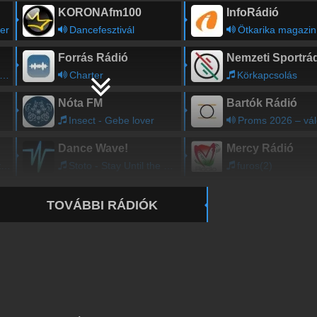
KORONAfm100
InfoRádió
der
Dancefesztivál
Ötkarika magazin
Forrás Rádió
Nemzeti Sportrá
Charter
Körkapcsolás
Nóta FM
Bartók Rádió
Insect - Gebe lover
Proms 2026 – válogatás a fesztivál elmúlt héten megrendezett hangversenyeinek prog
Dance Wave!
Mercy Rádió
n
Stoto - Stay Until the Morning
furos(2)
TOVÁBBI RÁDIÓK