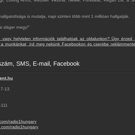
 Begi, Loving Arms, Metzker Viktória, Newik, Purebeat, Regán Lili, a S
Komló - 128 Kbps
Mohács - 128 Kbps
llgatottsága is mutatja, napi szinten több mint 1 millióan hallgatják.
Paks - 128 Kbps
ai sláger megy!"
Solt - 128 Kbps
t vagy helytelen információk találhatóak az oldalunkon? Úgy érzed,
sd a munkánkat, írd meg nekünk Facebookon és cserébe reklámment
Székesfehérvár - 128 Kbps
Szolnok - 320 Kbps
nszám, SMS, E-mail, Facebook
Tiszafüred - 128 Kbps
Zalaegerszeg - 128 Kbps
ent.hu
Kecel - 128 Kbps
 7-13.
Tatabánya - 128 Kbps
-111
.com/radio1hungary
m.com/radio1hungary