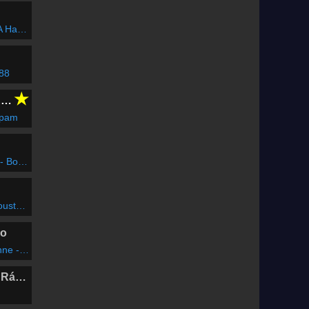
azban
 88
★
CLUBFLASHH Radio
mpam
binával
er Love
io
on't Hurt Me
Marosvásárhelyi Rádió