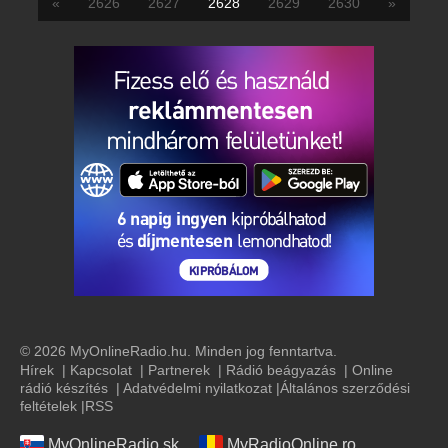
«
2626
2627
2628
2629
2630
»
© 2026 MyOnlineRadio.hu. Minden jog fenntartva.
Hírek
|
Kapcsolat
|
Partnerek
|
Rádió beágyazás
|
Online
rádió készítés
|
Adatvédelmi nyilatkozat
|
Általános szerződési
feltételek
|
RSS
MyOnlineRadio.sk
MyRadioOnline.ro